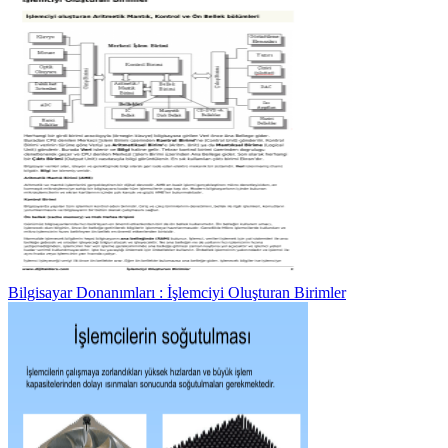
Bilgisayar Donanımları : İşlemciyi Oluşturan Birimler