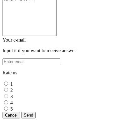
Your e-mail
Input it if you want to receive answer
Rate us
1
2
3
4
5
Cancel
Send