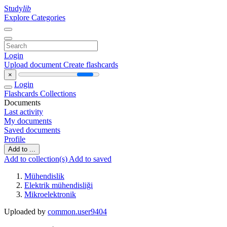
Study
lib
Explore Categories
Login
Upload document
Create flashcards
×
Login
Flashcards
Collections
Documents
Last activity
My documents
Saved documents
Profile
Add to ...
Add to collection(s)
Add to saved
Mühendislik
Elektrik mühendisliği
Mikroelektronik
Uploaded by
common.user9404