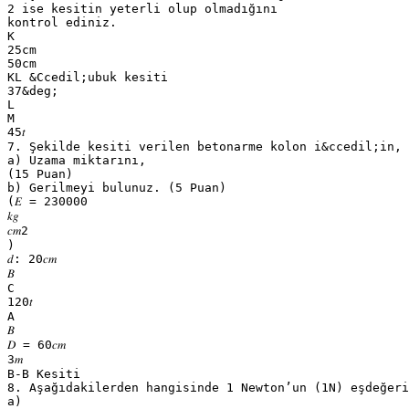
2 ise kesitin yeterli olup olmadığını
kontrol ediniz.
K
25cm
50cm
KL &Ccedil;ubuk kesiti
37&deg;
L
M
45𝑡
7. Şekilde kesiti verilen betonarme kolon i&ccedil;in,
a) Uzama miktarını,
(15 Puan)
b) Gerilmeyi bulunuz. (5 Puan)
(𝐸 = 230000
𝑘𝑔
𝑐𝑚2
)
𝑑: 20𝑐𝑚
𝐵
C
120𝑡
A
𝐵
𝐷 = 60𝑐𝑚
3𝑚
B-B Kesiti
8. Aşağıdakilerden hangisinde 1 Newton’un (1N) eşdeğeri
a)