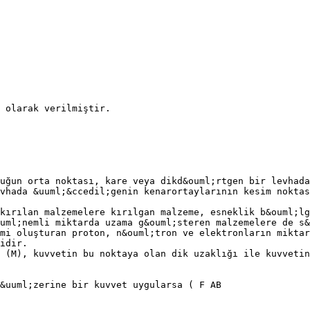
u olarak verilmiştir.
uğun orta noktası, kare veya dikd&ouml;rtgen bir levhada
vhada &uuml;&ccedil;genin kenarortaylarının kesim noktas
kırılan malzemelere kırılgan malzeme, esneklik b&ouml;lg
uml;nemli miktarda uzama g&ouml;steren malzemelere de s&
mi oluşturan proton, n&ouml;tron ve elektronların miktar
idir.
 (M), kuvvetin bu noktaya olan dik uzaklığı ile kuvvetin
&uuml;zerine bir kuvvet uygularsa ( F AB