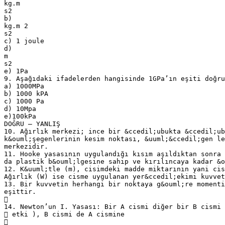
kg.m
s2
b)
kg.m 2
s2
c) 1 joule
d)
m
s2
e) 1Pa
9. Aşağıdaki ifadelerden hangisinde 1GPa’ın eşiti doğr
a) 1000MPa
b) 1000 kPA
c) 1000 Pa
d) 10Mpa
e)100kPa
DOĞRU – YANLIŞ
10. Ağırlık merkezi; ince bir &ccedil;ubukta &ccedil;ub
k&ouml;şegenlerinin kesim noktası, &uuml;&ccedil;gen le
merkezidir.
11. Hooke yasasının uygulandığı kısım aşıldıktan sonra 
da plastik b&ouml;lgesine sahip ve kırılıncaya kadar &o
12. K&uuml;tle (m), cisimdeki madde miktarının yani cis
Ağırlık (W) ise cisme uygulanan yer&ccedil;ekimi kuvvet
13. Bir kuvvetin herhangi bir noktaya g&ouml;re momenti
eşittir.

14. Newton’un I. Yasası: Bir A cismi diğer bir B cismi 
 etki ), B cismi de A cismine
