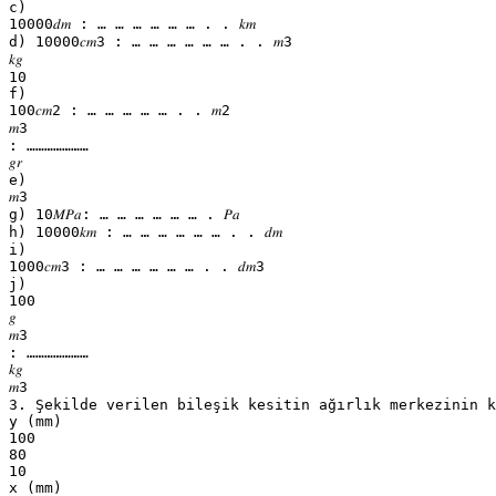
c)
10000𝑑𝑚 ∶ … … … … … … . . 𝑘𝑚
d) 10000𝑐𝑚3 : … … … … … … . . 𝑚3
𝑘𝑔
10
f)
100𝑐𝑚2 ∶ … … … … … . . 𝑚2
𝑚3
∶ …………………
𝑔𝑟
e)
𝑚3
g) 10𝑀𝑃𝑎: … … … … … … . 𝑃𝑎
h) 10000𝑘𝑚 ∶ … … … … … … . . 𝑑𝑚
i)
1000𝑐𝑚3 : … … … … … … . . 𝑑𝑚3
j)
100
𝑔
𝑚3
∶ …………………
𝑘𝑔
𝑚3
3. Şekilde verilen bileşik kesitin ağırlık merkezinin k
y (mm)
100
80
10
x (mm)