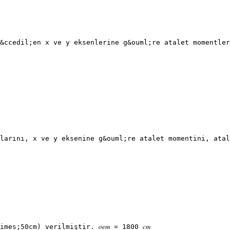
&ccedil;en x ve y eksenlerine g&ouml;re atalet momentler
larını, x ve y eksenine g&ouml;re atalet momentini, atal
s;50cm) verilmiştir. 𝜎𝑒𝑚 = 1800 𝑐𝑚