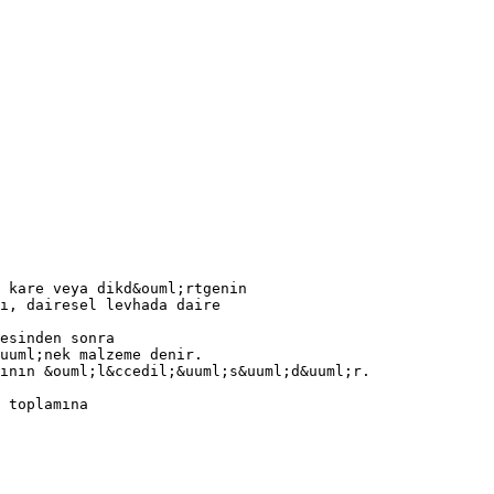
 kare veya dikd&ouml;rtgenin
ı, dairesel levhada daire
esinden sonra
uuml;nek malzeme denir.
ının &ouml;l&ccedil;&uuml;s&uuml;d&uuml;r.
 toplamına