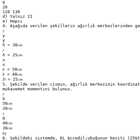
0
20
120 130
d) Yalnız II
e) Hepsi
4. Aşağıda verilen şekillerin ağırlık merkezlerinden ge
𝑦
y
y
ℎ = 30𝑐𝑚
𝑥
ℎ = 25𝑐𝑚
x
x
𝑏 = 50𝑐𝑚
𝑏 = 40𝑐𝑚
𝐷 = 25𝑐𝑚
5. Şekilde verilen cismin, ağırlık merkezinin koordinat
mukavemet momentini bulunuz.
𝑦
G
50𝑐𝑚
20𝑐𝑚
𝑥
0
40𝑐𝑚
30𝑐𝑚
𝑘𝑔
6. Şekildeki sistemde, KL &ccedil;ubuğunun kesiti (25&time