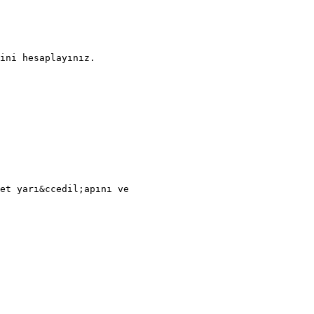
ini hesaplayınız.
et yarı&ccedil;apını ve