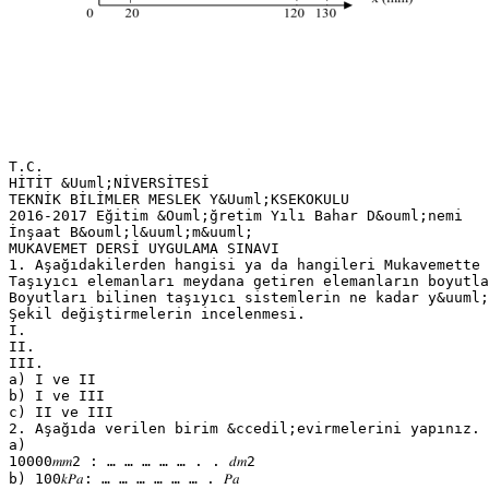
T.C.
HİTİT &Uuml;NİVERSİTESİ
TEKNİK BİLİMLER MESLEK Y&Uuml;KSEKOKULU
2016-2017 Eğitim &Ouml;ğretim Yılı Bahar D&ouml;nemi
İnşaat B&ouml;l&uuml;m&uuml;
MUKAVEMET DERSİ UYGULAMA SINAVI
1. Aşağıdakilerden hangisi ya da hangileri Mukavemette 
Taşıyıcı elemanları meydana getiren elemanların boyutla
Boyutları bilinen taşıyıcı sistemlerin ne kadar y&uuml;
Şekil değiştirmelerin incelenmesi.
I.
II.
III.
a) I ve II
b) I ve III
c) II ve III
2. Aşağıda verilen birim &ccedil;evirmelerini yapınız.
a)
10000𝑚𝑚2 ∶ … … … … … . . 𝑑𝑚2
b) 100𝑘𝑃𝑎: … … … … … … . 𝑃𝑎