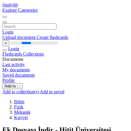
Study
lib
Explore Categories
Login
Upload document
Create flashcards
×
Login
Flashcards
Collections
Documents
Last activity
My documents
Saved documents
Profile
Add to ...
Add to collection(s)
Add to saved
Bilim
Fizik
Mekanik
Kuvvet
Ek Dosyayı İndir - Hitit Üniversitesi