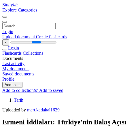
Study
lib
Explore Categories
Login
Upload document
Create flashcards
×
Login
Flashcards
Collections
Documents
Last activity
My documents
Saved documents
Profile
Add to ...
Add to collection(s)
Add to saved
Tarih
Uploaded by
mert.kadakal1629
Ermeni İddiaları: Türkiye'nin Bakış Açısı