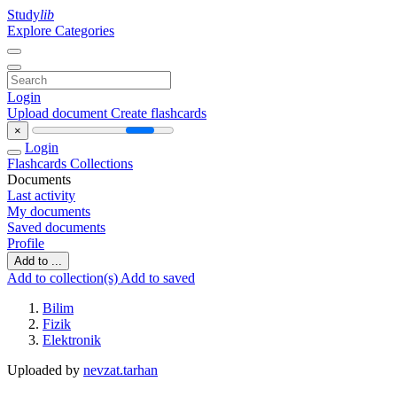
Study
lib
Explore Categories
Login
Upload document
Create flashcards
×
Login
Flashcards
Collections
Documents
Last activity
My documents
Saved documents
Profile
Add to ...
Add to collection(s)
Add to saved
Bilim
Fizik
Elektronik
Uploaded by
nevzat.tarhan