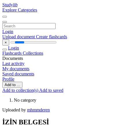
Study
lib
Explore Categories
Login
Upload document
Create flashcards
×
Login
Flashcards
Collections
Documents
Last activity
My documents
Saved documents
Profile
Add to ...
Add to collection(s)
Add to saved
No category
Uploaded by
mhmmderen
İZİN BELGESİ