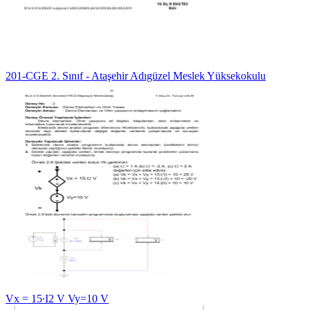
201-CGE 2. Sınıf - Ataşehir Adıgüzel Meslek Yüksekokulu
Vx = 15∙I2 V Vy=10 V