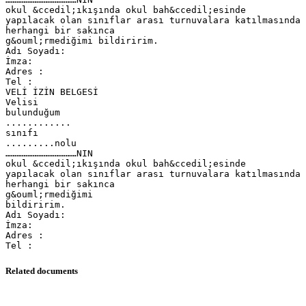
okul &ccedil;ıkışında okul bah&ccedil;esinde
yapılacak olan sınıflar arası turnuvalara katılmasında
herhangi bir sakınca
g&ouml;rmediğimi bildiririm.
Adı Soyadı:
İmza:
Adres :
Tel :
VELİ İZİN BELGESİ
Velisi
bulunduğum
............
sınıfı
.........nolu
…………………………………NIN
okul &ccedil;ıkışında okul bah&ccedil;esinde
yapılacak olan sınıflar arası turnuvalara katılmasında
herhangi bir sakınca
g&ouml;rmediğimi
bildiririm.
Adı Soyadı:
İmza:
Adres :
Related documents