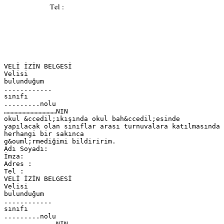
VELİ İZİN BELGESİ
Velisi
bulunduğum
............
sınıfı
.........nolu
…………………………………NIN
okul &ccedil;ıkışında okul bah&ccedil;esinde
yapılacak olan sınıflar arası turnuvalara katılmasında
herhangi bir sakınca
g&ouml;rmediğimi bildiririm.
Adı Soyadı:
İmza:
Adres :
Tel :
VELİ İZİN BELGESİ
Velisi
bulunduğum
............
sınıfı
.........nolu
…………………………………NIN