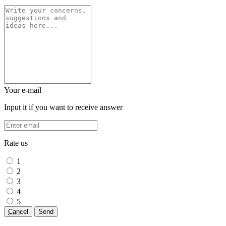
Your e-mail
Input it if you want to receive answer
Rate us
1
2
3
4
5
Cancel
Send