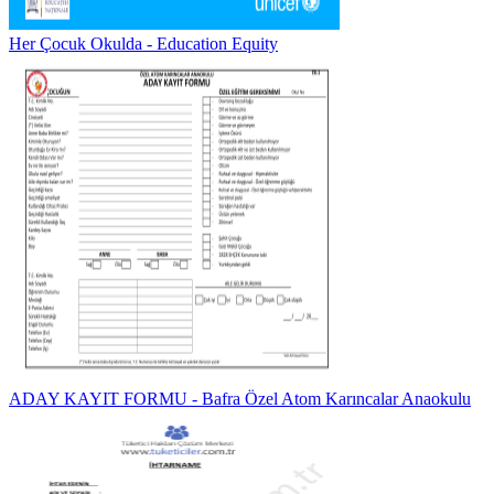
Her Çocuk Okulda - Education Equity
ADAY KAYIT FORMU - Bafra Özel Atom Karıncalar Anaokulu