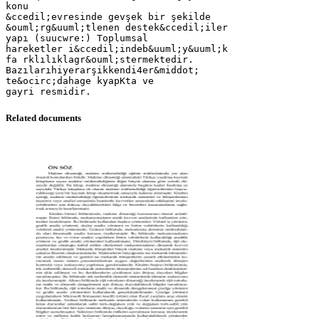
konu
&ccedil;evresinde gevşek bir şekilde
&ouml;rg&uuml;tlenen destek&ccedil;iler
yapı (suucwre:) Toplumsal
hareketler i&ccedil;indeb&uuml;y&uuml;k
fa rklılıklagr&ouml;stermektedir.
Bazılarıhiyerarşikkendi4er&middot;
te&ocirc;dahage kyapKta ve
Related documents