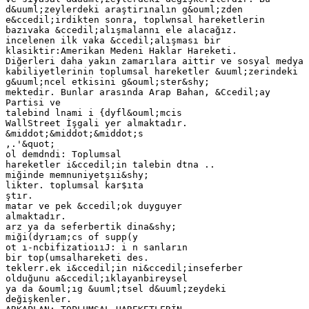
d&uuml;zeylerdeki araştirınalın g&ouml;zden
e&ccedil;irdikten sonra, toplwnsal hareketlerin
bazıvaka &ccedil;alışmalannı ele alacağız.
incelenen ilk vaka &ccedil;alışması bir
klasiktir:Amerikan Medeni Haklar Hareketi.
Diğerleri daha yakın zamarılara aittir ve sosyal medya
kabiliyetlerinin toplumsal hareketler &uuml;zerindeki
g&uuml;ncel etkisini g&ouml;ster&shy;
mektedir. Bunlar arasında Arap Bahan, &Ccedil;ay
Partisi ve
talebind lnami i {dyfl&ouml;mcis
WallStreet İşgali yer almaktadır.
&middot;&middot;&middot;s
,.'&quot;
ol demdndi: Toplumsal
hareketler i&ccedil;in talebin dtna ..
miğinde memnuniyetşıi&shy;
likter. toplumsal kar$ıta
ştır.
matar ve pek &ccedil;ok duyguyer
almaktadır.
arz ya da seferbertik dina&shy;
miği(dyrıam;cs of supp(y
ot ı-ncbifizatioııJ: i n sanların
bir top(umsalhareketi des.
teklerr.ek i&ccedil;in ni&ccedil;inseferber
olduğunu a&ccedil;ıklayanbireysel
ya da &ouml;ıg &uuml;tsel d&uuml;zeydeki
değişkenler.