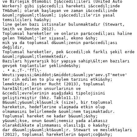
ve Birleşik Otomobil İş&ccedil;ileri (United Auto
Workers) gibi iş&ccedil;i hareketi i&ccedil;inde
TH&Ouml; olarak başlayan ve zaman i&ccedil;inde
&ouml;rg&uuml;tl&uuml; iş&ccedil;ile'rin yasal
temsilcileri ha&shy;
line gelen bazı istisnalar bulunmaktadır (Stewart,
Smith ve Denton 2012).
Toplumsal hareketler ve onların par&ccedil;ası haline
gelen TH&Ouml;'ler siyasal, ekono &shy;
mik ya da toplumsal d&uuml;zenin par&ccedil;ası
değildir.
Toplumsal hareketler, pek &ccedil;ok farklı şekil erde
&ouml;rg&uuml;tlenmektedir.
Bazıları hiyerarşik bir yapıya sahip\&lt;en bazıları
gevşek toplantılar şeklinde&shy;
. • a.;T-.'ffl\-
Weutı:yapısi;&middot;&middot;&uuml;ye'aev.şT'metve'
ter cih edilen to plu eylem tarzını etki&shy;
lemektedir. Dieter Rucht (2013), toplumsal
hareİ&lt;etlerin unsurlarının ve
&ccedil;evrelerinin aşağıdaki tipolojisini
geliştirmiştir (bkz. Tablo11.1):
B&uuml;y&uuml;kl&uuml;k (size), bir toplumsal
hareketin, hedeflerine ulaşmada etkin olup
olmamasını belirlemede &ouml;nem taşımaktadır.
Toplumsal hareket ne kadar b&uuml;&shy;
y&uuml;kse, onun &ouml;nemsiz yada alakasız
olarakdikkate alınmaması olasılığı o ka&shy;
dar d&uuml;ş&uuml;kt&uuml;r. Stewart ve meslektaşları
(2012), toplumsal hareketlerin &quot;coğ&shy;