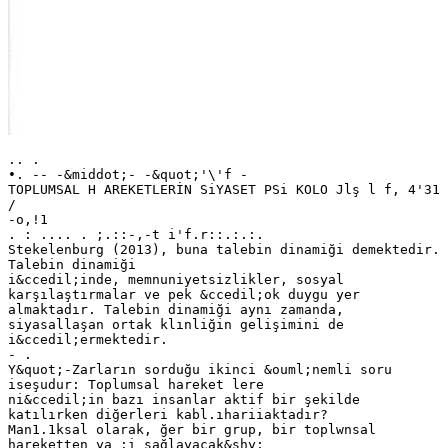
.. .
•. -- -&middot;- -&quot;'\'f -
TOPLUMSAL H AREKETLERİN SiYASET PSi KOLO Jlş l f, 4'31
/
-o,!1
. : .... . ;.::-,-t i'f.r::.:.:.
Stekelenburg (2013), buna talebin dinamiği demektedir.
Talebin dinamiği
i&ccedil;inde, memnuniyetsizlikler, sosyal
karşılaştırmalar ve pek &ccedil;ok duygu yer
almaktadır. Talebin dinamiği aynı zamanda,
siyasallaşan ortak klınliğin gelişimini de
i&ccedil;ermektedir.
- .
Y&quot;-Zarların sorduğu ikinci &ouml;nemli soru
iseşudur: Toplumsal hareket lere
ni&ccedil;in bazı insanlar aktif bir şekilde
katılırken diğerleri kabl.ıhariiaktadır?
Man1.1ksal olarak, ğer bir grup, bir toplwnsal
hareketten ya :i sağlayacak&shy;