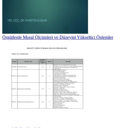
Örgütlerde Moral Ölçümleri ve Düzeyini Yükseltici Önlemler