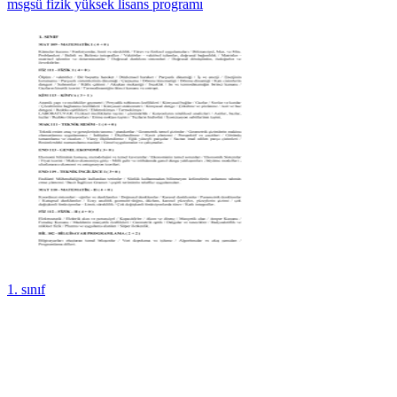
msgsü fizik yüksek lisans programı
1. sınıf