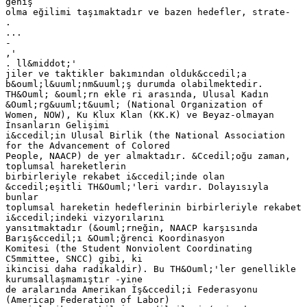
geniş
olma eğilimi taşımaktadır ve bazen hedefler, strate-
.
...
-
,'
. ll&middot;'
jiler ve taktikler bakımından olduk&ccedil;a
b&ouml;l&uuml;nm&uuml;ş durumda olabilmektedir.
TH&Ouml; &ouml;rn ekle ri arasında, Ulusal Kadın
&Ouml;rg&uuml;t&uuml; (National Organization of
Women, NOW), Ku Klux Klan (KK.K) ve Beyaz-olmayan
İnsanların Gelişimi
i&ccedil;in Ulusal Birlik (the National Association
for the Advancement of Colored
People, NAACP) de yer almaktadır. &Ccedil;oğu zaman,
toplumsal hareketlerin
birbirleriyle rekabet i&ccedil;inde olan
&ccedil;eşitli TH&Ouml;'leri vardır. Dolayısıyla
bunlar
toplumsal hareketin hedeflerinin birbirleriyle rekabet
i&ccedil;indeki vizyorılarını
yansıtmaktadır (&ouml;rneğin, NAACP karşısında
Barış&ccedil;ı &Ouml;ğrenci Koordinasyon
Komitesi (the Student Nonviolent Coordinating
C5mmittee, SNCC) gibi, ki
ikincisi daha radikaldir). Bu TH&Ouml;'ler genellikle
kurumsallaşmamıştır -yine
de aralarında Amerikan İş&ccedil;i Federasyonu
(Americap Federation of Labor)