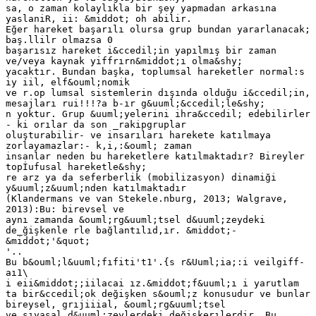
sa, o zaman kolaylıkla bir şey yapmadan arkasına
yaslaniR, ii: &middot; oh abilir.
Eğer hareket başarılı olursa grup bundan yararlanacak;
baş.llilr olmazsa 0
başarısız hareket i&ccedil;in yapılmış bir zaman
ve/veya kaynak yiffrırn&middot;ı olma&shy;
yacaktır. Bundan başka, toplumsal hareketler normal:s
iy iil, elf&ouml;nomik
ve r.op lumsal sistemlerin dışında olduğu i&ccedil;in,
mesajları rui!!!?a b-ır g&uuml;&ccedil;le&shy;
n yoktur. Grup &uuml;yelerini ihra&ccedil; edebilirler
- ki orılar da son _rakipgruplar
oluşturabilir- ve insarıları harekete katılmaya
zorlayamazlar:- k,i,:&ouml; zaman
insanlar neden bu hareketlere katılmaktadır? Bireyler
topİufusal hareketle&shy;
re arz ya da seferberlik (mobilizasyon) dinamiği
y&uuml;z&uuml;nden katılmaktadır
(Klandermans ve van Stekele.nburg, 2013; Walgrave,
2013):Bu: birevsel ve
aynı zamanda &ouml;rg&uuml;tsel d&uuml;zeydeki
de_ğişkenle rle bağlantılıd,ır. &middot;-
&middot;'&quot;
'..
Bu b&ouml;l&uuml;fıfiti't1'.{s r&Uuml;ia;:i veilgiff-
aı1\
i eii&middot;;iilacai ız.&middot;f&uuml;ı i yarutlam
ta bir&ccedil;ok değişken s&ouml;z konusudur ve bunlar
bireysel, grıjiiial, &ouml;rg&uuml;tsel
ve sıyasal d&uuml;zeylerdeki değişkerılerdir. Bu