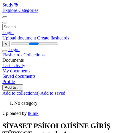
Study
lib
Explore Categories
Login
Upload document
Create flashcards
×
Login
Flashcards
Collections
Documents
Last activity
My documents
Saved documents
Profile
Add to ...
Add to collection(s)
Add to saved
No category
Uploaded by
tkinik
SİYASET PSİKOLOJİSİNE GİRİŞ