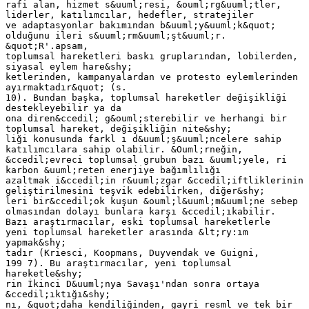
rafi alan, hizmet s&uuml;resi, &ouml;rg&uuml;tler,
liderler, katılımcılar, hedefler, stratejiler
ve adaptasyonlar bakımından b&uuml;y&uuml;k&quot;
olduğunu ileri s&uuml;rm&uuml;şt&uuml;r.
&quot;R'.apsam,
toplumsal hareketleri baskı gruplarından, lobilerden,
siyasal eylem hare&shy;
ketlerinden, kampanyalardan ve protesto eylemlerinden
ayırmaktadır&quot; (s.
10). Bundan başka, toplumsal hareketler değişikliği
destekleyebilir ya da
ona diren&ccedil; g&ouml;sterebilir ve herhangi bir
toplumsal hareket, değişikliğin nite&shy;
liği konusunda farkl ı d&uuml;ş&uuml;ncelere sahip
katılımcılara sahip olabilir. &Ouml;rneğin,
&ccedil;evreci toplumsal grubun bazı &uuml;yele, ri
karbon &uuml;reten enerjiye bağımlılığı
azaltmak i&ccedil;in r&uuml;zgar &ccedil;iftliklerinin
geliştirilmesini teşvik edebilirken, diğer&shy;
leri bir&ccedil;ok kuşun &ouml;l&uuml;m&uuml;ne sebep
olmasından dolayı bunlara karşı &ccedil;ıkabilir.
Bazı araştırmacılar, eski toplumsal hareketlerle
yeni toplumsal hareketler arasında &lt;ry:ım
yapmak&shy;
tadır (Kriesci, Koopmans, Duyvendak ve Guigni,
199 7). Bu araştırmacılar, yeni toplumsal
hareketle&shy;
rin İkinci D&uuml;nya Savaşı'ndan sonra ortaya
&ccedil;ıktığı&shy;
nı, &quot;daha kendiliğinden, gayri resml ve tek bir