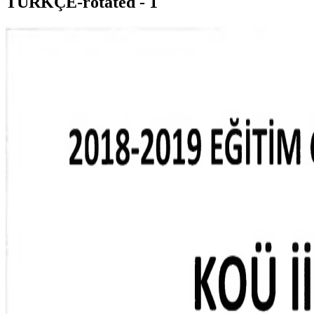
TÜRKÇE-rotated - 1