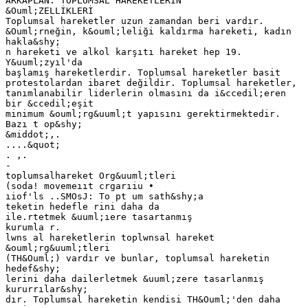
ARKAPLAN: TOPLUMSAL HAREKETLERİN
&Ouml;ZELLİKLERİ
Toplumsal hareketler uzun zamandan beri vardır.
&Ouml;rneğin, k&ouml;leliği kaldırma hareketi, kadın
hakla&shy;
n hareketi ve alkol karşıtı hareket hep 19.
Y&uuml;zyıl'da
başlamış hareketlerdir. Toplumsal hareketler basit
protestolardan ibaret değildir. Toplumsal hareketler,
tanımlanabilir liderlerin olmasını da i&ccedil;eren
bir &ccedil;eşit
minimum &ouml;rg&uuml;t yapısını gerektirmektedir.
Bazı t op&shy;
&middot;,.
....&quot;
. ,.
-
toplumsalhareket Org&uuml;tleri
(soda! movemeııt crgarıiu •
ıiof'ls ..SMOsJ: To pt um sath&shy;a
teketin hedefle rini daha da
ile.rtetmek &uuml;ıere tasartanmış
kurumla r.
lwns al hareketlerin toplwnsal hareket
&ouml;rg&uuml;tleri
(TH&Ouml;) vardır ve bunlar, toplumsal hareketin
hedef&shy;
lerini daha dailerletmek &uuml;zere tasarlanmış
kururrılar&shy;
dır. Toplumsal hareketin kendisi TH&Ouml;'den daha