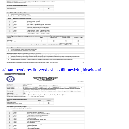
adnan menderes üniversitesi nazilli meslek yüksekokulu