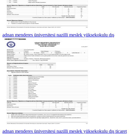
adnan menderes üniversitesi nazilli meslek yüksekokulu dış
adnan menderes üniversitesi nazilli meslek yüksekokulu dış ticaret