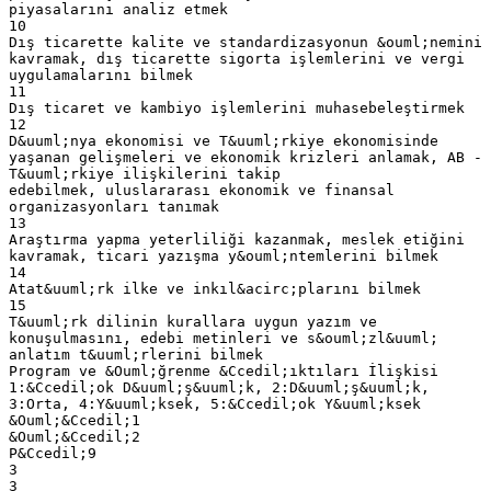
piyasalarını analiz etmek
10
Dış ticarette kalite ve standardizasyonun &ouml;nemini
kavramak, dış ticarette sigorta işlemlerini ve vergi
uygulamalarını bilmek
11
Dış ticaret ve kambiyo işlemlerini muhasebeleştirmek
12
D&uuml;nya ekonomisi ve T&uuml;rkiye ekonomisinde
yaşanan gelişmeleri ve ekonomik krizleri anlamak, AB -
T&uuml;rkiye ilişkilerini takip
edebilmek, uluslararası ekonomik ve finansal
organizasyonları tanımak
13
Araştırma yapma yeterliliği kazanmak, meslek etiğini
kavramak, ticari yazışma y&ouml;ntemlerini bilmek
14
Atat&uuml;rk ilke ve inkıl&acirc;plarını bilmek
15
T&uuml;rk dilinin kurallara uygun yazım ve
konuşulmasını, edebi metinleri ve s&ouml;zl&uuml;
anlatım t&uuml;rlerini bilmek
Program ve &Ouml;ğrenme &Ccedil;ıktıları İlişkisi
1:&Ccedil;ok D&uuml;ş&uuml;k, 2:D&uuml;ş&uuml;k,
3:Orta, 4:Y&uuml;ksek, 5:&Ccedil;ok Y&uuml;ksek
&Ouml;&Ccedil;1
&Ouml;&Ccedil;2
P&Ccedil;9
3
3