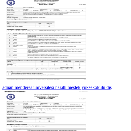
adnan menderes üniversitesi nazilli meslek yüksekokulu dış