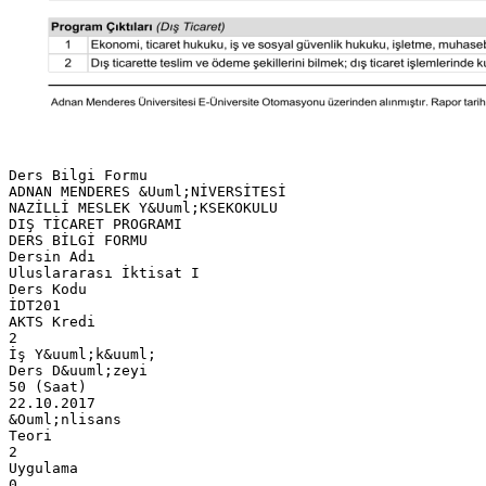
Ders Bilgi Formu
ADNAN MENDERES &Uuml;NİVERSİTESİ
NAZİLLİ MESLEK Y&Uuml;KSEKOKULU
DIŞ TİCARET PROGRAMI
DERS BİLGİ FORMU
Dersin Adı
Uluslararası İktisat I
Ders Kodu
İDT201
AKTS Kredi
2
İş Y&uuml;k&uuml;
Ders D&uuml;zeyi
50 (Saat)
22.10.2017
&Ouml;nlisans
Teori
2
Uygulama
0