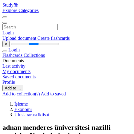
Study
lib
Explore Categories
Login
Upload document
Create flashcards
×
Login
Flashcards
Collections
Documents
Last activity
My documents
Saved documents
Profile
Add to ...
Add to collection(s)
Add to saved
İşletme
Ekonomi
Uluslararası iktisat
adnan menderes üniversitesi nazilli