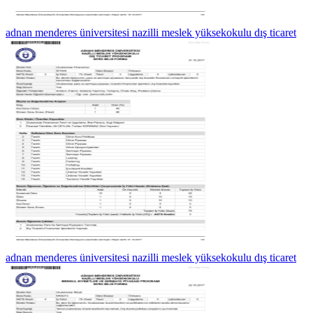
adnan menderes üniversitesi nazilli meslek yüksekokulu dış ticaret
adnan menderes üniversitesi nazilli meslek yüksekokulu dış ticaret