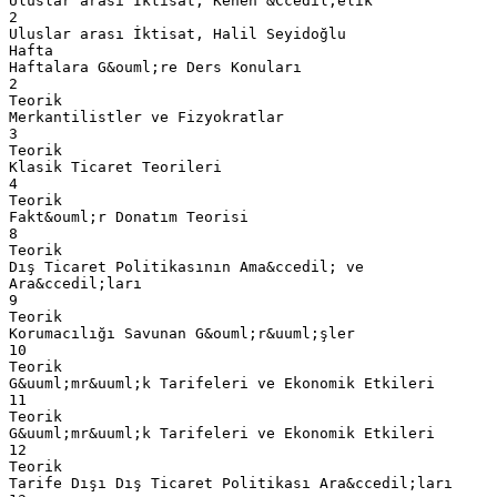
Uluslar arası İktisat, Kenen &Ccedil;elik
2
Uluslar arası İktisat, Halil Seyidoğlu
Hafta
Haftalara G&ouml;re Ders Konuları
2
Teorik
Merkantilistler ve Fizyokratlar
3
Teorik
Klasik Ticaret Teorileri
4
Teorik
Fakt&ouml;r Donatım Teorisi
8
Teorik
Dış Ticaret Politikasının Ama&ccedil; ve
Ara&ccedil;ları
9
Teorik
Korumacılığı Savunan G&ouml;r&uuml;şler
10
Teorik
G&uuml;mr&uuml;k Tarifeleri ve Ekonomik Etkileri
11
Teorik
G&uuml;mr&uuml;k Tarifeleri ve Ekonomik Etkileri
12
Teorik
Tarife Dışı Dış Ticaret Politikası Ara&ccedil;ları