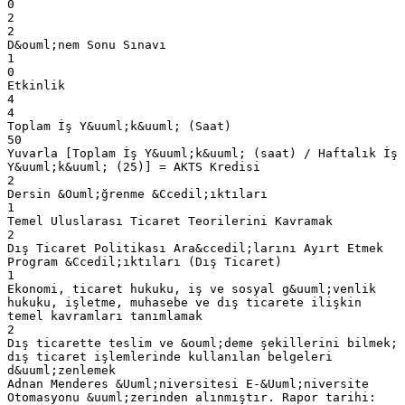
0
2
2
D&ouml;nem Sonu Sınavı
1
0
Etkinlik
4
4
Toplam İş Y&uuml;k&uuml; (Saat)
50
Yuvarla [Toplam İş Y&uuml;k&uuml; (saat) / Haftalık İş
Y&uuml;k&uuml; (25)] = AKTS Kredisi
2
Dersin &Ouml;ğrenme &Ccedil;ıktıları
1
Temel Uluslarası Ticaret Teorilerini Kavramak
2
Dış Ticaret Politikası Ara&ccedil;larını Ayırt Etmek
Program &Ccedil;ıktıları (Dış Ticaret)
1
Ekonomi, ticaret hukuku, iş ve sosyal g&uuml;venlik
hukuku, işletme, muhasebe ve dış ticarete ilişkin
temel kavramları tanımlamak
2
Dış ticarette teslim ve &ouml;deme şekillerini bilmek;
dış ticaret işlemlerinde kullanılan belgeleri
d&uuml;zenlemek
Adnan Menderes &Uuml;niversitesi E-&Uuml;niversite
Otomasyonu &uuml;zerinden alınmıştır. Rapor tarihi: