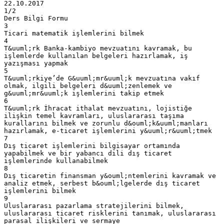
22.10.2017
1/2
Ders Bilgi Formu
3
Ticari matematik işlemlerini bilmek
4
T&uuml;rk Banka-kambiyo mevzuatını kavramak, bu
işlemlerde kullanılan belgeleri hazırlamak, iş
yazışması yapmak
5
T&uuml;rkiye’de G&uuml;mr&uuml;k mevzuatına vakıf
olmak, ilgili belgeleri d&uuml;zenlemek ve
g&uuml;mr&uuml;k işlemlerini takip etmek
6
T&uuml;rk İhracat ithalat mevzuatını, lojistiğe
ilişkin temel kavramları, uluslararası taşıma
kurallarını bilmek ve zorunlu d&ouml;k&uuml;manları
hazırlamak, e-ticaret işlemlerini y&uuml;r&uuml;tmek
7
Dış ticaret işlemlerini bilgisayar ortamında
yapabilmek ve bir yabancı dili dış ticaret
işlemlerinde kullanabilmek
8
Dış ticaretin finansman y&ouml;ntemlerini kavramak ve
analiz etmek, serbest b&ouml;lgelerde dış ticaret
işlemlerini bilmek
9
Uluslararası pazarlama stratejilerini bilmek,
uluslararası ticaret risklerini tanımak, uluslararası
parasal ilişkileri ve sermaye