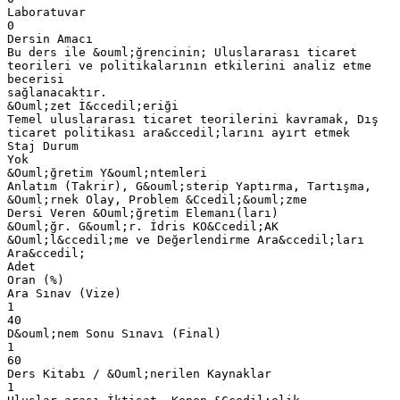
Laboratuvar
0
Dersin Amacı
Bu ders ile &ouml;ğrencinin; Uluslararası ticaret
teorileri ve politikalarının etkilerini analiz etme
becerisi
sağlanacaktır.
&Ouml;zet İ&ccedil;eriği
Temel uluslararası ticaret teorilerini kavramak, Dış
ticaret politikası ara&ccedil;larını ayırt etmek
Staj Durum
Yok
&Ouml;ğretim Y&ouml;ntemleri
Anlatım (Takrir), G&ouml;sterip Yaptırma, Tartışma,
&Ouml;rnek Olay, Problem &Ccedil;&ouml;zme
Dersi Veren &Ouml;ğretim Elemanı(ları)
&Ouml;ğr. G&ouml;r. İdris KO&Ccedil;AK
&Ouml;l&ccedil;me ve Değerlendirme Ara&ccedil;ları
Ara&ccedil;
Adet
Oran (%)
Ara Sınav (Vize)
1
40
D&ouml;nem Sonu Sınavı (Final)
1
60
Ders Kitabı / &Ouml;nerilen Kaynaklar
1