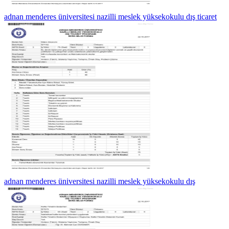
adnan menderes üniversitesi nazilli meslek yüksekokulu dış ticaret
adnan menderes üniversitesi nazilli meslek yüksekokulu dış