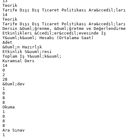
13
Teorik
Tarife Dışı Dış Ticaret Politikası Ara&ccedil;ları
14
Teorik
Tarife Dışı Dış Ticaret Politikası Ara&ccedil;ları
Dersin &Ouml;ğrenme, &Ouml;ğretme ve Değerlendirme
Etkinlikleri &Ccedil;er&ccedil;evesinde İş
Y&uuml;k&uuml; Hesabı (Ortalama Saat)
Adet
&Ouml;n Hazırlık
Etkinlik S&uuml;resi
Toplam İş Y&uuml;k&uuml;
Kuramsal Ders
14
0
2
28
&Ouml;dev
1
0
8
8
Okuma
1
0
8
8
Ara Sınav
1