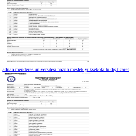
adnan menderes üniversitesi nazilli meslek yüksekokulu dış ticaret