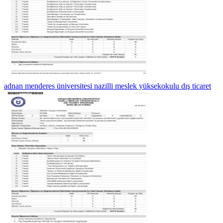
adnan menderes üniversitesi nazilli meslek yüksekokulu dış ticaret