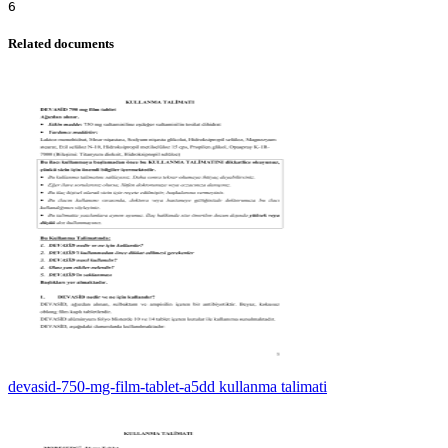
Related documents
devasid-750-mg-film-tablet-a5dd kullanma talimati