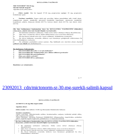
23092013_cdn/mictonorm-sr-30-mg-surekli-salimli-kapsul