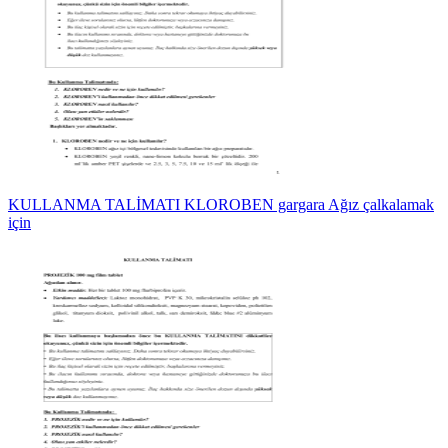
KULLANMA TALİMATI KLOROBEN gargara Ağız çalkalamak
için