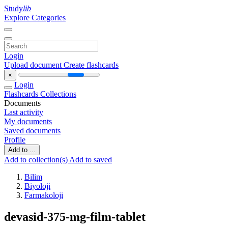
Study
lib
Explore Categories
Login
Upload document
Create flashcards
×
Login
Flashcards
Collections
Documents
Last activity
My documents
Saved documents
Profile
Add to ...
Add to collection(s)
Add to saved
Bilim
Biyoloji
Farmakoloji
devasid-375-mg-film-tablet