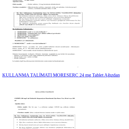
KULLANMA TALİMATI MORESERC 24 mg Tablet Ağızdan