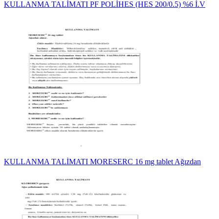
KULLANMA TALİMATI PF POLİHES (HES 200/0.5) %6 İ.V
KULLANMA TALİMATI MORESERC 16 mg tablet Ağızdan