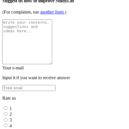
Suggest us how to improve StudyLib
(For complaints, use
another form
)
Your e-mail
Input it if you want to receive answer
Rate us
1
2
3
4