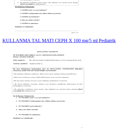
KULLANMA TAL MATI CEPH X 100 mg/5 ml Pediatrik