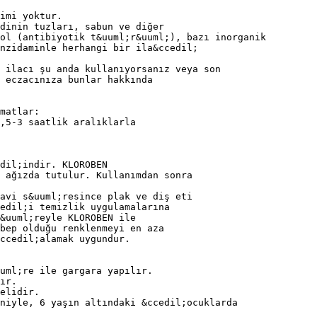
imi yoktur.
dinin tuzları, sabun ve diğer
ol (antibiyotik t&uuml;r&uuml;), bazı inorganik
nzidaminle herhangi bir ila&ccedil;
 ilacı şu anda kullanıyorsanız veya son
 eczacınıza bunlar hakkında
matlar:
,5-3 saatlik aralıklarla
dil;indir. KLOROBEN
e ağızda tutulur. Kullanımdan sonra
davi s&uuml;resince plak ve diş eti
edil;i temizlik uygulamalarına
&uuml;reyle KLOROBEN ile
bep olduğu renklenmeyi en aza
ccedil;alamak uygundur.
uml;re ile gargara yapılır.
ır.
elidir.
niyle, 6 yaşın altındaki &ccedil;ocuklarda