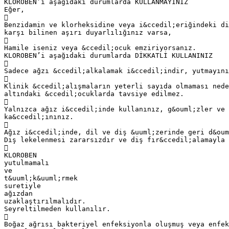
KLOROBEN’i aşağıdaki durumlarda KULLANMAYINIZ
Eğer,

Benzidamin ve klorheksidine veya i&ccedil;eriğindeki di
karşı bilinen aşırı duyarlılığınız varsa,

Hamile iseniz veya &ccedil;ocuk emziriyorsanız.
KLOROBEN’i aşağıdaki durumlarda DİKKATLİ KULLANINIZ

Sadece ağzı &ccedil;alkalamak i&ccedil;indir, yutmayını

Klinik &ccedil;alışmaların yeterli sayıda olmaması nede
altındaki &ccedil;ocuklarda tavsiye edilmez.

Yalnızca ağız i&ccedil;inde kullanınız, g&ouml;zler ve
ka&ccedil;ınınız.

Ağız i&ccedil;inde, dil ve diş &uuml;zerinde geri d&ou
Diş lekelenmesi zararsızdır ve diş fır&ccedil;alamayla 

KLOROBEN
yutulmamalı
ve
t&uuml;k&uuml;rmek
suretiyle
ağızdan
uzaklaştırılmalıdır.
Seyreltilmeden kullanılır.

Boğaz ağrısı bakteriyel enfeksiyonla oluşmuş veya enfek