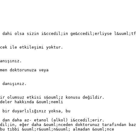
 dahi olsa sizin i&ccedil;in ge&ccedil;erliyse l&uuml;tf
cek ile etkileşimi yoktur.
anışınız.
emen doktorunuza veya
 danışınız.
bir olumsuz etkisi s&ouml;z konusu değildir.
deler hakkında &ouml;nemli
 bir duyarlılığınız yoksa, bu
’ dan daha az- etanol (alkol) i&ccedil;erir.
dil;in, eğer daha &ouml;nceden doktorunuz tarafından baz
bu tıbbi &uuml;r&uuml;n&uuml; almadan &ouml;nce