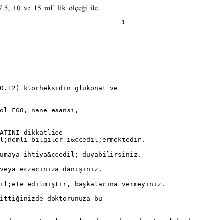
0.12) klorheksidin glukonat ve
rol F68, nane esansı,
ATINI dikkatlice
l;nemli bilgiler i&ccedil;ermektedir.
umaya ihtiya&ccedil; duyabilirsiniz.
veya eczacınıza danışınız.
il;ete edilmiştir, başkalarına vermeyiniz.
ittiğinizde doktorunuza bu