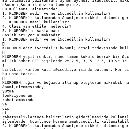
Bu talimatta yazılanlara aynen uyunuz. İla&ccedil; hakk
d&uuml;ş&uuml;k doz kullanmayınız.
Bu Kullanma Talimatında:
1. KLOROBEN nedir ve ne i&ccedil;in kullanılır?
2. KLOROBEN’i kullanmadan &ouml;nce dikkat edilmesi ger
3. KLOROBEN nasıl kullanılır?
4. Olası yan etkiler nelerdir?
5. KLOROBEN’in saklanması
Başlıkları yer almaktadır.
1. KLOROBEN nedir ve ne i&ccedil;in kullanılır?

KLOROBEN ağız i&ccedil;i b&ouml;lgesel tedavisinde kull

KLOROBEN yeşil renkli, nane-limon kokulu berrak bir &cc
ml’lik amber PET şişelerde ve 2.5, 3, 5, 7.5, 10 ve 15 
1
birlikte, karton kutu i&ccedil;erisinde bulunur. Her b
bulunmaktadır.

KLOROBEN, ağız ve boğazda iltihap oluşturan mikrobik ha
&ouml;nlenmesinde,
yutma
fonksiyonunun
rahatlamasında
ve
diş
eti
rahatsızlıklarında belirtilerin giderilmesinde kullanı
işlemlerden &ouml;nce koruma ama&ccedil;lı kullanılabil
2. KLOROBEN’i kullanmadan &ouml;nce dikkat edilmesi ger