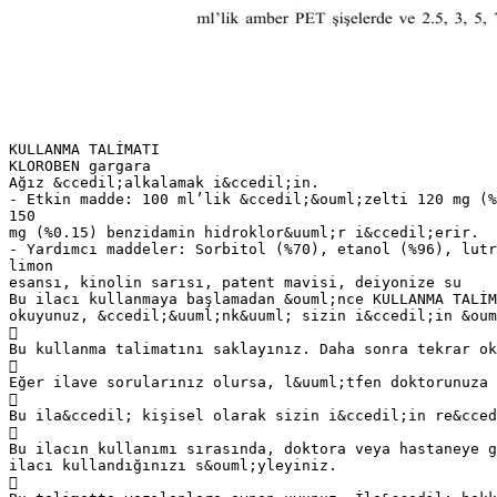
KULLANMA TALİMATI
KLOROBEN gargara
Ağız &ccedil;alkalamak i&ccedil;in.
- Etkin madde: 100 ml’lik &ccedil;&ouml;zelti 120 mg (%
150
mg (%0.15) benzidamin hidroklor&uuml;r i&ccedil;erir.
- Yardımcı maddeler: Sorbitol (%70), etanol (%96), lut
limon
esansı, kinolin sarısı, patent mavisi, deiyonize su
Bu ilacı kullanmaya başlamadan &ouml;nce KULLANMA TALİM
okuyunuz, &ccedil;&uuml;nk&uuml; sizin i&ccedil;in &oum

Bu kullanma talimatını saklayınız. Daha sonra tekrar ok

Eğer ilave sorularınız olursa, l&uuml;tfen doktorunuza 

Bu ila&ccedil; kişisel olarak sizin i&ccedil;in re&cced

Bu ilacın kullanımı sırasında, doktora veya hastaneye g
ilacı kullandığınızı s&ouml;yleyiniz.
