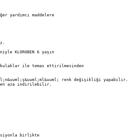
ğer yardımcı maddelere
z.
niyle KLOROBEN 6 yaşın
 kulaklar ile temas ettirilmesinden
ml;n&uuml;ş&uuml;ml&uuml; renk değişikliği yapabilir.
en aza indirilebilir.
siyonla birlikte