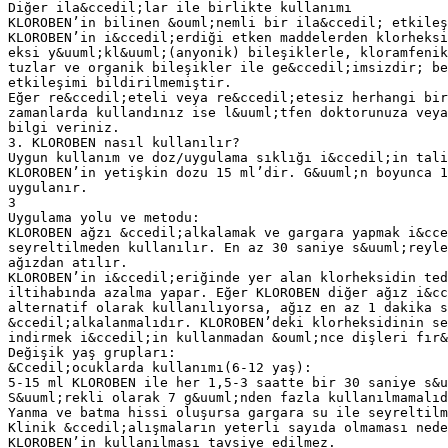
Diğer ila&ccedil;lar ile birlikte kullanımı
KLOROBEN’in bilinen &ouml;nemli bir ila&ccedil; etkileş
KLOROBEN’in i&ccedil;erdiği etken maddelerden klorheksi
eksi y&uuml;kl&uuml;(anyonik) bileşiklerle, kloramfenik
tuzlar ve organik bileşikler ile ge&ccedil;imsizdir; be
etkileşimi bildirilmemiştir.
Eğer re&ccedil;eteli veya re&ccedil;etesiz herhangi bir
zamanlarda kullandınız ise l&uuml;tfen doktorunuza veya
bilgi veriniz.
3. KLOROBEN nasıl kullanılır?
Uygun kullanım ve doz/uygulama sıklığı i&ccedil;in tali
KLOROBEN’in yetişkin dozu 15 ml’dir. G&uuml;n boyunca 1
uygulanır.
3
Uygulama yolu ve metodu:
KLOROBEN ağzı &ccedil;alkalamak ve gargara yapmak i&cce
seyreltilmeden kullanılır. En az 30 saniye s&uuml;reyl
ağızdan atılır.
KLOROBEN’in i&ccedil;eriğinde yer alan klorheksidin te
iltihabında azalma yapar. Eğer KLOROBEN diğer ağız i&cc
alternatif olarak kullanılıyorsa, ağız en az 1 dakika s
&ccedil;alkalanmalıdır. KLOROBEN’deki klorheksidinin se
indirmek i&ccedil;in kullanmadan &ouml;nce dişleri fır&
Değişik yaş grupları:
&Ccedil;ocuklarda kullanımı(6-12 yaş):
5-15 ml KLOROBEN ile her 1,5-3 saatte bir 30 saniye s&u
S&uuml;rekli olarak 7 g&uuml;nden fazla kullanılmamalıd
Yanma ve batma hissi oluşursa gargara su ile seyreltilm
Klinik &ccedil;alışmaların yeterli sayıda olmaması nede
KLOROBEN’in kullanılması tavsiye edilmez.