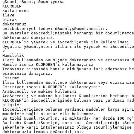
g&ouml;r&uuml;l&uuml;yorsa
KLOROBEN
kullanımına
ilave
olarak
doktorunuz
antibakteriyel tedavi d&uuml;ş&uuml;nebilir.
Bu uyarılar ge&ccedil;mişteki herhangi bir d&ouml;nemde
doktorunuza danışınız.
KLOROBEN’in yiyecek ve i&ccedil;ecek ile kullanılması
Uygulama y&ouml;ntemi itibarı ile yiyecek ve i&ccedil;e
2
Hamilelik
İlacı kullanmadan &ouml;nce doktorunuza ve eczacınıza d
Hamile iseniz KLOROBEN’i kullanmayınız
Tedaviniz sırasında hamile olduğunuzu fark ederseniz h
eczacınıza danışınız.
Emzirme
İlacı kullanmadan &ouml;nce doktorunuza veya eczacınıza
Emziriyor iseniz KLOROBEN’i kullanmayınız.
Ara&ccedil; ve makine kullanımı
Ara&ccedil; ve makine kullanımı &uuml;zerine herhangi 
KLOROBEN’in i&ccedil;eriğinde bulunan bazı yardımcı mad
bilgiler
İ&ccedil;eriğinde bulunan yardımcı maddeler karşı aşırı
maddelere bağlı olumsuz etki beklenmez.
Bu tıbbi &uuml;r&uuml;n, az miktarda- her dozda 100 mg
Bu tıbbi &uuml;r&uuml;n, sorbitol i&ccedil;erdiği i&cce
şekerlere karşı intoleransınız olduğu s&ouml;ylenmişse 
doktorunuzla temasa ge&ccedil;iniz.