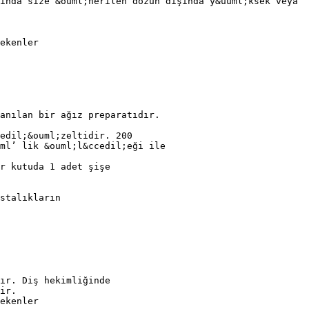
ında size &ouml;nerilen dozun dışında y&uuml;ksek veya
ekenler
anılan bir ağız preparatıdır.
edil;&ouml;zeltidir. 200
ml’ lik &ouml;l&ccedil;eği ile
ir kutuda 1 adet şişe
stalıkların
lır. Diş hekimliğinde
ir.
ekenler