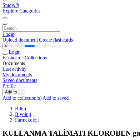
Study
lib
Explore Categories
Login
Upload document
Create flashcards
×
Login
Flashcards
Collections
Documents
Last activity
My documents
Saved documents
Profile
Add to ...
Add to collection(s)
Add to saved
Bilim
Biyoloji
Farmakoloji
KULLANMA TALİMATI KLOROBEN gargar