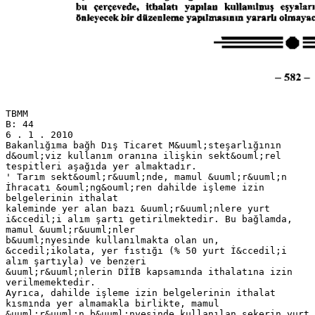
TBMM
B: 44
6 . 1 . 2010
Bakanlığıma bağh Dış Ticaret M&uuml;steşarlığının
d&ouml;viz kullanım oranına ilişkin sekt&ouml;rel
tespitleri aşağıda yer almaktadır.
' Tarım sekt&ouml;r&uuml;nde, mamul &uuml;r&uuml;n
İhracatı &ouml;ng&ouml;ren dahilde işleme izin
belgelerinin ithalat
kaleminde yer alan bazı &uuml;r&uuml;nlere yurt
i&ccedil;i alım şartı getirilmektedir. Bu bağlamda,
mamul &uuml;r&uuml;nler
b&uuml;nyesinde kullanılmakta olan un,
&ccedil;ikolata, yer fıstığı (% 50 yurt İ&ccedil;i
alım şartıyla) ve benzeri
&uuml;r&uuml;nlerin DİİB kapsamında ithalatına izin
verilmemektedir.
Ayrıca, dahilde işleme izin belgelerinin ithalat
kısmında yer almamakla birlikte, mamul
&uuml;r&uuml;n b&uuml;nyesinde kullanılan şekerin yurt