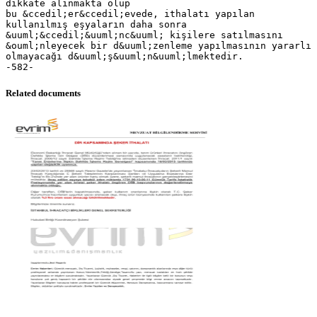
dikkate alınmakta olup
bu &ccedil;er&ccedil;evede, ithalatı yapılan
kullanılmış eşyaların daha sonra
&uuml;&ccedil;&uuml;nc&uuml; kişilere satılmasını
&ouml;nleyecek bir d&uuml;zenleme yapılmasının yararlı
olmayacağı d&uuml;ş&uuml;n&uuml;lmektedir.
Related documents