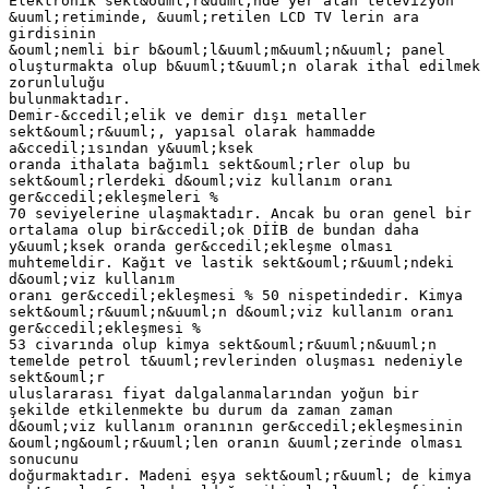
Elektronik sekt&ouml;r&uuml;nde yer alan televizyon
&uuml;retiminde, &uuml;retilen LCD TV lerin ara
girdisinin
&ouml;nemli bir b&ouml;l&uuml;m&uuml;n&uuml; panel
oluşturmakta olup b&uuml;t&uuml;n olarak ithal edilmek
zorunluluğu
bulunmaktadır.
Demir-&ccedil;elik ve demir dışı metaller
sekt&ouml;r&uuml;, yapısal olarak hammadde
a&ccedil;ısından y&uuml;ksek
oranda ithalata bağımlı sekt&ouml;rler olup bu
sekt&ouml;rlerdeki d&ouml;viz kullanım oranı
ger&ccedil;ekleşmeleri %
70 seviyelerine ulaşmaktadır. Ancak bu oran genel bir
ortalama olup bir&ccedil;ok DİİB de bundan daha
y&uuml;ksek oranda ger&ccedil;ekleşme olması
muhtemeldir. Kağıt ve lastik sekt&ouml;r&uuml;ndeki
d&ouml;viz kullanım
oranı ger&ccedil;ekleşmesi % 50 nispetindedir. Kimya
sekt&ouml;r&uuml;n&uuml;n d&ouml;viz kullanım oranı
ger&ccedil;ekleşmesi %
53 civarında olup kimya sekt&ouml;r&uuml;n&uuml;n
temelde petrol t&uuml;revlerinden oluşması nedeniyle
sekt&ouml;r
uluslararası fiyat dalgalanmalarından yoğun bir
şekilde etkilenmekte bu durum da zaman zaman
d&ouml;viz kullanım oranının ger&ccedil;ekleşmesinin
&ouml;ng&ouml;r&uuml;len oranın &uuml;zerinde olması
sonucunu
doğurmaktadır. Madeni eşya sekt&ouml;r&uuml; de kimya