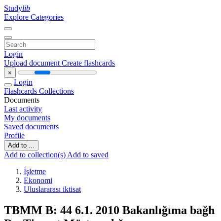
Study
lib
Explore Categories
Login
Upload document
Create flashcards
×
Login
Flashcards
Collections
Documents
Last activity
My documents
Saved documents
Profile
Add to ...
Add to collection(s)
Add to saved
İşletme
Ekonomi
Uluslararası iktisat
TBMM B: 44 6.1. 2010 Bakanlığıma bağh