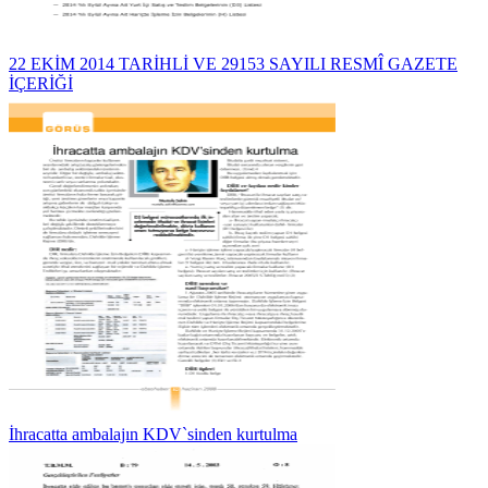
22 EKİM 2014 TARİHLİ VE 29153 SAYILI RESMÎ GAZETE
İÇERİĞİ
İhracatta ambalajın KDV`sinden kurtulma