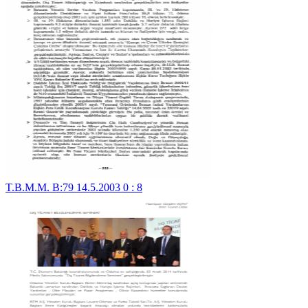
T.B.M.M. B:79 14.5.2003 0 : 8