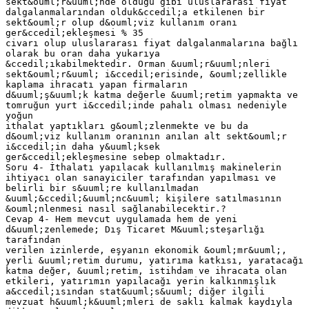
sekt&ouml;r&uuml;nde olduğu gibi uluslararası fiyat
dalgalanmalarından olduk&ccedil;a etkilenen bir
sekt&ouml;r olup d&ouml;viz kullanım oranı
ger&ccedil;ekleşmesi % 35
civarı olup uluslararası fiyat dalgalanmalarına bağlı
olarak bu oran daha yukarıya
&ccedil;ıkabilmektedir. Orman &uuml;r&uuml;nleri
sekt&ouml;r&uuml; i&ccedil;erisinde, &ouml;zellikle
kaplama ihracatı yapan firmaların
d&uuml;ş&uuml;k katma değerle &uuml;retim yapmakta ve
tomruğun yurt i&ccedil;inde pahalı olması nedeniyle
yoğun
ithalat yaptıkları g&ouml;zlenmekte ve bu da
d&ouml;viz kullanım oranının anılan alt sekt&ouml;r
i&ccedil;in daha y&uuml;ksek
ger&ccedil;ekleşmesine sebep olmaktadır.
Soru 4- İthalatı yapılacak kullanılmış makinelerin
ihtiyacı olan sanayiciler tarafından yapılması ve
belirli bir s&uuml;re kullanılmadan
&uuml;&ccedil;&uuml;nc&uuml; kişilere satılmasının
&ouml;nlenmesi nasıl sağlanabilecektir.?
Cevap 4- Hem mevcut uygulamada hem de yeni
d&uuml;zenlemede; Dış Ticaret M&uuml;steşarlığı
tarafından
verilen izinlerde, eşyanın ekonomik &ouml;mr&uuml;,
yerli &uuml;retim durumu, yatırıma katkısı, yaratacağı
katma değer, &uuml;retim, istihdam ve ihracata olan
etkileri, yatırımın yapılacağı yerin kalkınmışlık
a&ccedil;ısından stat&uuml;s&uuml; diğer ilgili
mevzuat h&uuml;k&uuml;mleri de saklı kalmak kaydıyla