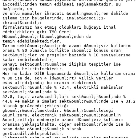
i&ccedil;inden temin edilmesi sağlanmaktadır. Bu
bağlamda, un
ve unlu mamuller ihracatı &ouml;ng&ouml;ren dahilde
işleme izin belgelerinde, imalat&ccedil;ı-
ihracat&ccedil;ı
firmalarımız hak etmiş oldukları buğdayı ithal
edebildikleri gibi TMO Genel
M&uuml;d&uuml;rl&uuml;ğ&uuml;nden de
temin edebilmektedirler.
Tarım sekt&ouml;r&uuml;nde azami d&ouml;viz kullanım
oranı % 80 olmakla birlikte s&ouml;z konusu oran,
sekt&ouml;rler ve projeler bazında % 10 seviyelerine
kadar inebilmektedir,
Sanayi sekt&ouml;r&uuml;ne ilişkin tespitler ise
aşağıda belirtilmektedir.
Her ne kadar DİİB kapsamında d&ouml;viz kullanım oranı
% 80 ise de, son 4 (d&ouml;rt) yıllık veriler
esas alındığında; bu oranın elektronik
sekt&ouml;r&uuml;nde % 72.4, elektrikli makinalar
sekt&ouml;r&uuml;nde %
52.8, taşıt ara&ccedil;ları sekt&ouml;r&uuml;nde %
44.6 ve makin a imalat sekt&ouml;r&uuml;nde İse % 31.2
olarak ger&ccedil;ekleştiği
g&ouml;r&uuml;lmektedir. G&ouml;r&uuml;leceği
&uuml;zere, elektronik sekt&ouml;r&uuml;n&uuml;n
&ouml;zelliği nedeniyle azami d&ouml;viz kullanım
oranına yaklaşılmakta, diğer sekt&ouml;rlerde ise bu
oran daha d&uuml;ş&uuml;k olarak
ger&ccedil;ekleşmektedir.