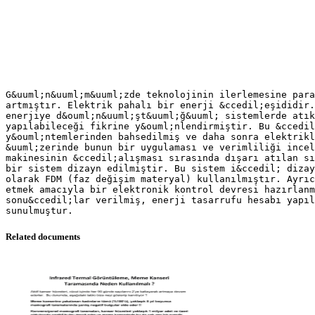
G&uuml;n&uuml;m&uuml;zde teknolojinin ilerlemesine para
artmıştır. Elektrik pahalı bir enerji &ccedil;eşididir.
enerjiye d&ouml;n&uuml;şt&uuml;ğ&uuml; sistemlerde atık
yapılabileceği fikrine y&ouml;nlendirmiştir. Bu &ccedil
y&ouml;ntemlerinden bahsedilmiş ve daha sonra elektrikl
&uuml;zerinde bunun bir uygulaması ve verimliliği incel
makinesinin &ccedil;alışması sırasında dışarı atılan sı
bir sistem dizayn edilmiştir. Bu sistem i&ccedil; dizay
olarak FDM (faz değişim materyal) kullanılmıştır. Ayrıc
etmek amacıyla bir elektronik kontrol devresi hazırlanm
sonu&ccedil;lar verilmiş, enerji tasarrufu hesabı yapıl
Related documents