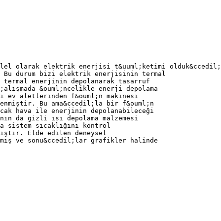
lel olarak elektrik enerjisi t&uuml;ketimi olduk&ccedil;
 Bu durum bizi elektrik enerjisinin termal
 termal enerjinin depolanarak tasarruf
;alışmada &ouml;ncelikle enerji depolama
i ev aletlerinden f&ouml;n makinesi
enmiştir. Bu ama&ccedil;la bir f&ouml;n
cak hava ile enerjinin depolanabileceği
nın da gizli ısı depolama malzemesi
a sistem sıcaklığını kontrol
ıştır. Elde edilen deneysel
mış ve sonu&ccedil;lar grafikler halinde