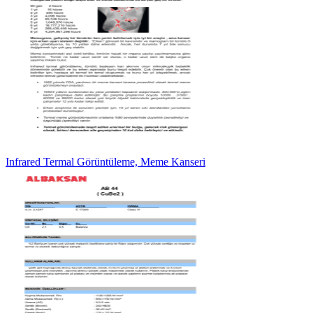
Infrared Termal Görüntüleme, Meme Kanseri