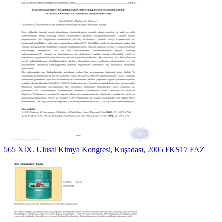
565 XIX. Ulusal Kimya Kongresi, Kuşadası, 2005 FKS17 FAZ