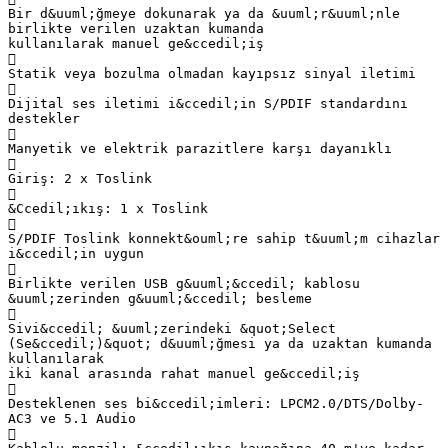
Bir d&uuml;ğmeye dokunarak ya da &uuml;r&uuml;nle
birlikte verilen uzaktan kumanda
kullanılarak manuel ge&ccedil;iş

Statik veya bozulma olmadan kayıpsız sinyal iletimi

Dijital ses iletimi i&ccedil;in S/PDIF standardını
destekler

Manyetik ve elektrik parazitlere karşı dayanıklı

Giriş: 2 x Toslink

&Ccedil;ıkış: 1 x Toslink

S/PDIF Toslink konnekt&ouml;re sahip t&uuml;m cihazlar
i&ccedil;in uygun

Birlikte verilen USB g&uuml;&ccedil; kablosu
&uuml;zerinden g&uuml;&ccedil; besleme

Sivi&ccedil; &uuml;zerindeki &quot;Select
(Se&ccedil;)&quot; d&uuml;ğmesi ya da uzaktan kumanda
kullanılarak
iki kanal arasında rahat manuel ge&ccedil;iş

Desteklenen ses bi&ccedil;imleri: LPCM2.0/DTS/Dolby-
AC3 ve 5.1 Audio
