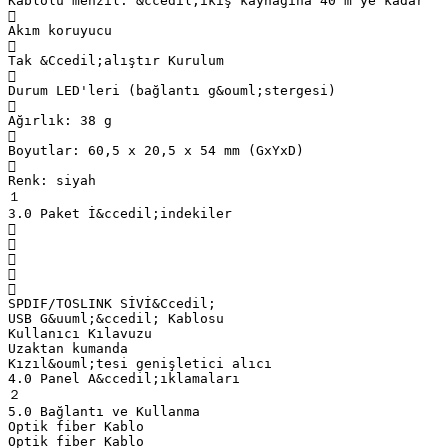
Kablolu menzil: &ccedil;ıkış kaynağına 40 m'ye kadar

Akım koruyucu

Tak &Ccedil;alıştır Kurulum

Durum LED'leri (bağlantı g&ouml;stergesi)

Ağırlık: 38 g

Boyutlar: 60,5 x 20,5 x 54 mm (GxYxD)

Renk: siyah
１
3.0 Paket İ&ccedil;indekiler





SPDIF/TOSLINK SİVİ&Ccedil;
USB G&uuml;&ccedil; Kablosu
Kullanıcı Kılavuzu
Uzaktan kumanda
Kızıl&ouml;tesi genişletici alıcı
4.0 Panel A&ccedil;ıklamaları
２
5.0 Bağlantı ve Kullanma
Optik fiber Kablo
Optik fiber Kablo