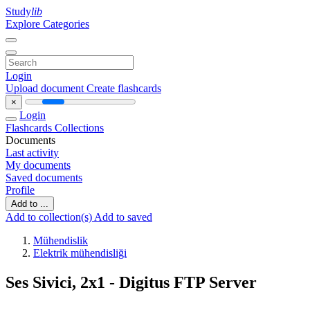
Study
lib
Explore Categories
Login
Upload document
Create flashcards
×
Login
Flashcards
Collections
Documents
Last activity
My documents
Saved documents
Profile
Add to ...
Add to collection(s)
Add to saved
Mühendislik
Elektrik mühendisliği
Ses Sivici, 2x1 - Digitus FTP Server