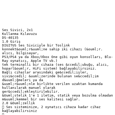
Ses Sivici, 2x1
Kullanma Kılavuzu
DS-40135
1.0 Giriş
DIGITUS Ses Siviciyle bir Toslink
konnekt&ouml;r&uuml;ne sahip iki cihazı (&ouml;r.
alıcı, bilgisayar,
PS3/PS4 ya da Xbox/Xbox One gibi oyun konsolları, Blu-
Ray oynatıcı, Apple TV vb.)
tek terminalli bir cihaza (ses &ccedil;ubuğu, alıcı,
hoparl&ouml;r, HiFi sistem) bağlayabilirsiniz.
Bağlı cihazlar arasındaki ge&ccedil;işler,
sivi&ccedil; &uuml;zerinde bulunan se&ccedil;im
d&uuml;ğmeleri ya da
&uuml;r&uuml;nle birlikte verilen uzaktan kumanda
kullanılarak manuel olarak
ger&ccedil;ekleştirilebilir.
&Uuml;stelik 1'e 1 iletim, statik veya bozulma olmadan
m&uuml;kemmel bir ses kalitesi sağlar.
2.0 &Ouml;zellik
 Ses sisteminize, 2 oynatıcı cihaza kadar cihaz
bağlayabilirsiniz
