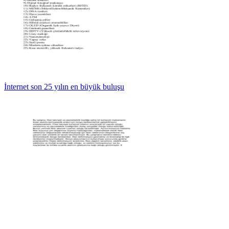
İnternet son 25 yılın en büyük buluşu