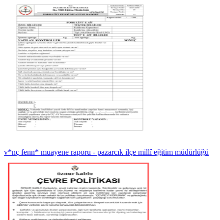
v*nç fenn* muayene raporu - pazarcık ilçe millî eğitim müdürlüğü