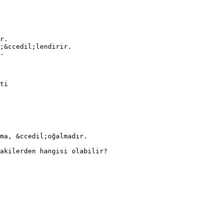
r.
;&ccedil;lendirir.
-
ti
ma, &ccedil;oğalmadır.
akilerden hangisi olabilir?