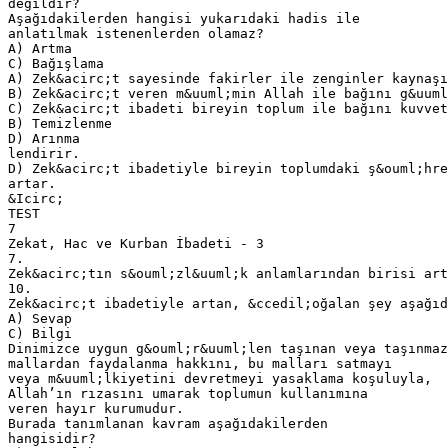
değildir?
Aşağıdakilerden hangisi yukarıdaki hadis ile
anlatılmak istenenlerden olamaz?
A) Artma
C) Bağışlama
A) Zek&acirc;t sayesinde fakirler ile zenginler kaynaşı
B) Zek&acirc;t veren m&uuml;min Allah ile bağını g&uuml
C) Zek&acirc;t ibadeti bireyin toplum ile bağını kuvvet
B) Temizlenme
D) Arınma
lendirir.
D) Zek&acirc;t ibadetiyle bireyin toplumdaki ş&ouml;hre
artar.
&Icirc;
TEST
7
Zekat, Hac ve Kurban İbadeti - 3
7.
Zek&acirc;tın s&ouml;zl&uuml;k anlamlarından birisi art
10.
Zek&acirc;t ibadetiyle artan, &ccedil;oğalan şey aşağıd
A) Sevap
C) Bilgi
Dinimizce uygun g&ouml;r&uuml;len taşınan veya taşınmaz
mallardan faydalanma hakkını, bu malları satmayı
veya m&uuml;lkiyetini devretmeyi yasaklama koşuluyla,
Allah’ın rızasını umarak toplumun kullanımına
veren hayır kurumudur.
Burada tanımlanan kavram aşağıdakilerden
hangisidir?