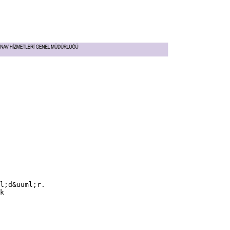
l;d&uuml;r.
k