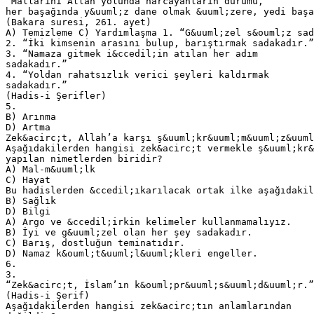
“Mallarını Allah yolunda harcayanların durumu,
her başağında y&uuml;z dane olmak &uuml;zere, yedi başa
(Bakara suresi, 261. ayet)
A) Temizleme C) Yardımlaşma 1. “G&uuml;zel s&ouml;z sad
2. “İki kimsenin arasını bulup, barıştırmak sadakadır.”
3. “Namaza gitmek i&ccedil;in atılan her adım
sadakadır.”
4. “Yoldan rahatsızlık verici şeyleri kaldırmak
sadakadır.”
(Hadis-i Şerifler)
5.
B) Arınma
D) Artma
Zek&acirc;t, Allah’a karşı ş&uuml;kr&uuml;m&uuml;z&uuml
Aşağıdakilerden hangisi zek&acirc;t vermekle ş&uuml;kr&
yapılan nimetlerden biridir?
A) Mal-m&uuml;lk
C) Hayat
Bu hadislerden &ccedil;ıkarılacak ortak ilke aşağıdakil
B) Sağlık
D) Bilgi
A) Argo ve &ccedil;irkin kelimeler kullanmamalıyız.
B) İyi ve g&uuml;zel olan her şey sadakadır.
C) Barış, dostluğun teminatıdır.
D) Namaz k&ouml;t&uuml;l&uuml;kleri engeller.
6.
3.
“Zek&acirc;t, İslam’ın k&ouml;pr&uuml;s&uuml;d&uuml;r.”
(Hadis-i Şerif)
Aşağıdakilerden hangisi zek&acirc;tın anlamlarından