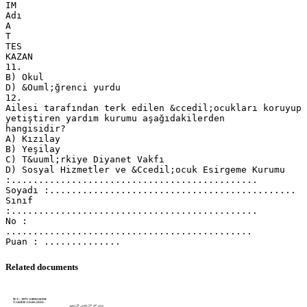
IM
Adı
A
T
TES
KAZAN
11.
B) Okul
D) &Ouml;ğrenci yurdu
12.
Ailesi tarafından terk edilen &ccedil;ocukları koruyup
yetiştiren yardım kurumu aşağıdakilerden
hangisidir?
A) Kızılay
B) Yeşilay
C) T&uuml;rkiye Diyanet Vakfı
D) Sosyal Hizmetler ve &Ccedil;ocuk Esirgeme Kurumu
:.............................................
Soyadı :.............................................
Sınıf
:.............................................
No :
.............................................
Related documents