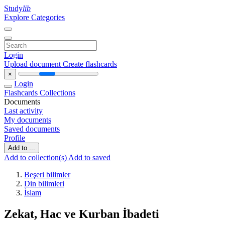
Study
lib
Explore Categories
Login
Upload document
Create flashcards
×
Login
Flashcards
Collections
Documents
Last activity
My documents
Saved documents
Profile
Add to ...
Add to collection(s)
Add to saved
Beşeri bilimler
Din bilimleri
İslam
Zekat, Hac ve Kurban İbadeti