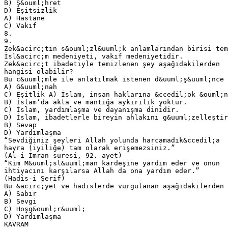
B) Ş&ouml;hret
D) Eşitsizlik
A) Hastane
C) Vakıf
8.
9.
Zek&acirc;tın s&ouml;zl&uuml;k anlamlarından birisi tem
İsl&acirc;m medeniyeti, vakıf medeniyetidir.
Zek&acirc;t ibadetiyle temizlenen şey aşağıdakilerden
hangisi olabilir?
Bu c&uuml;mle ile anlatılmak istenen d&uuml;ş&uuml;nce 
A) G&uuml;nah
C) Eşitlik A) İslam, insan haklarına &ccedil;ok &ouml;n
B) İslam’da akla ve mantığa aykırılık yoktur.
C) İslam, yardımlaşma ve dayanışma dinidir.
D) İslam, ibadetlerle bireyin ahlakını g&uuml;zelleştir
B) Sevap
D) Yardımlaşma
“Sevdiğiniz şeyleri Allah yolunda harcamadık&ccedil;a
hayra (iyiliğe) tam olarak erişemezsiniz.”
(Al-i İmran suresi, 92. ayet)
“Kim M&uuml;sl&uuml;man kardeşine yardım eder ve onun
ihtiyacını karşılarsa Allah da ona yardım eder.”
(Hadis-i Şerif)
Bu &acirc;yet ve hadislerde vurgulanan aşağıdakilerden 
A) Sabır
B) Sevgi
C) Hoşg&ouml;r&uuml;
D) Yardımlaşma
KAVRAM