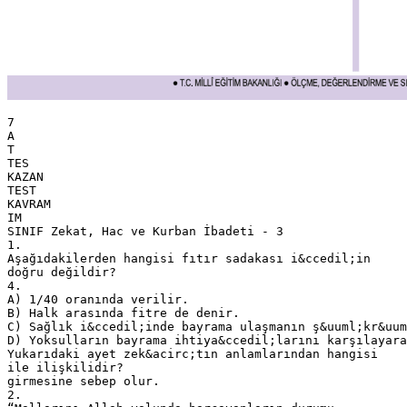
7
A
T
TES
KAZAN
TEST
KAVRAM
IM
SINIF Zekat, Hac ve Kurban İbadeti - 3
1.
Aşağıdakilerden hangisi fıtır sadakası i&ccedil;in
doğru değildir?
4.
A) 1/40 oranında verilir.
B) Halk arasında fitre de denir.
C) Sağlık i&ccedil;inde bayrama ulaşmanın ş&uuml;kr&uum
D) Yoksulların bayrama ihtiya&ccedil;larını karşılayara
Yukarıdaki ayet zek&acirc;tın anlamlarından hangisi
ile ilişkilidir?
girmesine sebep olur.
2.