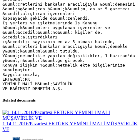
&uuml;cretlerini bankalar aracılığıyla &ouml;demesini
&ouml;ng&ouml;ren h&uuml;k&uuml;m, en az 5 gazeteci
&ccedil;alıştıran işverenleri
kapsayacak şekilde d&uuml;zenlendi.
İş yerleri ve işletmelerinde İş Kanunu
h&uuml;k&uuml;mleri uygulanan işverenler ve
&uuml;&ccedil;&uuml;nc&uuml; kişiler de,
&ccedil;alıştırdıkları
iş&ccedil;i sayısının en az 5 olması halinde,
&uuml;cretleri bankalar aracılığıyla &ouml;demekle
y&uuml;k&uuml;ml&uuml; tutuldu.
Y&ouml;netmelikte yapılan değişiklikler, 1 Haziran'da
y&uuml;r&uuml;rl&uuml;ğe girecek.
Konuya ilişkin Y&ouml;netmelik ekte bilgilerinize
sunulmuştur.
Saygılarımızla,
ERT&Uuml;RK
YEMİNLİ MALİ M&Uuml;ŞAVİRLİK
Related documents
1 14.11.2016/Pazartesi ERTÜRK YEMİNLİ MALİ MÜŞAVİRLİK
VE