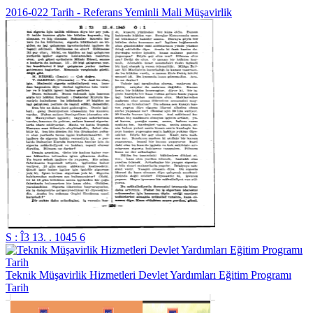
2016-022 Tarih - Referans Yeminli Mali Müşavirlik
S : Î3 13. . 1045 6
Teknik Müşavirlik Hizmetleri Devlet Yardımları Eğitim Programı
Tarih