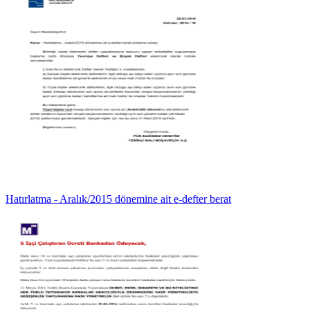
Hatırlatma - Aralık/2015 dönemine ait e-defter berat