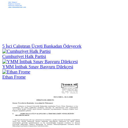
5 İşçi Çalıştıran Ücreti Bankadan Ödeyecek
Cumhuriyet Halk Partisi
YMM İntibak Sınav Başvuru Dilekçesi
Ethan Frome