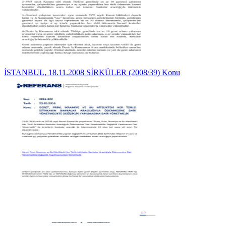
İSTANBUL, 18.11.2008 SİRKÜLER (2008/39) Konu