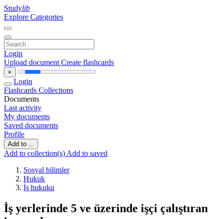
Study
lib
Explore Categories
Login
Upload document
Create flashcards
×
Login
Flashcards
Collections
Documents
Last activity
My documents
Saved documents
Profile
Add to ...
Add to collection(s)
Add to saved
Sosyal bilimler
Hukuk
İş hukuku
İş yerlerinde 5 ve üzerinde işçi çalıştıran