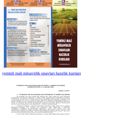
yeminli mali müşavirlik sınavları hazırlık kursları