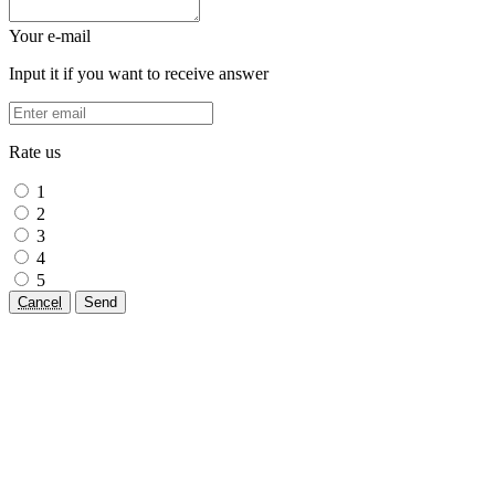
Your e-mail
Input it if you want to receive answer
Rate us
1
2
3
4
5
Cancel
Send