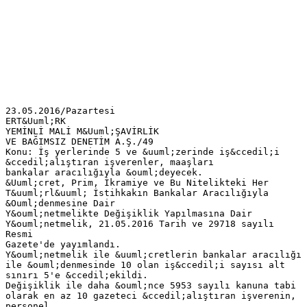
23.05.2016/Pazartesi
ERT&Uuml;RK
YEMİNLİ MALİ M&Uuml;ŞAVİRLİK
VE BAĞIMSIZ DENETİM A.Ş./49
Konu: İş yerlerinde 5 ve &uuml;zerinde iş&ccedil;i
&ccedil;alıştıran işverenler, maaşları
bankalar aracılığıyla &ouml;deyecek.
&Uuml;cret, Prim, İkramiye ve Bu Nitelikteki Her
T&uuml;rl&uuml; İstihkakın Bankalar Aracılığıyla
&Ouml;denmesine Dair
Y&ouml;netmelikte Değişiklik Yapılmasına Dair
Y&ouml;netmelik, 21.05.2016 Tarih ve 29718 sayılı
Resmi
Gazete'de yayımlandı.
Y&ouml;netmelik ile &uuml;cretlerin bankalar aracılığı
ile &ouml;denmesinde 10 olan iş&ccedil;i sayısı alt
sınırı 5'e &ccedil;ekildi.
Değişiklik ile daha &ouml;nce 5953 sayılı kanuna tabi
olarak en az 10 gazeteci &ccedil;alıştıran işverenin,
personel