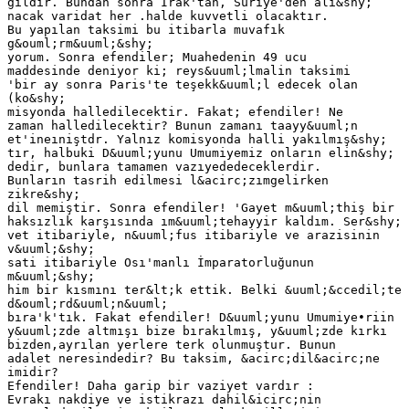
ğildir. Bundan sonra Irak'tan, Suriye'den alı&shy;
nacak varidat her .halde kuvvetli olacaktır.
Bu yapılan taksimi bu itibarla muvafık
g&ouml;rm&uuml;&shy;
yorum. Sonra efendiler; Muahedenin 49 ucu
maddesinde deniyor ki; reys&uuml;lmalin taksimi
'bir ay sonra Paris'te teşekk&uuml;l edecek olan
(ko&shy;
misyonda halledilecektir. Fakat; efendiler! Ne
zaman halledilecektir? Bunun zamanı taayy&uuml;n
et'ineıniştdr. Yalnız komisyonda halli yakılmış&shy;
tır, halbuki D&uuml;yunu Umumiyemiz onların elin&shy;
dedir, bunlara tamamen vazıyededeceklerdir.
Bunların tasrih edilmesi l&acirc;zımgelirken
zikre&shy;
dil memiştir. Sonra efendiler! 'Gayet m&uuml;thiş bir
haksızlık karşısında ım&uuml;tehayyir kaldım. Ser&shy;
vet itibariyle, n&uuml;fus itibariyle ve arazisinin
v&uuml;&shy;
sati itibariyle Osı'manlı İmparatorluğunun
m&uuml;&shy;
him bir kısmını ter&lt;k ettik. Belki &uuml;&ccedil;te
d&ouml;rd&uuml;n&uuml;
bıra'k'tık. Fakat efendiler! D&uuml;yunu Umumiye•riin
y&uuml;zde altmışı bize bırakılmış, y&uuml;zde kırkı
bizden,ayrılan yerlere terk olunmuştur. Bunun
adalet neresindedir? Bu taksim, &acirc;dil&acirc;ne
imidir?
Efendiler! Daha garip bir vaziyet vardır :
Evrakı nakdiye ve istikrazı dahil&icirc;nin