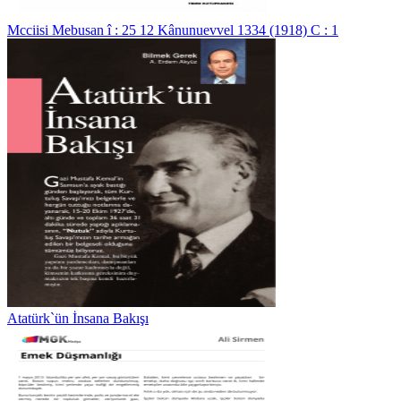
Mcciisi Mebusan î : 25 12 Kânunuevvel 1334 (1918) C : 1
Atatürk`ün İnsana Bakışı