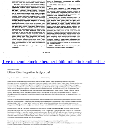
1 ve temenni etmekle beraber bütün milletin kendi leri ile