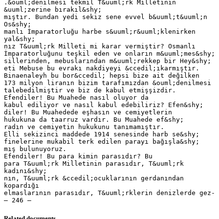
.&ouml;denilmesi tekmil T&uuml;rk Milletinin
&uuml;zerine bırakıl&shy;
mıştır. Bundan yedi sekiz sene evvel b&uuml;t&uuml;n
Os&shy;
manlı İmparatorluğu harbe s&uuml;r&uuml;klenirken
yal&shy;
nız T&uuml;rk Milleti mi karar vermiştir? Osmanlı
İmparatorluğunu teşkil eden ve onların m&uuml;mes&shy;
sillerinden, mebuslarından m&uuml;rekkep bir Hey&shy;
eti Mebuse bu evrakı nakdiyeyi &ccedil;ıkarmıştır.
Binaenaleyh bu bor&ccedil; hepsi bize ait değilken
173 milyon liranın bizim tarafımızdan &ouml;denilmesi
talebedilmiştir ve biz de kabul etmişşizdir.
Efendiler! Bu Muahede nasıl oluyor da
kabul ediliyor ve nasıl kabul edebiliriz? Efen&shy;
diler! Bu Muahedede eşhasın ve cemiyetlerin
hukukuna da taarruz vardır. Bu Muahede ef&shy;
radın ve cemiyetin hukukunu tanımamıştır.
Elli sekizinci maddede 1914 senesinde harb se&shy;
finelerine mukabil terk edilen parayı bağışla&shy;
mış bulunuyoruz.
Efendiler! Bu para kimin parasıdır? Bu
para T&uuml;rk Milletinin parasıdır, T&uuml;rk
kadını&shy;
nın, T&uuml;rk &ccedil;ocuklarının gerdanından
kopardığı
elmaslarının parasıdır, T&uuml;rklerin denizlerde gez-
Related documents