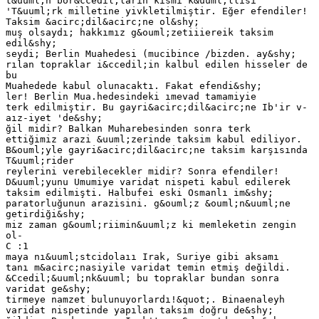
t&uuml;n bor&ccedil;ların kısmi k&uuml;llisi
'T&uuml;rk milletine yivkletilmiştir. Eğer efendiler!
Taksim &acirc;dil&acirc;ne ol&shy;
muş olsaydı; hakkımız g&ouml;zetiiiereik taksim
edil&shy;
seydi; Berlin Muahedesi (mucibince /bizden. ay&shy;
rılan topraklar i&ccedil;in kalbul edilen hisseler de
bu
Muahedede kabul olunacaktı. Fakat efendi&shy;
ler! Berlin Mua.hedesindeki ımevad tamamiyie
terk edilmiştir. Bu gayri&acirc;dil&acirc;ne Ib'ir v-
aız-iyet 'de&shy;
ğil midir? Balkan Muharebesinden sonra terk
ettiğimiz arazi &uuml;zerinde taksim kabul ediliyor.
B&ouml;yle gayri&acirc;dil&acirc;ne taksim karşısında
T&uuml;rider
reylerini verebilecekler midir? Sonra efendiler!
D&uuml;yunu Umumiye varidat nispeti kabul edilerek
taksim edilmişti. Halbufei eski Osmanlı im&shy;
paratorluğunun arazisini. g&ouml;z &ouml;n&uuml;ne
getirdiği&shy;
miz zaman g&ouml;riimin&uuml;z ki memleketin zengin
ol-
C :1
maya nı&uuml;stcidolaıı Irak, Suriye gibi aksamı
tanı m&acirc;nasiyile varidat temin etmiş değildi.
&Ccedil;&uuml;nk&uuml; bu topraklar bundan sonra
varidat ge&shy;
tirmeye namzet bulunuyorlardı!&quot;. Binaenaleyh
varidat nispetinde yapılan taksim doğru de&shy;