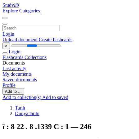
Study
lib
Explore Categories
Login
Upload document
Create flashcards
×
Login
Flashcards
Collections
Documents
Last activity
My documents
Saved documents
Profile
Add to ...
Add to collection(s)
Add to saved
Tarih
Dünya tarihi
î : 8 22 . 8 .1339 C : 1 — 246