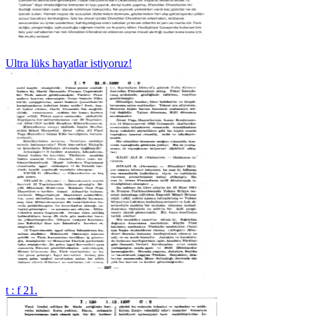
Ultra lüks hayatlar istiyoruz!
t : f 21.