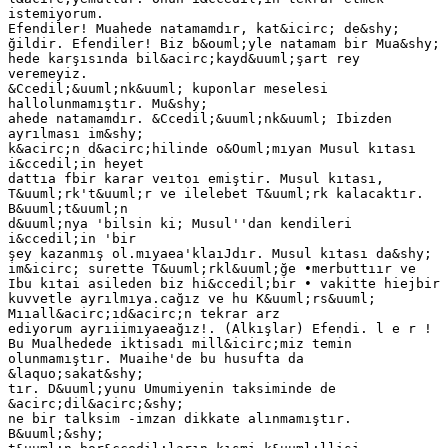
istemiyorum.
Efendiler! Muahede natamamdır, kat&icirc; de&shy;
ğildir. Efendiler! Biz b&ouml;yle natamam bir Mua&shy;
hede karşısında bil&acirc;kayd&uuml;şart rey
veremeyiz.
&Ccedil;&uuml;nk&uuml; kuponlar meselesi
hallolunmamıştır. Mu&shy;
ahede natamamdır. &Ccedil;&uuml;nk&uuml; Ibizden
ayrılması im&shy;
k&acirc;n d&acirc;hilinde o&Ouml;mıyan Musul kıtası
i&ccedil;in heyet
dattıa fbir karar veıtoı emiştir. Musul kıtası,
T&uuml;rk't&uuml;r ve ilelebet T&uuml;rk kalacaktır.
B&uuml;t&uuml;n
d&uuml;nya 'bilsin ki; Musul''dan kendileri
i&ccedil;in 'bir
şey kazanmış ol.mıyaea'klaıJdır. Musul kıtası da&shy;
im&icirc; surette T&uuml;rkl&uuml;ğe •merbuttıır ve
Ibu kıtai asileden biz hi&ccedil;bir • vakitte hiejbir
kuvvetle ayrılmıya.cağız ve hu K&uuml;rs&uuml;
Mııall&acirc;ıd&acirc;n tekrar arz
ediyorum ayrıiimıyaeağız!. (Alkışlar) Efendi. l e r !
Bu Mualhedede iktisadı mill&icirc;miz temin
olunmamıştır. Muaihe'de bu husufta da
&laquo;sakat&shy;
tır. D&uuml;yunu Umumiyenin taksiminde de
&acirc;dil&acirc;&shy;
ne bir talksim -imzan dikkate alınmamıştır.
B&uuml;&shy;