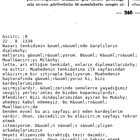
&icirc; :8
22 . 8 .1339
Nazarı tenkidimin &ouml;n&uuml;nde Garplıların
diplo&shy;
matlarını g&ouml;r&uuml;yorum. B&uuml; K&uuml;rs&uuml;
Muall&acirc;yı Mil&shy;
lette, arz ettiğim tenkidat, onların diplomatları&shy;
na aittir. Muahedenin tenkidatına ilk sayfasından
el&icirc;m bir ıztırapla başlıyorum. Muahedenin
baştarafında g&ouml;r&uuml;yoruz ki, bizi
kardeşlerimizden
ayırmışlardır. &Uuml;zerinde senelerce yaşadığımız
sevgili yerlei'imlei de bizden koparmışlardır.
Bfendiler! Bizi dindaşlarımızdan ayıran bu Mu&shy;
ahedeyi kabul edemeyiz. Bu K&uuml;rs&uuml;
Muall&acirc;da
benden evvel bu acı sayfayı arz eden kardeşlerim
vardır. Onun, i&ccedil;in bu el&icirc;m sayfayı tekrar
etmek
istemiyorum. D&uuml;n s&ouml;z s&ouml;yliyen
arkadaşlarımızın
Heyeti Aliyenizde bıraktığı tesir daimdir,
l&acirc;yemuttur. Onun i&ccedil;in tekrar etmek