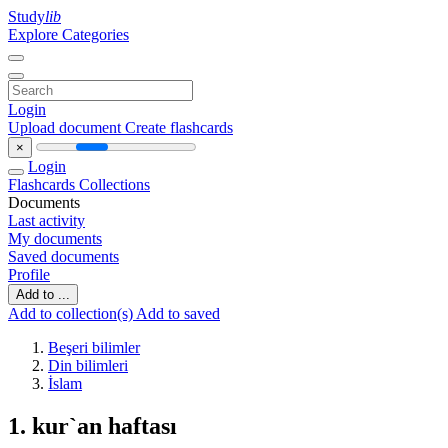
Study
lib
Explore Categories
Login
Upload document
Create flashcards
×
Login
Flashcards
Collections
Documents
Last activity
My documents
Saved documents
Profile
Add to ...
Add to collection(s)
Add to saved
Beşeri bilimler
Din bilimleri
İslam
1. kur`an haftası