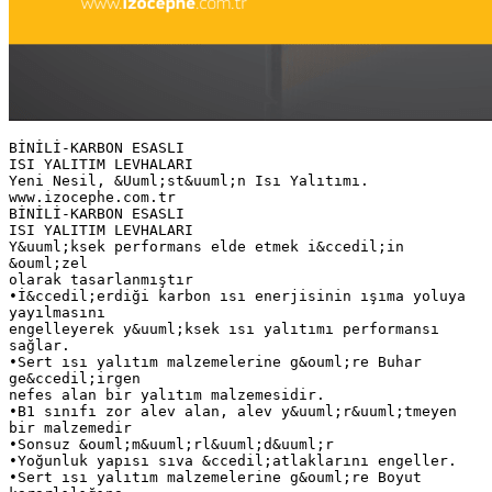
BİNİLİ-KARBON ESASLI
ISI YALITIM LEVHALARI
Yeni Nesil, &Uuml;st&uuml;n Isı Yalıtımı.
www.izocephe.com.tr
BİNİLİ-KARBON ESASLI
ISI YALITIM LEVHALARI
Y&uuml;ksek performans elde etmek i&ccedil;in
&ouml;zel
olarak tasarlanmıştır
•İ&ccedil;erdiği karbon ısı enerjisinin ışıma yoluya
yayılmasını
engelleyerek y&uuml;ksek ısı yalıtımı performansı
sağlar.
•Sert ısı yalıtım malzemelerine g&ouml;re Buhar
ge&ccedil;irgen
nefes alan bir yalıtım malzemesidir.
•B1 sınıfı zor alev alan, alev y&uuml;r&uuml;tmeyen
bir malzemedir
•Sonsuz &ouml;m&uuml;rl&uuml;d&uuml;r
•Yoğunluk yapısı sıva &ccedil;atlaklarını engeller.
•Sert ısı yalıtım malzemelerine g&ouml;re Boyut