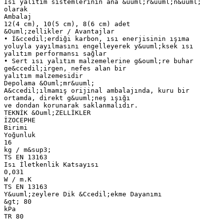
Isı yalıtım sistemlerinin ana &uuml;r&uuml;n&uuml;
olarak
Ambalaj
12(4 cm), 10(5 cm), 8(6 cm) adet
&Ouml;zellikler / Avantajlar
• İ&ccedil;erdiği karbon, ısı enerjisinin ışıma
yoluyla yayılmasını engelleyerek y&uuml;ksek ısı
yalıtım performansı sağlar
• Sert ısı yalıtım malzemelerine g&ouml;re buhar
ge&ccedil;irgen, nefes alan bir
yalıtım malzemesidir
Depolama &Ouml;mr&uuml;
A&ccedil;ılmamış orijinal ambalajında, kuru bir
ortamda, direkt g&uuml;neş ışığı
ve dondan korunarak saklanmalıdır.
TEKNİK &Ouml;ZELLİKLER
İZOCEPHE
Birimi
Yoğunluk
16
kg / m&sup3;
TS EN 13163
Isı İletkenlik Katsayısı
0,031
W / m.K
TS EN 13163
Y&uuml;zeylere Dik &Ccedil;ekme Dayanımı
&gt; 80
kPa
TR 80