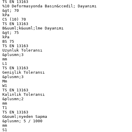
TS EN 13163
%10 Deformasyonda Basın&ccedil; Dayanımı
&gt; 70
kPa
CS (10) 70
TS EN 13163
B&uuml;k&uuml;lme Dayanımı
&gt; 75
kPa
BS 75
TS EN 13163
Uzunluk Toleransı
&plusmn;3
mm
L1
TS EN 13163
Genişlik Toleransı
&plusmn;3
Mm
W1
TS EN 13163
Kalınlık Toleransı
&plusmn;2
mm
T1
TS EN 13163
G&ouml;nyeden Sapma
&plusmn; 5 / 1000
mm
S1