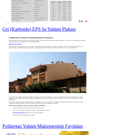
Gri (Karbonlu) EPS Isı Yalıtım Plakası
Poliüretan Yalıtım Malzemesinin Faydaları