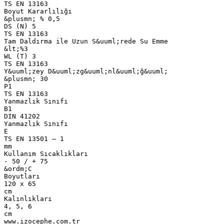
TS EN 13163
Boyut Kararlılığı
&plusmn; % 0,5
DS (N) 5
TS EN 13163
Tam Daldırma ile Uzun S&uuml;rede Su Emme
&lt;%3
WL (T) 3
TS EN 13163
Y&uuml;zey D&uuml;zg&uuml;nl&uuml;ğ&uuml;
&plusmn; 30
P1
TS EN 13163
Yanmazlık Sınıfı
B1
DIN 41202
Yanmazlık Sınıfı
E
TS EN 13501 – 1
mm
Kullanım Sıcaklıkları
- 50 / + 75
&ordm;C
Boyutları
120 x 65
cm
Kalınlıkları
4, 5, 6
cm
www.izocephe.com.tr