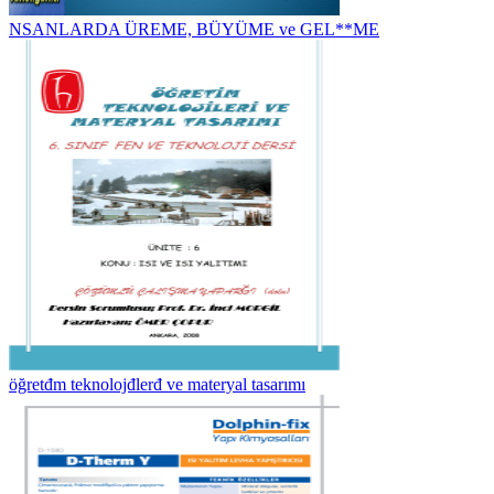
NSANLARDA ÜREME, BÜYÜME ve GEL**ME
öğretđm teknolojđlerđ ve materyal tasarımı