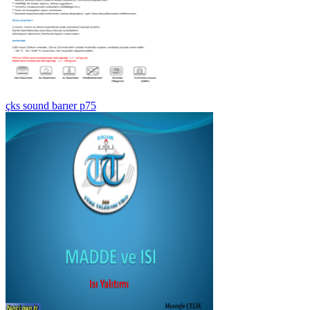
çks sound barıer p75