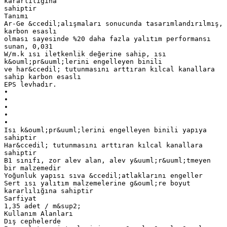
kararlılığına
sahiptir
Tanımı
Ar-Ge &ccedil;alışmaları sonucunda tasarımlandırılmış,
karbon esaslı
olması sayesinde %20 daha fazla yalıtım performansı
sunan, 0,031
W/m.k ısı iletkenlik değerine sahip, ısı
k&ouml;pr&uuml;lerini engelleyen binili
ve har&ccedil; tutunmasını arttıran kılcal kanallara
sahip karbon esaslı
EPS levhadır.
•
•
•
•
•
Isı k&ouml;pr&uuml;lerini engelleyen binili yapıya
sahiptir
Har&ccedil; tutunmasını arttıran kılcal kanallara
sahiptir
B1 sınıfı, zor alev alan, alev y&uuml;r&uuml;tmeyen
bir malzemedir
Yoğunluk yapısı sıva &ccedil;atlaklarını engeller
Sert ısı yalıtım malzemelerine g&ouml;re boyut
kararlılığına sahiptir
Sarfiyat
1,35 adet / m&sup2;
Kullanım Alanları
Dış cephelerde