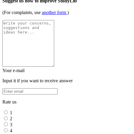
Suggest us how to improve StudyLib
(For complaints, use
another form
)
Your e-mail
Input it if you want to receive answer
Rate us
1
2
3
4