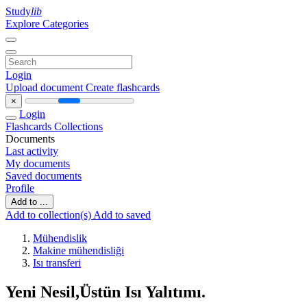
Study
lib
Explore Categories
Login
Upload document
Create flashcards
×
Login
Flashcards
Collections
Documents
Last activity
My documents
Saved documents
Profile
Add to ...
Add to collection(s)
Add to saved
Mühendislik
Makine mühendisliği
Isı transferi
Yeni Nesil,Üstün Isı Yalıtımı.