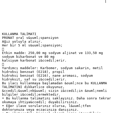
KULLANMA TALİMATI
PRONAT oral s&uuml;spansiyon
Ağız yoluyla alınır.
Her bir 5 ml s&uuml;spansiyon;

Etkin madde: 250,00 mg sodyum aljinat ve 133,50 mg
sodyum bikarbonat ve 80 mg
kalsiyum karbonat i&ccedil;erir.

Yardımcı maddeler: Karbomer, sodyum sakarin, metil
hidroksi benzoat (E218), propil
hidroksi benzoat (E216), nane aroması, sodyum
hidroksit, saf su i&ccedil;erir.
Bu ilacı kullanmaya başlamadan &ouml;nce bu KULLANMA
TALİMATINI dikkatlice okuyunuz,
&ccedil;&uuml;nk&uuml; sizin i&ccedil;in &ouml;nemli
bilgiler i&ccedil;ermektedir.
• Bu kullanma talimatını saklayınız. Daha sonra tekrar
okumaya ihtiya&ccedil; duyabilirsiniz.
• Eğer ilave sorularınız olursa, l&uuml;tfen
doktorunuza veya eczacınıza danışınız.