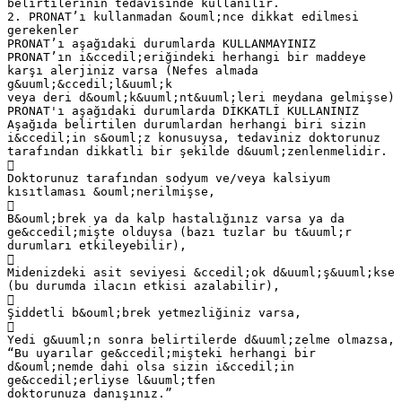
belirtilerinin tedavisinde kullanılır.
2. PRONAT’ı kullanmadan &ouml;nce dikkat edilmesi
gerekenler
PRONAT’ı aşağıdaki durumlarda KULLANMAYINIZ
PRONAT’ın i&ccedil;eriğindeki herhangi bir maddeye
karşı alerjiniz varsa (Nefes almada
g&uuml;&ccedil;l&uuml;k
veya deri d&ouml;k&uuml;nt&uuml;leri meydana gelmişse)
PRONAT'ı aşağıdaki durumlarda DİKKATLİ KULLANINIZ
Aşağıda belirtilen durumlardan herhangi biri sizin
i&ccedil;in s&ouml;z konusuysa, tedaviniz doktorunuz
tarafından dikkatli bir şekilde d&uuml;zenlenmelidir.

Doktorunuz tarafından sodyum ve/veya kalsiyum
kısıtlaması &ouml;nerilmişse,

B&ouml;brek ya da kalp hastalığınız varsa ya da
ge&ccedil;mişte olduysa (bazı tuzlar bu t&uuml;r
durumları etkileyebilir),

Midenizdeki asit seviyesi &ccedil;ok d&uuml;ş&uuml;kse
(bu durumda ilacın etkisi azalabilir),

Şiddetli b&ouml;brek yetmezliğiniz varsa,

Yedi g&uuml;n sonra belirtilerde d&uuml;zelme olmazsa,
“Bu uyarılar ge&ccedil;mişteki herhangi bir
d&ouml;nemde dahi olsa sizin i&ccedil;in
ge&ccedil;erliyse l&uuml;tfen
doktorunuza danışınız.”