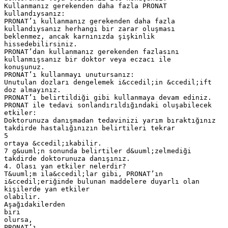
Kullanmanız gerekenden daha fazla PRONAT
kullandıysanız:
PRONAT’ı kullanmanız gerekenden daha fazla
kullandıysanız herhangi bir zarar oluşması
beklenmez, ancak karnınızda şişkinlik
hissedebilirsiniz.
PRONAT’dan kullanmanız gerekenden fazlasını
kullanmışsanız bir doktor veya eczacı ile
konuşunuz.
PRONAT’ı kullanmayı unutursanız:
Unutulan dozları dengelemek i&ccedil;in &ccedil;ift
doz almayınız.
PRONAT’ı belirtildiği gibi kullanmaya devam ediniz.
PRONAT ile tedavi sonlandırıldığındaki oluşabilecek
etkiler:
Doktorunuza danışmadan tedavinizi yarım bıraktığınız
takdirde hastalığınızın belirtileri tekrar
5
ortaya &ccedil;ıkabilir.
7 g&uuml;n sonunda belirtiler d&uuml;zelmediği
takdirde doktorunuza danışınız.
4. Olası yan etkiler nelerdir?
T&uuml;m ila&ccedil;lar gibi, PRONAT’ın
i&ccedil;eriğinde bulunan maddelere duyarlı olan
kişilerde yan etkiler
olabilir.
Aşağıdakilerden
biri
olursa,
PRONAT’ı