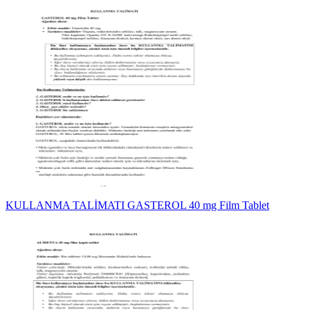
KULLANMA TALİMATI GASTEROL 40 mg Film Tablet