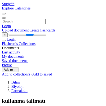
Study
lib
Explore Categories
Login
Upload document
Create flashcards
×
Login
Flashcards
Collections
Documents
Last activity
My documents
Saved documents
Profile
Add to ...
Add to collection(s)
Add to saved
Bilim
Biyoloji
Farmakoloji
kullanma talimatı