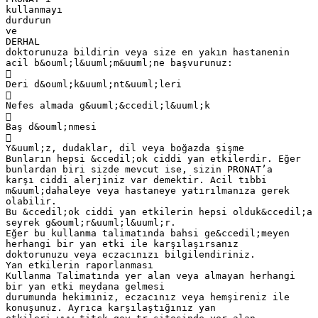
kullanmayı
durdurun
ve
DERHAL
doktorunuza bildirin veya size en yakın hastanenin
acil b&ouml;l&uuml;m&uuml;ne başvurunuz:

Deri d&ouml;k&uuml;nt&uuml;leri

Nefes almada g&uuml;&ccedil;l&uuml;k

Baş d&ouml;nmesi

Y&uuml;z, dudaklar, dil veya boğazda şişme
Bunların hepsi &ccedil;ok ciddi yan etkilerdir. Eğer
bunlardan biri sizde mevcut ise, sizin PRONAT’a
karşı ciddi alerjiniz var demektir. Acil tıbbi
m&uuml;dahaleye veya hastaneye yatırılmanıza gerek
olabilir.
Bu &ccedil;ok ciddi yan etkilerin hepsi olduk&ccedil;a
seyrek g&ouml;r&uuml;l&uuml;r.
Eğer bu kullanma talimatında bahsi ge&ccedil;meyen
herhangi bir yan etki ile karşılaşırsanız
doktorunuzu veya eczacınızı bilgilendiriniz.
Yan etkilerin raporlanması
Kullanma Talimatında yer alan veya almayan herhangi
bir yan etki meydana gelmesi
durumunda hekiminiz, eczacınız veya hemşireniz ile
konuşunuz. Ayrıca karşılaştığınız yan