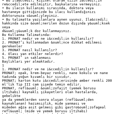
• Bu ila&ccedil; kişisel olarak sizin i&ccedil;in
re&ccedil;ete edilmiştir, başkalarına vermeyiniz.
• Bu ilacın kullanımı sırasında, doktora veya
hastaneye gittiğinizde bu ilacı kullandığınızı
doktorunuza s&ouml;yleyiniz.
• Bu talimatta yazılanlara aynen uyunuz. İla&ccedil;
hakkında size &ouml;nerilen dozun dışında y&uuml;ksek
veya
d&uuml;ş&uuml;k doz kullanmayınız.
Bu Kullanma Talimatında:
1. PRONAT nedir ve ne i&ccedil;in kullanılır?
2. PRONAT’ı kullanmadan &ouml;nce dikkat edilmesi
gerekenler
3. PRONAT nasıl kullanılır?
4. Olası yan etkiler nelerdir?
5. PRONAT’ ın saklanması
Başlıkları yer almaktadır.
1
1. PRONAT nedir ve ne i&ccedil;in kullanılır?
PRONAT; opak, krem-beyaz renkli, nane kokulu ve nane
tadında yoğun kıvamlı bir sıvıdır.
PRONAT; karton kutu i&ccedil;erisinde amber renkli 200
ml’lik Tip III cam şişede temin edilir.
PRONAT, refl&uuml; &ouml;zofajit (yemek borusu
iltihabı) kaynaklı şikayetleri olan hastalarda,
gebelikte
ya da yemeklerden sonra oluşan (refl&uuml;den
kaynaklanan) hazımsızlık, mide yanması ve
mideden ağza asit gelmesi gibi gastro&ouml;zofageal
refl&uuml; (mide ve yemek borusu iltihabı)