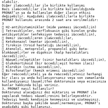
olabilir.
Diğer ila&ccedil;lar ile birlikte kullanımı
Bazı ila&ccedil;lar ile birlikte kullanıldığında
PRONAT’ın ya da kullanılan diğer ilacın etkisi
değişebilir. Aşağıdaki ila&ccedil;larla birlikte
PRONAT kullanımı arasında 2 saat ara verilmelidir:
3
 H2-antihistaminikler (mide yanması i&ccedil;in)
 Tetrasiklinler, norfloksasin gibi kinolon grubu
antibiyotikler (enfeksiyon tedavisi i&ccedil;in),
 Demir i&ccedil;eren ila&ccedil;lar,
 Ketokonazol (mantar i&ccedil;in),
 Tiroksin (troid hastalığı i&ccedil;in),
 Atenolol, metoprolol, propanolol gibi beta-
blok&ouml;rler ve digoksin (kalp hastalıkları
i&ccedil;in),
 N&ouml;roleptikler (sinir hastalıkları i&ccedil;in),
 Glukokortikoid (bir &ccedil;eşit hormon ilacı)
 Klorokin (sıtma i&ccedil;in),
 Bifosfonatlar (kemik erimesi i&ccedil;in)
Eğer re&ccedil;eteli ya da re&ccedil;etesiz herhangi
bir ilacı şu anda kullanıyorsanız veya son zamanlarda
kullandıysanız l&uuml;tfen doktorunuza veya eczacınıza
bunlar hakkında bilgi veriniz.
3. PRONAT nasıl kullanılır?
Doktorunuz alacağınız doz miktarını ve PRONAT ile
yapılacak tedavi s&uuml;resini belirleyecektir.
Tedaviyi kendi kendinize kesmeyiniz ve uzatmayınız.
Doktorunuz başka şekilde &ouml;nermemişse, PRONAT’ı
aşağıdaki gibi kullanınız.