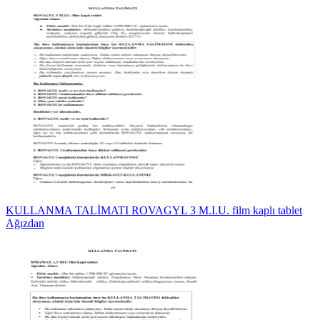
KULLANMA TALİMATI ROVAGYL 3 M.I.U. film kaplı tablet
Ağızdan