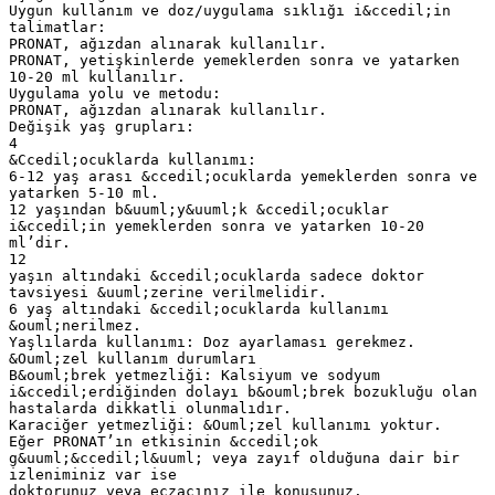
Uygun kullanım ve doz/uygulama sıklığı i&ccedil;in
talimatlar:
PRONAT, ağızdan alınarak kullanılır.
PRONAT, yetişkinlerde yemeklerden sonra ve yatarken
10-20 ml kullanılır.
Uygulama yolu ve metodu:
PRONAT, ağızdan alınarak kullanılır.
Değişik yaş grupları:
4
&Ccedil;ocuklarda kullanımı:
6-12 yaş arası &ccedil;ocuklarda yemeklerden sonra ve
yatarken 5-10 ml.
12 yaşından b&uuml;y&uuml;k &ccedil;ocuklar
i&ccedil;in yemeklerden sonra ve yatarken 10-20
ml’dir.
12
yaşın altındaki &ccedil;ocuklarda sadece doktor
tavsiyesi &uuml;zerine verilmelidir.
6 yaş altındaki &ccedil;ocuklarda kullanımı
&ouml;nerilmez.
Yaşlılarda kullanımı: Doz ayarlaması gerekmez.
&Ouml;zel kullanım durumları
B&ouml;brek yetmezliği: Kalsiyum ve sodyum
i&ccedil;erdiğinden dolayı b&ouml;brek bozukluğu olan
hastalarda dikkatli olunmalıdır.
Karaciğer yetmezliği: &Ouml;zel kullanımı yoktur.
Eğer PRONAT’ın etkisinin &ccedil;ok
g&uuml;&ccedil;l&uuml; veya zayıf olduğuna dair bir
izleniminiz var ise
doktorunuz veya eczacınız ile konuşunuz.