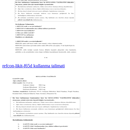
refcon-likit-f65d kullanma talimati