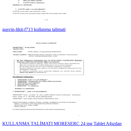
gasvin-likit-f713 kullanma talimati
KULLANMA TALİMATI MORESERC 24 mg Tablet Ağızdan