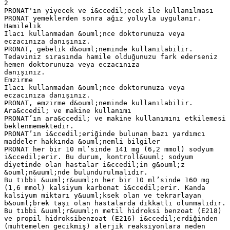
2
PRONAT'ın yiyecek ve i&ccedil;ecek ile kullanılması
PRONAT yemeklerden sonra ağız yoluyla uygulanır.
Hamilelik
İlacı kullanmadan &ouml;nce doktorunuza veya
eczacınıza danışınız.
PRONAT, gebelik d&ouml;neminde kullanılabilir.
Tedaviniz sırasında hamile olduğunuzu fark ederseniz
hemen doktorunuza veya eczacınıza
danışınız.
Emzirme
İlacı kullanmadan &ouml;nce doktorunuza veya
eczacınıza danışınız.
PRONAT, emzirme d&ouml;neminde kullanılabilir.
Ara&ccedil; ve makine kullanımı
PRONAT’ın ara&ccedil; ve makine kullanımını etkilemesi
beklenmemektedir.
PRONAT’ın i&ccedil;eriğinde bulunan bazı yardımcı
maddeler hakkında &ouml;nemli bilgiler
PRONAT her bir 10 ml’sinde 141 mg (6,2 mmol) sodyum
i&ccedil;erir. Bu durum, kontroll&uuml; sodyum
diyetinde olan hastalar i&ccedil;in g&ouml;z
&ouml;n&uuml;nde bulundurulmalıdır.
Bu tıbbi &uuml;r&uuml;n her bir 10 ml’sinde 160 mg
(1,6 mmol) kalsiyum karbonat i&ccedil;erir. Kanda
kalsiyum miktarı y&uuml;ksek olan ve tekrarlayan
b&ouml;brek taşı olan hastalarda dikkatli olunmalıdır.
Bu tıbbi &uuml;r&uuml;n metil hidroksi benzoat (E218)
ve propil hidroksibenzoat (E216) i&ccedil;erdiğinden
(muhtemelen gecikmiş) alerjik reaksiyonlara neden