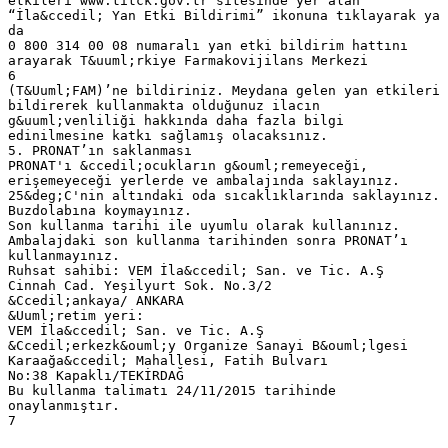
etkileri www.titck.gov.tr sitesinde yer alan
“İla&ccedil; Yan Etki Bildirimi” ikonuna tıklayarak ya
da
0 800 314 00 08 numaralı yan etki bildirim hattını
arayarak T&uuml;rkiye Farmakovijilans Merkezi
6
(T&Uuml;FAM)’ne bildiriniz. Meydana gelen yan etkileri
bildirerek kullanmakta olduğunuz ilacın
g&uuml;venliliği hakkında daha fazla bilgi
edinilmesine katkı sağlamış olacaksınız.
5. PRONAT’ın saklanması
PRONAT'ı &ccedil;ocukların g&ouml;remeyeceği,
erişemeyeceği yerlerde ve ambalajında saklayınız.
25&deg;C'nin altındaki oda sıcaklıklarında saklayınız.
Buzdolabına koymayınız.
Son kullanma tarihi ile uyumlu olarak kullanınız.
Ambalajdaki son kullanma tarihinden sonra PRONAT’ı
kullanmayınız.
Ruhsat sahibi: VEM İla&ccedil; San. ve Tic. A.Ş
Cinnah Cad. Yeşilyurt Sok. No.3/2
&Ccedil;ankaya/ ANKARA
&Uuml;retim yeri:
VEM İla&ccedil; San. ve Tic. A.Ş
&Ccedil;erkezk&ouml;y Organize Sanayi B&ouml;lgesi
Karaağa&ccedil; Mahallesi, Fatih Bulvarı
No:38 Kapaklı/TEKİRDAĞ
Bu kullanma talimatı 24/11/2015 tarihinde
onaylanmıştır.