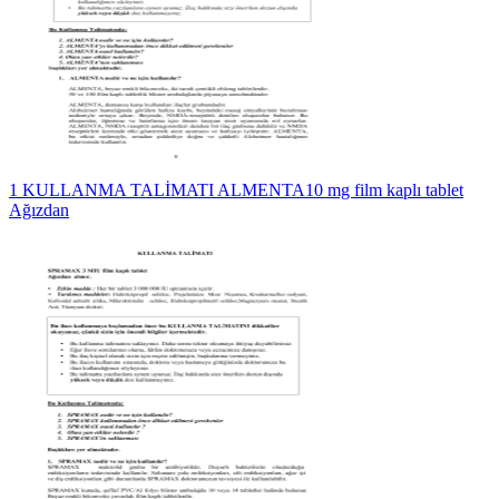
1 KULLANMA TALİMATI ALMENTA10 mg film kaplı tablet
Ağızdan