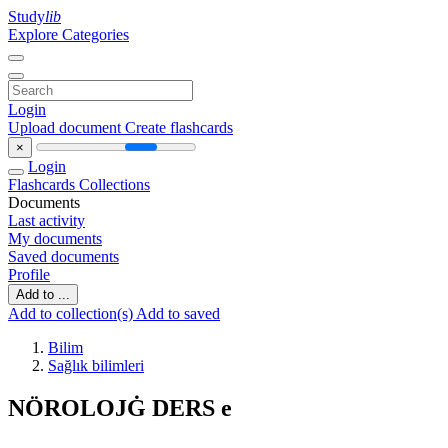
Study
lib
Explore Categories
Login
Upload document
Create flashcards
×
Login
Flashcards
Collections
Documents
Last activity
My documents
Saved documents
Profile
Add to ...
Add to collection(s)
Add to saved
Bilim
Sağlık bilimleri
NÖROLOJĠ DERS e