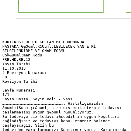
KORTİKOSTEREOİD KULLANIMI DURUMUNDA
HASTADA G&Ouml;R&Uuml;LEBİLECEK YAN ETKİ
BİLGİLENDİRME VE ONAM FORMU
Dok&uuml;man Kodu
FRB.HD.RB.12
Yayın Tarihi
11.10.2016
4 Revizyon Numarası
00
Revizyon Tarihi
---
Sayfa Numarası
1/1
Sayın Hasta, Sayın Veli / Vasi
……………………………………………………………………. Hastalığınızdan
&ouml;t&uuml;r&uuml; size sistemik steroid tedavisi
başlanmasını uygun g&ouml;r&uuml;yoruz.
Bu tedaviye siz tedavi i&ccedil;in uygun koşulları
sağladığınız ve tedaviyi kabul etmeniz halinde
başlayacağız. Sizin bu
tedaviden yararlanmanızı &ouml;neriyoruz. Kararınızdan