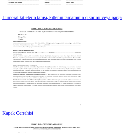
Tümöral kitlelerin tanısı, kitlenin tamamının çıkarımı veya parça
Kapak Cerrahisi