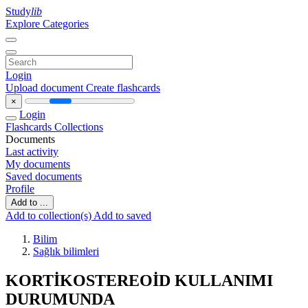
Study
lib
Explore Categories
Login
Upload document
Create flashcards
×
Login
Flashcards
Collections
Documents
Last activity
My documents
Saved documents
Profile
Add to ...
Add to collection(s)
Add to saved
Bilim
Sağlık bilimleri
KORTİKOSTEREOİD KULLANIMI
DURUMUNDA