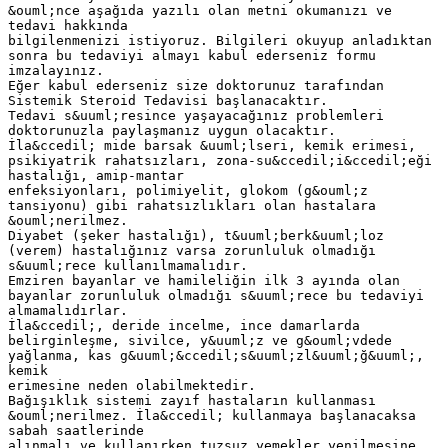
&ouml;nce aşağıda yazılı olan metni okumanızı ve
tedavi hakkında
bilgilenmenizi istiyoruz. Bilgileri okuyup anladıktan
sonra bu tedaviyi almayı kabul ederseniz formu
imzalayınız.
Eğer kabul ederseniz size doktorunuz tarafından
Sistemik Steroid Tedavisi başlanacaktır.
Tedavi s&uuml;resince yaşayacağınız problemleri
doktorunuzla paylaşmanız uygun olacaktır.
İla&ccedil; mide barsak &uuml;lseri, kemik erimesi,
psikiyatrik rahatsızları, zona-su&ccedil;i&ccedil;eği
hastalığı, amip-mantar
enfeksiyonları, polimiyelit, glokom (g&ouml;z
tansiyonu) gibi rahatsızlıkları olan hastalara
&ouml;nerilmez.
Diyabet (şeker hastalığı), t&uuml;berk&uuml;loz
(verem) hastalığınız varsa zorunluluk olmadığı
s&uuml;rece kullanılmamalıdır.
Emziren bayanlar ve hamileliğin ilk 3 ayında olan
bayanlar zorunluluk olmadığı s&uuml;rece bu tedaviyi
almamalıdırlar.
İla&ccedil;, deride incelme, ince damarlarda
belirginleşme, sivilce, y&uuml;z ve g&ouml;vdede
yağlanma, kas g&uuml;&ccedil;s&uuml;zl&uuml;ğ&uuml;,
kemik
erimesine neden olabilmektedir.
Bağışıklık sistemi zayıf hastaların kullanması
&ouml;nerilmez. İla&ccedil; kullanmaya başlanacaksa
sabah saatlerinde
alınmalı ve kullanırken tuzsuz yemekler yenilmesine