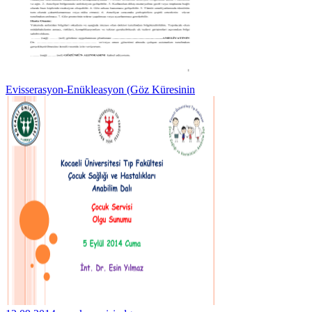
Evisserasyon-Enükleasyon (Göz Küresinin