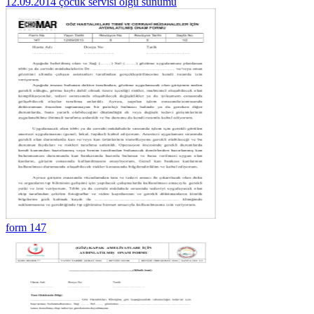
12.09.2014 çocuk servisi olgu sunumu
form 147