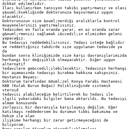
dikkat edilmelidir.
İlacı kullanırken tansiyon takibi yaptırmanız ve olası
y&uuml;ksekliğinde doktorunuza başvurmanız uygun
olacaktır.
Doktorunuzun size &ouml;nerdiği aralıklarla kontrol
muayenelerinizi yaptırmalısınız.
Tedaviden en fazla oranda yarar, en az oranda zarar
g&ouml;rmenizi sağlamak i&ccedil;in elimizden geleni
yapacağız.
Bu tedaviyi reddedebilirsiniz. Tedavi isteğe bağlıdır
ve reddettiğiniz takdirde size uygulanan tedavide ya
da
bundan sonra kliniğimizde size karşı davranışlarımızda
herhangi bir değişiklik olmayacaktır. Diğer uygun
alternatif
tedavilere ge&ccedil;ilebilecektir. Tedavinin herhangi
bir aşamasında tedaviyi bırakma hakkına sahipsiniz.
Hastanın Beyanı:
Doktorum tarafından &Ouml;zel Konya Farabi Hastanesi
KBB (Kulak Burun Boğaz) Polikliniğinde sistemik
steroid
tedavisi alabileceğim belirtilerek bu tedavi ile
ilgili yukarıdaki bilgiler bana aktarıldı. Bu tedaviyi
almam konusunda
zorlayıcı bir davranışla karşılaşmış değilim. Eğer
katılmayı reddedersem bu durumun tıbbi bakımıma ve
hekim ile olan
ilişkime herhangi bir zarar getirmeyeceğini de
biliyorum.
Bana yapılan t&uuml;m a&ccedil;ıklamaları