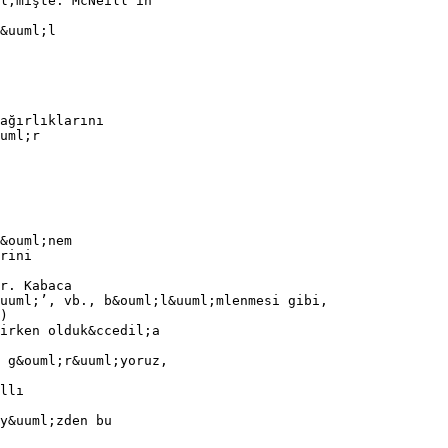
l;mişte. McNeill’in
&uuml;l
ağırlıklarını
uml;r
&ouml;nem
rini
r. Kabaca
uuml;’, vb., b&ouml;l&uuml;mlenmesi gibi,
)
irken olduk&ccedil;a
 g&ouml;r&uuml;yoruz,
llı
y&uuml;zden bu