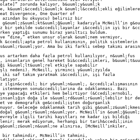
olate]” zorunda kalıyor, b&uuml;y&uuml;k
e, k&uuml;&ccedil;&uuml;k &ouml;l&ccedil;ekli eğilimlere
eat Divergence, One Quarter of
 azından bu okuyucu) belirsiz bir
 g&ouml;z&uuml;kt&uuml;ğ&uuml; kadarıyla McNeill’in g&ou
z bir şekilde su&ccedil;layanlar i&ccedil;in iyi bir &cc
erken yaptığı sunumu biraz yanıltıcı buldum.
ve “dine,” etken unsur olarak &ouml;nem vermiyor,
k &ccedil;apta petrol kullanımının, politik sistemlerin 
s&uuml;r&uuml;yor. Ama bu iki farklı sebep takımı arasın
us artarken daha fazla petrol kullanılıyor, n&uuml;fus
, insanların genel hareket bi&ccedil;imleri, b&uuml;t&uu
ği k&uuml;lt&uuml;rel etkiyle sapabilir
şlı nedeni). McNeill, yirminci y&uuml;zyılda
 iki saf takım yaratmak i&ccedil;in, işi fazla
latıyor.
z ilgin&ccedil; bir y&ouml;n&uuml;, &ccedil;alışmasının 
 istenmeyen sonu&ccedil;larına da odaklanması. Bazı
ye yapacağı etkileri hem belirtiyor (&Ccedil;ernobil,
insanlığın doğa ile s&uuml;rd&uuml;r&uuml;lebilir bir de
et ve demografik ge&ccedil;işten doğurganlık
nuyor. Geleceğe odaklanmak tarih gibi g&ouml;z&uuml;kmes
doğal g&ouml;r&uuml;n&uuml;yor. McNeill’in &ouml;ğ&uuml;
;evreyle ilgili tarihi kayıtları ne kadar iyi bildiği
lenir; merak ediyorum, herhangi bir tarih&ccedil;inin
g&ouml;z&ouml;n&uuml;ne alınırsa, [McNeill’inkiler,
 bir tahmindir, McNeill’in tahmini,