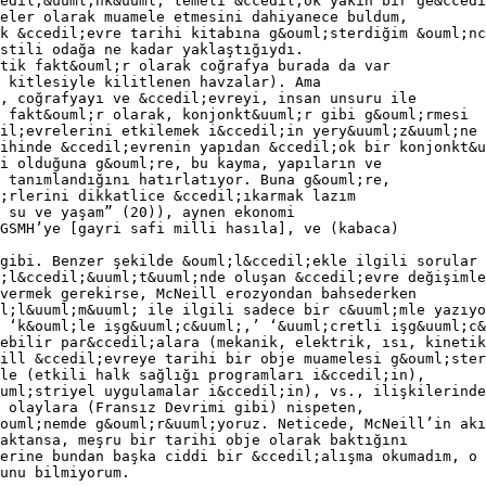
edil;&uuml;nk&uuml; temeli &ccedil;ok yakın bir ge&ccedi
eler olarak muamele etmesini dahiyanece buldum,
k &ccedil;evre tarihi kitabına g&ouml;sterdiğim &ouml;nc
stili odağa ne kadar yaklaştığıydı.
tik fakt&ouml;r olarak coğrafya burada da var
 kitlesiyle kilitlenen havzalar). Ama
, coğrafyayı ve &ccedil;evreyi, insan unsuru ile
 fakt&ouml;r olarak, konjonkt&uuml;r gibi g&ouml;rmesi
il;evrelerini etkilemek i&ccedil;in yery&uuml;z&uuml;ne 
ihinde &ccedil;evrenin yapıdan &ccedil;ok bir konjonkt&u
i olduğuna g&ouml;re, bu kayma, yapıların ve
 tanımlandığını hatırlatıyor. Buna g&ouml;re,
;rlerini dikkatlice &ccedil;ıkarmak lazım
, su ve yaşam” (20)), aynen ekonomi
GSMH’ye [gayri safi milli hasıla], ve (kabaca)
gibi. Benzer şekilde &ouml;l&ccedil;ekle ilgili sorular 
;l&ccedil;&uuml;t&uuml;nde oluşan &ccedil;evre değişimle
vermek gerekirse, McNeill erozyondan bahsederken
l;l&uuml;m&uuml; ile ilgili sadece bir c&uuml;mle yazıyo
 ‘k&ouml;le işg&uuml;c&uuml;,’ ‘&uuml;cretli işg&uuml;c&
ebilir par&ccedil;alara (mekanik, elektrik, ısı, kinetik
ill &ccedil;evreye tarihi bir obje muamelesi g&ouml;ster
le (etkili halk sağlığı programları i&ccedil;in),
uml;striyel uygulamalar i&ccedil;in), vs., ilişkilerinde
 olaylara (Fransız Devrimi gibi) nispeten,
ouml;nemde g&ouml;r&uuml;yoruz. Neticede, McNeill’in akı
aktansa, meşru bir tarihi obje olarak baktığını
erine bundan başka ciddi bir &ccedil;alışma okumadım, o 
unu bilmiyorum.