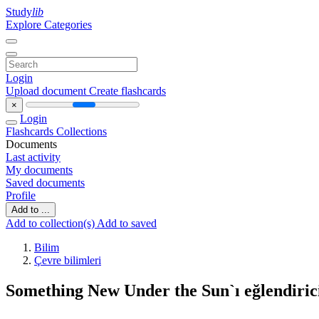
Study
lib
Explore Categories
Login
Upload document
Create flashcards
×
Login
Flashcards
Collections
Documents
Last activity
My documents
Saved documents
Profile
Add to ...
Add to collection(s)
Add to saved
Bilim
Çevre bilimleri
Something New Under the Sun`ı eğlendirici,