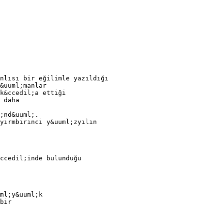
nlısı bir eğilimle yazıldığı
&uuml;manlar
k&ccedil;a ettiği
 daha
;nd&uuml;.
yirmbirinci y&uuml;zyılın
ccedil;inde bulunduğu
ml;y&uuml;k
bir