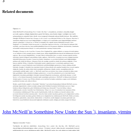
Related documents
John McNeill`in Something New Under the Sun `i, insanların, yirmin