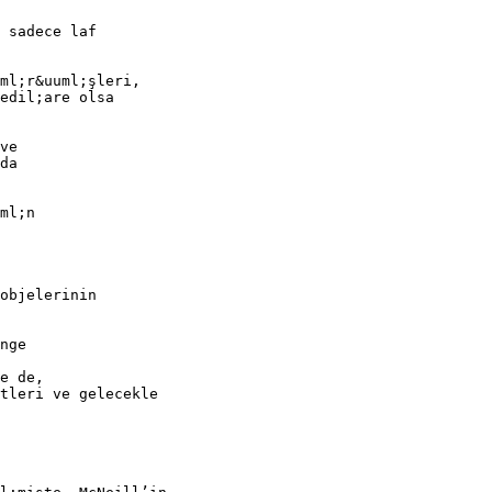
 sadece laf
ml;r&uuml;şleri,
edil;are olsa
ve
da
ml;n
objelerinin
nge
e de,
tleri ve gelecekle