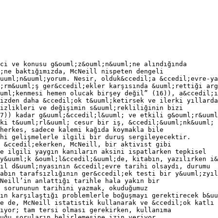
ci ve konusu g&ouml;z&ouml;n&uuml;ne alındığında
;ne baktığımızda, McNeill nispeten dengeli
uuml;n&uuml;yorum. Nesir, olduk&ccedil;a &ccedil;evre-ya
;rm&uuml;ş ger&ccedil;ekler karşısında &uuml;rettiği arg
uml;kenmesi hemen olucak birşey değil” (16)), a&ccedil;ı
izden daha &ccedil;ok t&uuml;ketirsek ve ilerki yıllarda
izlikleri ve değişimin s&uuml;rekliliğinin bizi
7)) kadar g&uuml;&ccedil;l&uuml; ve etkili g&ouml;r&uuml
ki t&uuml;rl&uuml; cesur bir iş, &ccedil;&uuml;nk&uuml; 
herkes, sadece kalemi kağıda koymakla bile
hi gelişmelerle ilgili bir duruş sergileyecektir.
 &ccedil;ekerken, McNeill, bir aktivist gibi
e ilgili yaygın kanıların aksini ispatlarken tepkisel
y&uuml;k &ouml;l&ccedil;&uuml;de, kitabın, yazılırken i&
ıl d&uuml;nyasının &ccedil;evre tarihi olsaydı, durumu
abın tarafsızlığının ger&ccedil;ek testi bir y&uuml;zyıl
Neill’in anlattığı tarihle hala yakın bir
 sorununun tarihini yazmak, okuduğumuz
ın karşılaştığı problemlerle boğuşmayı gerektirecek b&uu
e de, McNeill istatistik kullanarak ve &ccedil;ok katlı 
ıyor; tam tersi olması gerekirken, kullanıma
uğu soruların belirlemesine izin veriyor.