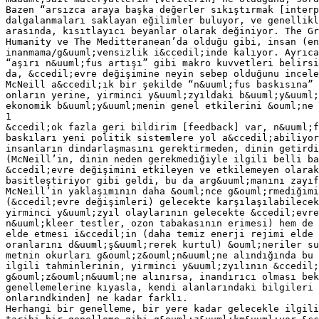
Bazen “arsızca araya başka değerler sıkıştırmak [interp
dalgalanmaları saklayan eğilimler buluyor, ve genellikl
arasında, kısıtlayıcı beyanlar olarak değiniyor. The Gr
Humanity ve The Meditteranean’da olduğu gibi, insan (en
inanmama/g&uuml;vensizlik i&ccedil;inde kalıyor. Ayrıca
“aşırı n&uuml;fus artışı” gibi makro kuvvetleri belirsi
da, &ccedil;evre değişimine neyin sebep olduğunu incel
McNeill a&ccedil;ık bir şekilde “n&uuml;fus baskısına” 
onların yerine, yirminci y&uuml;zyıldaki b&uuml;y&uuml;
ekonomik b&uuml;y&uuml;menin genel etkilerini &ouml;ne 
1
&ccedil;ok fazla geri bildirim [feedback] var, n&uuml;f
baskıları yeni politik sistemlere yol a&ccedil;abiliyor
insanların dindarlaşmasını gerektirmeden, dinin getirdi
(McNeill’in, dinin neden gerekmediğiyle ilgili belli ba
&ccedil;evre değişimini etkileyen ve etkilemeyen olarak
basitleştiriyor gibi geldi, bu da arg&uuml;manını zayıf
McNeill’in yaklaşımının daha &ouml;nce g&ouml;rmediğimi
(&ccedil;evre değişimleri) gelecekte karşılaşılabilecek
yirminci y&uuml;zyıl olaylarının gelecekte &ccedil;evre
n&uuml;kleer testler, ozon tabakasının erimesi) hem de 
elde etmesi i&ccedil;in (daha temiz enerji rejimi elde 
oranlarını d&uuml;ş&uuml;rerek kurtul) &ouml;neriler su
metnin okurları g&ouml;z&ouml;n&uuml;ne alındığında bu 
ilgili tahminlerinin, yirminci y&uuml;zyılının &ccedil
g&ouml;z&ouml;n&uuml;ne alınırsa, inandırıcı olması bek
genellemelerine kıyasla, kendi alanlarındaki bilgileri 
onlarındkinden] ne kadar farklı.
Herhangi bir genelleme, bir yere kadar gelecekle ilgili