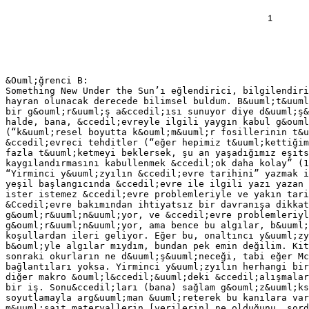
&Ouml;ğrenci B:
Something New Under the Sun’ı eğlendirici, bilgilendiri
hayran olunacak derecede bilimsel buldum. B&uuml;t&uuml
bir g&ouml;r&uuml;ş a&ccedil;ısı sunuyor diye d&uuml;ş&
halde, bana, &ccedil;evreyle ilgili yaygın kabul g&ouml
(“k&uuml;resel boyutta k&ouml;m&uuml;r fosillerinin t&u
&ccedil;evreci tehditler (“eğer hepimiz t&uuml;kettiğim
fazla t&uuml;ketmeyi beklersek, şu an yaşadığımız eşits
kaygılandırmasını kabullenmek &ccedil;ok daha kolay” (1
“Yirminci y&uuml;zyılın &ccedil;evre tarihini” yazmak i
yeşil başlangıcında &ccedil;evre ile ilgili yazı yazan 
ister istemez &ccedil;evre problemleriyle ve yakın tari
&Ccedil;evre bakımından ihtiyatsız bir davranışa dikkat
g&ouml;r&uuml;n&uuml;yor, ve &ccedil;evre problemleriyl
g&ouml;r&uuml;n&uuml;yor, ama bence bu algılar, b&uuml;
koşullardan ileri geliyor. Eğer bu, onaltıncı y&uuml;zy
b&ouml;yle algılar mıydım, bundan pek emin değilim. Kit
sonraki okurların ne d&uuml;ş&uuml;neceği, tabi eğer Mc
bağlantıları yoksa. Yirminci y&uuml;zyılın herhangi bir
diğer makro &ouml;l&ccedil;&uuml;deki &ccedil;alışmalar
bir iş. Sonu&ccedil;ları (bana) sağlam g&ouml;z&uuml;ks
soyutlamayla arg&uuml;man &uuml;reterek bu kanılara var
m&uuml;sait materyallerin [verilerin] ne olduğunu, sord