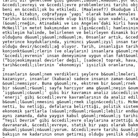
tarihi bir genelleme gibi g&ouml;z&uuml;km&uuml;yor &cc
&ccedil;evreyi ve &ccedil;evre problemlerini tarihi obj
beni en &ccedil;ok bu etkiledi. (Maalesef?) Okuduğum il
tepki, kitabın, coğrafyaya ‘yapı’ olarak bakan Annales 
Tarihin &ccedil;evresinde olup bittiği uzun vadeli, sta
(&ouml;rneğin, Atinadaki ve Los Angeles’daki kirli hava
McNeill’in metot bakımından en ilgin&ccedil; hamlesinin
etkileşim halinde, belirlenen ve belirleyen dinamik bir
olduğunu d&uuml;ş&uuml;nd&uuml;m. Đnsanlar artık, &cced
yeterince koyduklarında, yirminci y&uuml;zyıl insan tar
olduğu devir/&ccedil;ağ oluyor. Tarih, insanlığın tarih
konjonkt&uuml;rlerin (ve olayların) insanlara g&ouml;re
‘&ccedil;evrenin’ insan deneyimine uygun olan fakt&ouml
(“biojeokimyasal devirler değil, [sadece] toprak, hava
tarih&ccedil;ilerinin ‘ekonomiyi’ işsizlik oranlarına, 
2
insanların &ouml;nem verdikleri şeylere b&ouml;lmeleri 
kazanıyor, insanlar (kabaca) sadece insanın zaman-&ouml
&ouml;nemsiyor. Buna g&ouml;re, ekstrem bir &ouml;rnek 
bir s&uuml;r&uuml; sayfa harcıyor ama g&uuml;neşin &oum
‘işg&uuml;c&uuml;’ gibi bir kavramın analiz i&ccedil;in
‘enerji’ gibi &ccedil;evre kavramlarının da analiz edil
b&ouml;l&uuml;nmesini g&ouml;rmek ilgin&ccedil;ti. McNe
netti, bu netliği, defalarca belirttiği, politik sistem
ekonomik şartlarla (s&uuml;rd&uuml;r&uuml;lebilir end&u
aynı zamanda, daha yaygın kabul g&ouml;rm&uuml;ş tarihi
“Yeşil Devrim” gibi &ccedil;evre olaylarına arzettiği &
davranarak, &ccedil;evreye, statik bir yapı olarak bakm
d&uuml;ş&uuml;n&uuml;yorum. &Ccedil;evre tarihi &uuml;z
bakışın ne kadarının onun getirmiş olduğu yenilik olduğ