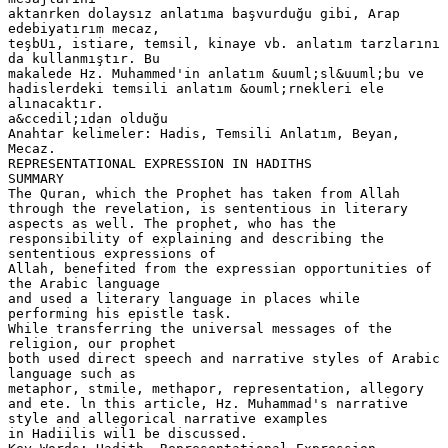
aktanrken dolaysız anlatıma başvurduğu gibi, Arap
edebiyatırım mecaz,
teşbUı, istiare, temsil, kinaye vb. anlatım tarzlarını
da kullanmıştır. Bu
makalede Hz. Muhammed'in anlatım &uuml;sl&uuml;bu ve
hadislerdeki temsili anlatım &ouml;rnekleri ele
alınacaktır.
a&ccedil;ıdan olduğu
Anahtar kelimeler: Hadis, Temsili Anlatım, Beyan,
Mecaz.
REPRESENTATIONAL EXPRESSION IN HADITHS
SUMMARY
The Quran, which the Prophet has taken from Allah
through the revelation, is sententious in literary
aspects as well. The prophet, who has the
responsibility of explaining and describing the
sententious expressions of
Allah, benefited from the expressian opportunities of
the Arabic language
and used a literary language in places while
performing his epistle task.
While transferring the universal messages of the
religion, our prophet
both used direct speech and narrative styles of Arabic
language such as
metaphor, stmile, methapor, representation, allegory
and ete. ln this article, Hz. Muhammad's narrative
style and allegorical narrative examples
in Hadiilis wil1 be discussed.