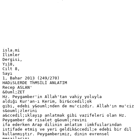
isla.mi
İlimler
Dergisi,
Yı18,
Cilt 8,
Sayı
1, Bahar 2013 (249/270)
HADiSLERDE ThMSİLİ ANLATIM
Recep ASLAN'
&Ouml;ZET
Hz. Peygamber'in Allah'tan vahiy yoluyla
aldığı Kur'an-ı Kerim, bir&ccedil;ok
gibi, edebi y&ouml;nden de mu'cizdir. Allah'ın mu'ciz
s&ouml;zlerini
a&ccedil;ıklayıp anlatmak gibi vazifeleri olan Hz.
Peygamber de risalet g&ouml;revini
ifa ederken Arap dilinin anlatım :imkfuılarından
istifade etmiş ve yeri geldik&ccedil;e edebi bir dil
kullanmıştır. Peygamberimiz, dinin evrensel
mesajlarını