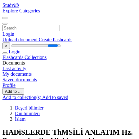
Study
lib
Explore Categories
Login
Upload document
Create flashcards
×
Login
Flashcards
Collections
Documents
Last activity
My documents
Saved documents
Profile
Add to ...
Add to collection(s)
Add to saved
Beşeri bilimler
Din bilimleri
İslam
HADiSLERDE ThMSİLİ ANLATIM Hz.