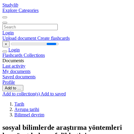
Study
lib
Explore Categories
Login
Upload document
Create flashcards
×
Login
Flashcards
Collections
Documents
Last activity
My documents
Saved documents
Profile
Add to ...
Add to collection(s)
Add to saved
Tarih
Avrupa tarihi
Bilimsel devrim
sosyal bilimlerde araştırma yöntemleri