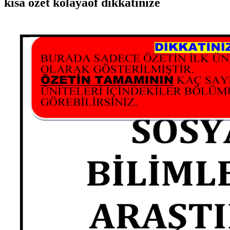
kısa özet kolayaof dikkatinize