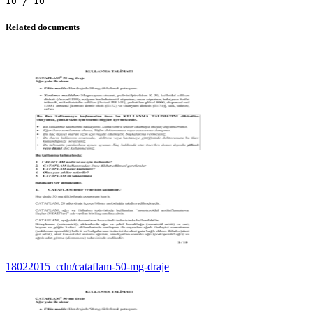
Related documents
18022015_cdn/cataflam-50-mg-draje