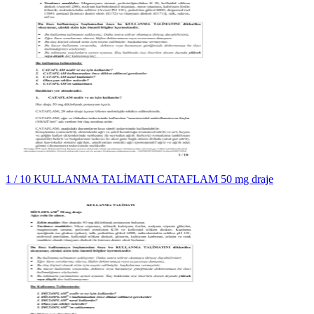
1 / 10 KULLANMA TALİMATI CATAFLAM 50 mg draje