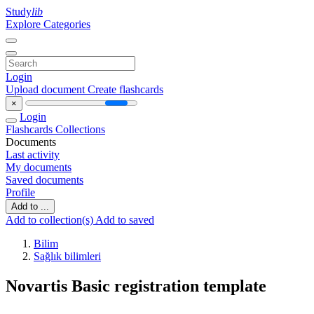
Study
lib
Explore Categories
Login
Upload document
Create flashcards
×
Login
Flashcards
Collections
Documents
Last activity
My documents
Saved documents
Profile
Add to ...
Add to collection(s)
Add to saved
Bilim
Sağlık bilimleri
Novartis Basic registration template