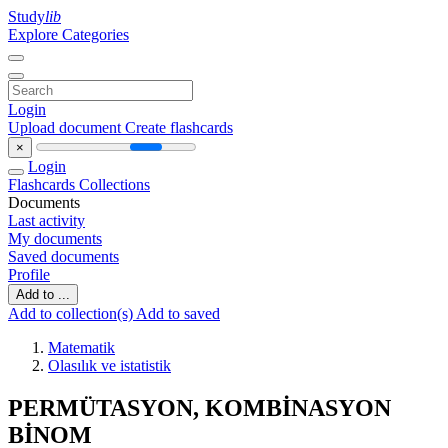
Study
lib
Explore Categories
Login
Upload document
Create flashcards
×
Login
Flashcards
Collections
Documents
Last activity
My documents
Saved documents
Profile
Add to ...
Add to collection(s)
Add to saved
Matematik
Olasılık ve istatistik
PERMÜTASYON, KOMBİNASYON
BİNOM