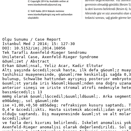
Olgu Sunumu / Case Report
İstanbul Med J 2014; 15: 127-30
DOI: 10.5152/imj.2014.16056
Tek Taraflı Axenfeld-Rieger Sendromu
Unilateral Case, Axenfeld-Rieger Syndrome
&Ouml;zet / Abstract
Erkan &Uuml;nsal, Yeliz Acar, Kadir Eltutar
Altı yaşında &ccedil;ocuk hasta, ilk defa g&ouml;z muay
tashihsiz muayenesinde, g&ouml;rme keskinliği sağda 0,
bulunup, Schwalbe hattından ayrışmış posterior embryoto
&uuml;st yarıda iris k&ouml;k&uuml;nden ona doğru uzana
anterior sineşi ve iriste stromal atrofi nedeniyle hete
basın&ccedil;ı 13
mmHg olarak &ouml;l&ccedil;&uuml;ld&uuml;. Arka segment
α90&deg;, sol g&ouml;zde
ise +1,00,+0,50 α85&deg; refraksiyon kusuru saptandı. T
0,4’e &ccedil;ıktı. Hasta sistemik a&ccedil;ıdan ayrınt
olduğu saptandı. Diş muayenesinde &uuml;st ve alt molar
&ccedil;ukur
ve fazla deri kıvrımı belirlendi. İskelet anomalisi yo
Axenfeld-Rieger anomalisi olarak değerlendirildi. Sol g