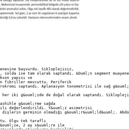
enesine başvurdu. Sikloplejisiz,
3, solda ise tam olarak saptandı. &Ouml;n segment muayene
kson yapısı ve
n fibriller mevcuttu. Periferik
rokromi saptandı. Aplanasyon tonometrisi ile sağ g&ouml;
 her iki g&ouml;zde de doğal olarak saptandı. Siklopleji
ashihle g&ouml;rme sağda
ılı değerlendirildi. Y&uuml;z asimetrisi
 dişlerin germinin olmadığı g&ouml;r&uuml;ld&uuml;. Abdo
ktu. Olgu tek taraflı
&ouml;ze, 2 ay s&uuml;re ile