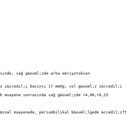
sinde, sağ g&ouml;zde arka emriyotokson
z i&ccedil;i basıncı 17 mmHg, sol g&ouml;z i&ccedil;i
k muayene sonrasında sağ g&ouml;zde +4,00,+0,25
minal muayenede, periumbilikal b&ouml;lgede &ccedil;ift