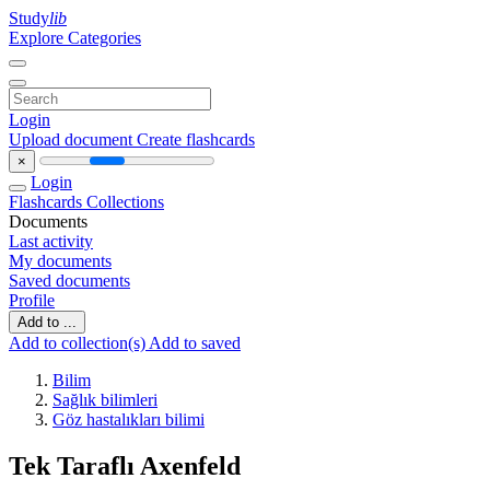
Study
lib
Explore Categories
Login
Upload document
Create flashcards
×
Login
Flashcards
Collections
Documents
Last activity
My documents
Saved documents
Profile
Add to ...
Add to collection(s)
Add to saved
Bilim
Sağlık bilimleri
Göz hastalıkları bilimi
Tek Taraflı Axenfeld