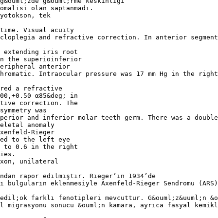
g&ouml;zde g&ouml;rme keskinliği
omalisi olan saptanmadı.
yotokson, tek
time. Visual acuity
cloplegia and refractive correction. In anterior segmen
d extending iris root
n the superioinferior
eripheral anterior
hromatic. Intraocular pressure was 17 mm Hg in the right
red a refractive
.00,+0.50 α85&deg; in
ctive correction. The
symmetry was
perior and inferior molar teeth germ. There was a double
eletal anomaly
xenfeld-Rieger
ed to the left eye
p to 0.6 in the right
ies.
xon, unilateral
ndan rapor edilmiştir. Rieger’in 1934’de
ı bulguların eklenmesiyle Axenfeld-Rieger Sendromu (ARS)
edil;ok farklı fenotipleri mevcuttur. G&ouml;z&uuml;n &o
l migrasyonu sonucu &ouml;n kamara, ayrıca fasyal kemikl