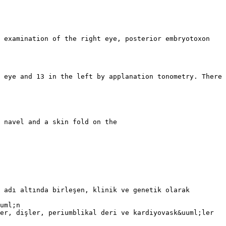
t examination of the right eye, posterior embryotoxon
 eye and 13 in the left by applanation tonometry. There
 navel and a skin fold on the
 adı altında birleşen, klinik ve genetik olarak
uml;n
er, dişler, periumblikal deri ve kardiyovask&uuml;ler