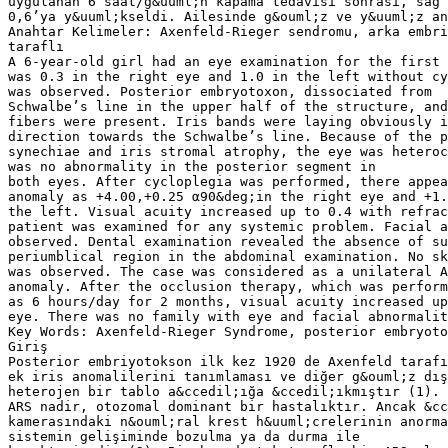
uygulanan 6 saat/g&uuml;n kapama tedavisi sonrası, sağ 
0,6’ya y&uuml;kseldi. Ailesinde g&ouml;z ve y&uuml;z an
Anahtar Kelimeler: Axenfeld-Rieger sendromu, arka embri
taraflı
A 6-year-old girl had an eye examination for the first 
was 0.3 in the right eye and 1.0 in the left without cy
was observed. Posterior embryotoxon, dissociated from
Schwalbe’s line in the upper half of the structure, an
fibers were present. Iris bands were laying obviously i
direction towards the Schwalbe’s line. Because of the p
synechiae and iris stromal atrophy, the eye was heteroc
was no abnormality in the posterior segment in
both eyes. After cycloplegia was performed, there appea
anomaly as +4.00,+0.25 α90&deg;in the right eye and +1
the left. Visual acuity increased up to 0.4 with refra
patient was examined for any systemic problem. Facial a
observed. Dental examination revealed the absence of su
periumblical region in the abdominal examination. No sk
was observed. The case was considered as a unilateral A
anomaly. After the occlusion therapy, which was perform
as 6 hours/day for 2 months, visual acuity increased u
eye. There was no family with eye and facial abnormalit
Key Words: Axenfeld-Rieger Syndrome, posterior embryoto
Giriş
Posterior embriyotokson ilk kez 1920 de Axenfeld tarafı
ek iris anomalilerini tanımlaması ve diğer g&ouml;z dış
heterojen bir tablo a&ccedil;ığa &ccedil;ıkmıştır (1).
ARS nadir, otozomal dominant bir hastalıktır. Ancak &cc
kamerasındaki n&ouml;ral krest h&uuml;crelerinin anorma
sistemin gelişiminde bozulma ya da durma ile