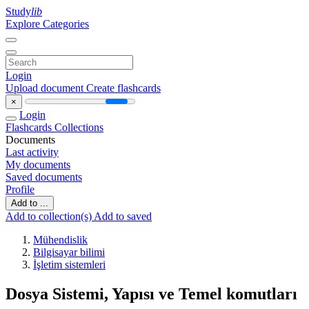
Study
lib
Explore Categories
Login
Upload document
Create flashcards
×
Login
Flashcards
Collections
Documents
Last activity
My documents
Saved documents
Profile
Add to ...
Add to collection(s)
Add to saved
Mühendislik
Bilgisayar bilimi
İşletim sistemleri
Dosya Sistemi, Yapısı ve Temel komutları