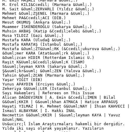
M. Emin MAŞALI (Marmara &Uuml;.)
M. Erol KILI&Ccedil; (Marmara &Uuml;.)
M. Sait &Ouml;ZERVARLI (Yıldız &Uuml;.)
Mehmet &Ouml;ZŞENEL (Marmara &Uuml;.)
Mehmet PA&Ccedil;ACI (DİB.)
Mesut OKUMUŞ (Ankara &Uuml;.)
Muammer İSKENDEROĞLU (Sakarya &Uuml;.)
Muhsin AKBAŞ (Katip &Ccedil;elebi &Uuml;.)
Musa YILDIZ (Gazi &Uuml;.)
Mustafa KARA (Uludağ &Uuml;.)
Mustafa KARATAŞ (İstanbul &Uuml;.)
Mustafa &Ouml;ZT&Uuml;RK (&Ccedil;ukurova &Uuml;.)
&Ouml;mer KARA (Atat&uuml;rk &Uuml;.)
&Ouml;zcan HIDIR (Rotterdam Islamic U.)
Raşit K&Uuml;&Ccedil;&Uuml;K (İSAM)
S&uuml;leyman KAYA (Sakarya &Uuml;.)
Ş&uuml;kr&uuml; &Ouml;ZEN (Yalova &Uuml;.)
Tahsin &Ouml;ZCAN (Marmara &Uuml;.)
Yaşar YİĞİT (DİB)
Yunus APAYDIN (Erciyes &Uuml;.)
Zekeriya G&Uuml;LER (İstanbul &Uuml;.)
Sayı Hakemleri | Referees on This Issue
Alican DAĞDEVİREN | A. Emin &Ccedil;İMEN | Bilal
G&Ouml;KKIR | G&ouml;khan ATMACA | Hatice ARPAGUŞ
Hayati YILMAZ | H. Mehmet G&Uuml;NAY | İhsan KAHVECİ |
İsmail ALBAYRAK | İ. Hakkı İNAL
Necmettin G&Ouml;KKIR | S&uuml;leyman KAYA | Yavuz
&Uuml;NAL
Us&ucirc;l İslam Araştırmaları hakemli bir dergidir.
Yılda iki sayı olarak yayımlanır. Yazıların