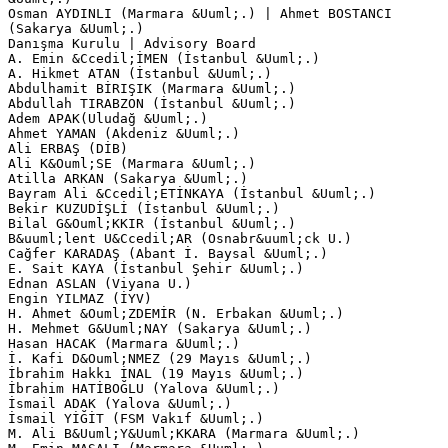
Osman AYDINLI (Marmara &Uuml;.) | Ahmet BOSTANCI
(Sakarya &Uuml;.)
Danışma Kurulu | Advisory Board
A. Emin &Ccedil;İMEN (İstanbul &Uuml;.)
A. Hikmet ATAN (İstanbul &Uuml;.)
Abdulhamit BİRIŞIK (Marmara &Uuml;.)
Abdullah TIRABZON (İstanbul &Uuml;.)
Adem APAK(Uludağ &Uuml;.)
Ahmet YAMAN (Akdeniz &Uuml;.)
Ali ERBAŞ (DİB)
Ali K&Ouml;SE (Marmara &Uuml;.)
Atilla ARKAN (Sakarya &Uuml;.)
Bayram Ali &Ccedil;ETİNKAYA (İstanbul &Uuml;.)
Bekir KUZUDİŞLİ (İstanbul &Uuml;.)
Bilal G&Ouml;KKIR (İstanbul &Uuml;.)
B&uuml;lent U&Ccedil;AR (Osnabr&uuml;ck U.)
Cağfer KARADAŞ (Abant İ. Baysal &Uuml;.)
E. Sait KAYA (İstanbul Şehir &Uuml;.)
Ednan ASLAN (Viyana U.)
Engin YILMAZ (İYV)
H. Ahmet &Ouml;ZDEMİR (N. Erbakan &Uuml;.)
H. Mehmet G&Uuml;NAY (Sakarya &Uuml;.)
Hasan HACAK (Marmara &Uuml;.)
İ. Kafi D&Ouml;NMEZ (29 Mayıs &Uuml;.)
İbrahim Hakkı İNAL (19 Mayıs &Uuml;.)
İbrahim HATİBOĞLU (Yalova &Uuml;.)
İsmail ADAK (Yalova &Uuml;.)
İsmail YİĞİT (FSM Vakıf &Uuml;.)
M. Ali B&Uuml;Y&Uuml;KKARA (Marmara &Uuml;.)