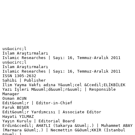
us&ucirc;l
İslam Araştırmaları
Islamic Researches | Sayı: 16, Temmuz-Aralık 2011
us&ucirc;l
İslam Araştırmaları
Islamic Researches | Sayı: 16, Temmuz-Aralık 2011
ISSN 1305-2632
Sahibi | Publisher
İlim Yayma Vakfı adına Y&uuml;cel &Ccedil;ELİKBİLEK
Yazı İşleri M&uuml;d&uuml;r&uuml; | Responsible
Manager
Osman ACUN
Edit&ouml;r | Editor-in-Chief
Faruk BEŞER
Edit&ouml;r Yardımcısı | Associate Editor
Hayati YILMAZ
Yayın Kurulu | Editorial Board
Erdin&ccedil; AHATLI (Sakarya &Uuml;.) | Muhammet ABAY
(Marmara &Uuml;.) | Necmettin G&Ouml;KKIR (İstanbul
&Uuml;.)