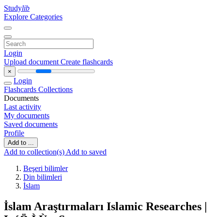
Study
lib
Explore Categories
Login
Upload document
Create flashcards
×
Login
Flashcards
Collections
Documents
Last activity
My documents
Saved documents
Profile
Add to ...
Add to collection(s)
Add to saved
Beşeri bilimler
Din bilimleri
İslam
İslam Araştırmaları Islamic Researches |