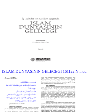
ISLAM DUNYASININ GELECEGI 161122 N.indd