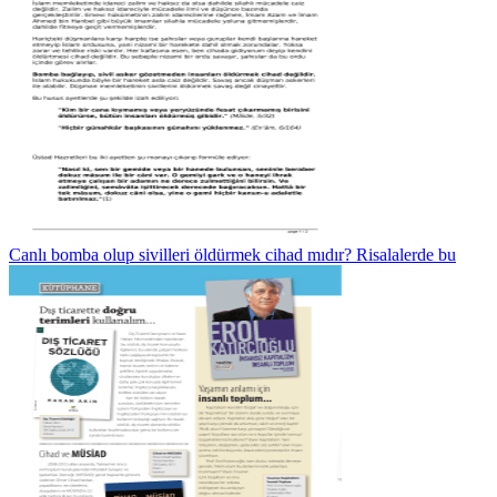
Canlı bomba olup sivilleri öldürmek cihad mıdır? Risalalerde bu