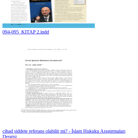
094-095_KITAP 2.indd
cihad şiddete referans olabilir mi? - İslam Hukuku Araştırmaları
Dergisi