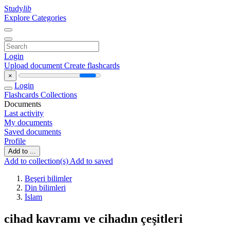
Study
lib
Explore Categories
Login
Upload document
Create flashcards
×
Login
Flashcards
Collections
Documents
Last activity
My documents
Saved documents
Profile
Add to ...
Add to collection(s)
Add to saved
Beşeri bilimler
Din bilimleri
İslam
cihad kavramı ve cihadın çeşitleri