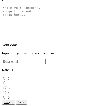
Your e-mail
Input it if you want to receive answer
Rate us
1
2
3
4
5
Cancel
Send