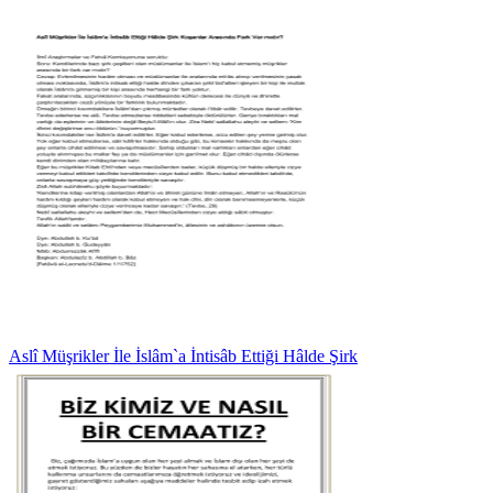
Aslî Müşrikler İle İslâm`a İntisâb Ettiği Hâlde Şirk