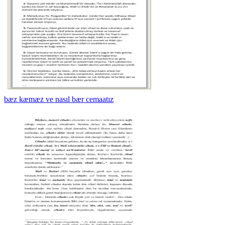
bæz kæmæz ve nasıl bær cemaatız