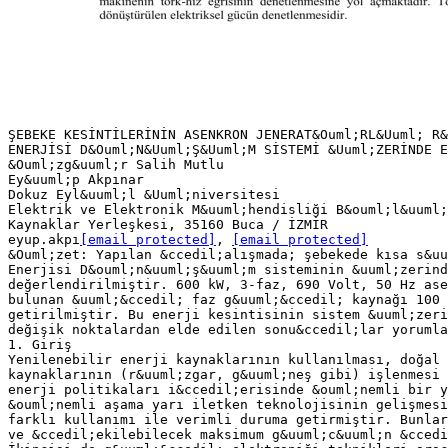
ŞEBEKE KESİNTİLERİNİN ASENKRON JENERAT&Ouml;RL&Uuml; R&
ENERJİSİ D&Ouml;N&Uuml;Ş&Uuml;M SİSTEMİ &Uuml;ZERİNDE E
&Ouml;zg&uuml;r Salih Mutlu
Ey&uuml;p Akpınar
Dokuz Eyl&uuml;l &Uuml;niversitesi
Elektrik ve Elektronik M&uuml;hendisliği B&ouml;l&uuml;
Kaynaklar Yerleşkesi, 35160 Buca / İZMİR
eyup.akpı
[email protected]
,
[email protected]