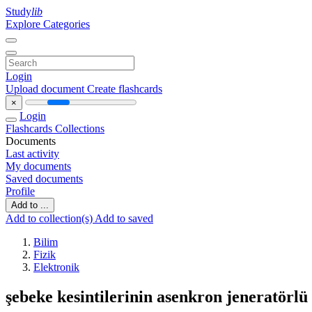
Study
lib
Explore Categories
Login
Upload document
Create flashcards
×
Login
Flashcards
Collections
Documents
Last activity
My documents
Saved documents
Profile
Add to ...
Add to collection(s)
Add to saved
Bilim
Fizik
Elektronik
şebeke kesintilerinin asenkron jeneratörlü 