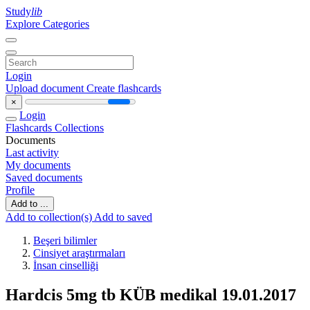
Study
lib
Explore Categories
Login
Upload document
Create flashcards
×
Login
Flashcards
Collections
Documents
Last activity
My documents
Saved documents
Profile
Add to ...
Add to collection(s)
Add to saved
Beşeri bilimler
Cinsiyet araştırmaları
İnsan cinselliği
Hardcis 5mg tb KÜB medikal 19.01.2017