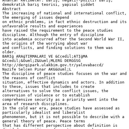
Anahtar Kelimeler: barış, negatif-pozitif barış,
demokratik barış teorisi, yapısal şiddet
Abstract
The increasing of national and international conflict,
the emerging of issues depend
on ethnic problems, in fact ethnic destruction and its
unfavorable results and experiences
have raised the requirement to the peace studies
discipline. Although the entry of discipline
into academia occurred after the Second World War II,
the origins of the worrying about war
and conflicts, and finding solutions to them was
older.
BARIġ ARAġTIRMALARI VE &Ccedil;ATIġMA
&Ccedil;&Ouml;Z&Uuml;MLERĠ DERGĠSĠ
http://dergipark.ulakbim.gov.tr/yalovabaccd/
Nazife Selcen Pınar AKG&Uuml;L
The discipline of peace studies focuses on the war and
the reasons of conflict
situation, effective dynamics and actors. In addition
to these, issues that includes to create
alternatives to solve the conflict issues, the
conversion of violence or to establish
comprehensive security as a priority went into the
area of research disciplines.
In the cold war era, peace studies have assessed as
particularly idealist and liberalist
phenomenon, but it is not possible to describe with a
general theory of peace. Peace terms
that has different perspective about definition is