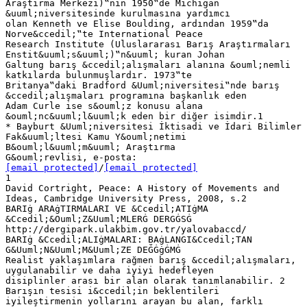
Araştırma Merkezi)‟nin 1950‟de Michigan
&uuml;niversitesinde kurulmasına yardımcı
olan Kenneth ve Elise Boulding, ardından 1959‟da
Norve&ccedil;‟te International Peace
Research Institute (Uluslararası Barış Araştırmaları
Enstit&uuml;s&uuml;)‟n&uuml; kuran Johan
Galtung barış &ccedil;alışmaları alanına &ouml;nemli
katkılarda bulunmuşlardır. 1973‟te
Britanya‟daki Bradford &Uuml;niversitesi‟nde barış
&ccedil;alışmaları programına başkanlık eden
Adam Curle ise s&ouml;z konusu alana
&ouml;nc&uuml;l&uuml;k eden bir diğer isimdir.1
* Bayburt &Uuml;niversitesi İktisadi ve İdari Bilimler
Fak&uuml;ltesi Kamu Y&ouml;netimi
B&ouml;l&uuml;m&uuml; Araştırma
G&ouml;revlisi, e-posta:
[email protected]
/
[email protected]