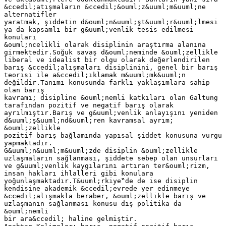
&ccedil;atışmaların &ccedil;&ouml;z&uuml;m&uuml;ne
alternatifler
yaratmak, şiddetin d&ouml;n&uuml;şt&uuml;r&uuml;lmesi
ya da kapsamlı bir g&uuml;venlik tesis edilmesi
konuları
&ouml;ncelikli olarak disiplinin araştırma alanına
girmektedir.Soğuk savaş d&ouml;neminde &ouml;zellikle
liberal ve idealist bir olgu olarak değerlendirilen
barış &ccedil;alışmaları disiplinini, genel bir barış
teorisi ile a&ccedil;ıklamak m&uuml;mk&uuml;n
değildir.Tanımı konusunda farklı yaklaşımlara sahip
olan barış
kavramı; disipline &ouml;nemli katkıları olan Galtung
tarafından pozitif ve negatif barış olarak
ayrılmıştır.Barış ve g&uuml;venlik anlayışını yeniden
d&uuml;ş&uuml;nd&uuml;ren kavramsal ayrım;
&ouml;zellikle
pozitif barış bağlamında yapısal şiddet konusuna vurgu
yapmaktadır.
G&uuml;n&uuml;m&uuml;zde disiplin &ouml;zellikle
uzlaşmaların sağlanması, şiddete sebep olan unsurları
ve g&uuml;venlik kaygılarını artıran ter&ouml;rizm,
insan hakları ihlalleri gibi konulara
yoğunlaşmaktadır.T&uuml;rkiye‟de de ise disiplin
kendisine akademik &ccedil;evrede yer edinmeye
&ccedil;alışmakla beraber, &ouml;zellikle barış ve
uzlaşmanın sağlanması konusu dış politika da
&ouml;nemli
bir ara&ccedil; haline gelmiştir.