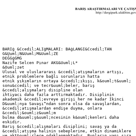
BARIġ &Ccedil;ALIġMALARI: BAġLANGI&Ccedil;TAN
G&Uuml;N&Uuml;M&Uuml;ZE
DEĞĠġĠMĠ
Nazife Selcen Pınar AKG&Uuml;L*
&Ouml;zet
Ulusal ve uluslararası &ccedil;atışmaların artışı,
etnik problemlere bağlı sorunların hatta
etnik yıkımların ortaya &ccedil;ıkışı, k&ouml;t&uuml;
sonu&ccedil; ve tecr&uuml;beler, barış
&ccedil;alışmaları disipline olan
ihtiyacı daha fazla arttırmaktadır. Disiplinin
akademik &ccedil;evreye girişi her ne kadar İkinci
D&uuml;nya Savaşı‟ndan sonra olsa da savaşlardan,
&ccedil;atışmalardan endişe duyma, onlara
&ccedil;&ouml;z&uuml;m
bulma d&uuml;ş&uuml;ncesinin k&ouml;kenleri daha
eskidir.
Barış &ccedil;alışmaları disiplini; savaş ya da
&ccedil;atışma halinin sebeplerine, etkin dinamiklere
ve akt&ouml;rlere odaklanmaktadır. Bunların yanı sıra