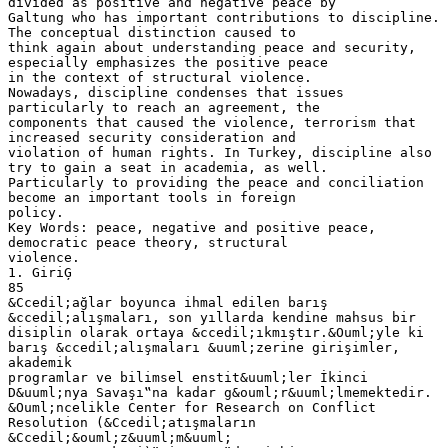
divided as positive and negative peace by
Galtung who has important contributions to discipline.
The conceptual distinction caused to
think again about understanding peace and security,
especially emphasizes the positive peace
in the context of structural violence.
Nowadays, discipline condenses that issues
particularly to reach an agreement, the
components that caused the violence, terrorism that
increased security consideration and
violation of human rights. In Turkey, discipline also
try to gain a seat in academia, as well.
Particularly to providing the peace and conciliation
become an important tools in foreign
policy.
Key Words: peace, negative and positive peace,
democratic peace theory, structural
violence.
1. GiriĢ
85
&Ccedil;ağlar boyunca ihmal edilen barış
&ccedil;alışmaları, son yıllarda kendine mahsus bir
disiplin olarak ortaya &ccedil;ıkmıştır.&Ouml;yle ki
barış &ccedil;alışmaları &uuml;zerine girişimler,
akademik
programlar ve bilimsel enstit&uuml;ler İkinci
D&uuml;nya Savaşı‟na kadar g&ouml;r&uuml;lmemektedir.
&Ouml;ncelikle Center for Research on Conflict
Resolution (&Ccedil;atışmaların
&Ccedil;&ouml;z&uuml;m&uuml;