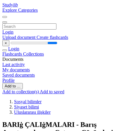
Study
lib
Explore Categories
Login
Upload document
Create flashcards
×
Login
Flashcards
Collections
Documents
Last activity
My documents
Saved documents
Profile
Add to ...
Add to collection(s)
Add to saved
Sosyal bilimler
Siyaset bilimi
Uluslararası ilişkiler
BARIġ ÇALIġMALARI - Barış