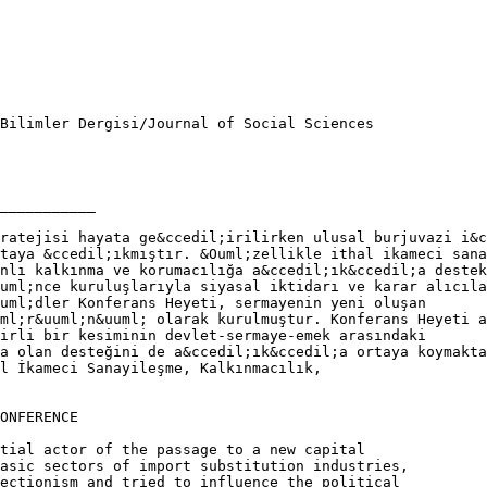
 Bilimler Dergisi/Journal of Social Sciences
___________
ratejisi hayata ge&ccedil;irilirken ulusal burjuvazi i&c
taya &ccedil;ıkmıştır. &Ouml;zellikle ithal ikameci sana
nlı kalkınma ve korumacılığa a&ccedil;ık&ccedil;a destek
uml;nce kuruluşlarıyla siyasal iktidarı ve karar alıcıla
uml;dler Konferans Heyeti, sermayenin yeni oluşan
ml;r&uuml;n&uuml; olarak kurulmuştur. Konferans Heyeti a
irli bir kesiminin devlet-sermaye-emek arasındaki
a olan desteğini de a&ccedil;ık&ccedil;a ortaya koymakta
l İkameci Sanayileşme, Kalkınmacılık,
ONFERENCE
tial actor of the passage to a new capital
asic sectors of import substitution industries,
ectionism and tried to influence the political