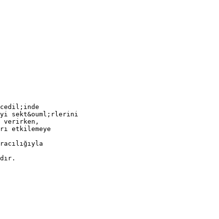
cedil;inde
yi sekt&ouml;rlerini
 verirken,
rı etkilemeye
racılığıyla
dır.