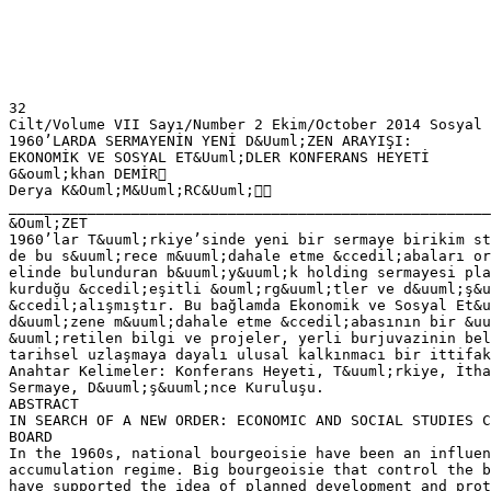
32
Cilt/Volume VII Sayı/Number 2 Ekim/October 2014 Sosyal
1960’LARDA SERMAYENİN YENİ D&Uuml;ZEN ARAYIŞI:
EKONOMİK VE SOSYAL ET&Uuml;DLER KONFERANS HEYETİ
G&ouml;khan DEMİR
Derya K&Ouml;M&Uuml;RC&Uuml;
_______________________________________________________
&Ouml;ZET
1960’lar T&uuml;rkiye’sinde yeni bir sermaye birikim st
de bu s&uuml;rece m&uuml;dahale etme &ccedil;abaları or
elinde bulunduran b&uuml;y&uuml;k holding sermayesi pla
kurduğu &ccedil;eşitli &ouml;rg&uuml;tler ve d&uuml;ş&u
&ccedil;alışmıştır. Bu bağlamda Ekonomik ve Sosyal Et&u
d&uuml;zene m&uuml;dahale etme &ccedil;abasının bir &uu
&uuml;retilen bilgi ve projeler, yerli burjuvazinin bel
tarihsel uzlaşmaya dayalı ulusal kalkınmacı bir ittifak
Anahtar Kelimeler: Konferans Heyeti, T&uuml;rkiye, İtha
Sermaye, D&uuml;ş&uuml;nce Kuruluşu.
ABSTRACT
IN SEARCH OF A NEW ORDER: ECONOMIC AND SOCIAL STUDIES C
BOARD
In the 1960s, national bourgeoisie have been an influen
accumulation regime. Big bourgeoisie that control the b
have supported the idea of planned development and prot