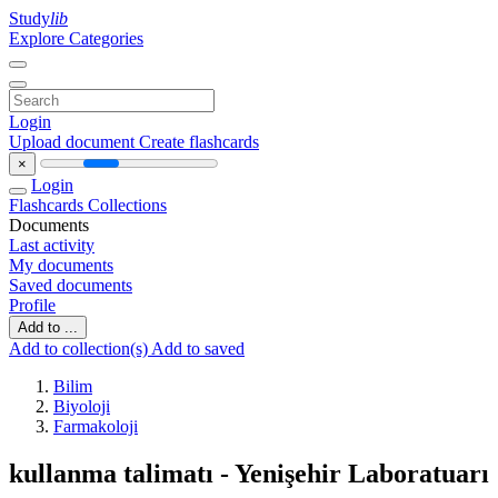
Study
lib
Explore Categories
Login
Upload document
Create flashcards
×
Login
Flashcards
Collections
Documents
Last activity
My documents
Saved documents
Profile
Add to ...
Add to collection(s)
Add to saved
Bilim
Biyoloji
Farmakoloji
kullanma talimatı - Yenişehir Laboratuarı