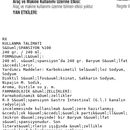
RX
KULLANMA TALİMATI
S&Uuml;SPANSİYON %100
240 gr. / 240 ml.
FORM&Uuml;L&Uuml;:
240 ml. s&uuml;spansiyon’da 240 gr. Baryum S&uuml;lfat
i&ccedil;erir.
Yardımcı Maddeler: Karboksimetil Sel&uuml;loz Sodyum,
Sodyum
Dioktil S&uuml;lfos&uuml;ksinat, Sakkarin Sodyum,
Nipajin M. Sodik,
Aroma, Distile su y. m.
FARMAKOLOJİK &Ouml;ZELLİKLERİ:
Farmakodinamik &Ouml;zellikler
R-X S&uuml;spansiyon Gastro İntestinal (G.l.) kanalın
radyolojik
incelemesinde kullanılmak &uuml;zere hazırlanmış
&ccedil;ok k&uuml;&ccedil;&uuml;k partik&uuml;ll&uuml;
(mikron d&uuml;zeyinde) bir Baryum S&uuml;lfat
s&uuml;spansiyonudur. Son
literat&uuml;rlerin ışığında &ouml;zellikle