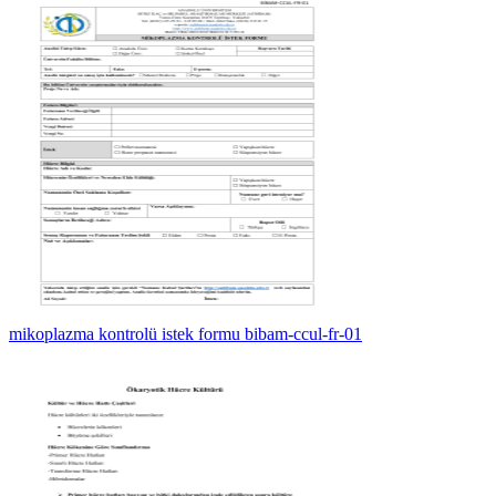
mikoplazma kontrolü istek formu bibam-ccul-fr-01