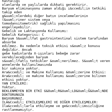
hastalığı
olanlarda ve yaşlılarda dikkati gerektirir.
Baryum eliminasyonu zaman aldığı i&ccedil;in tetkiki
takip eden
g&uuml;nlerdeki diğer batın incelemelerinin
(&uuml;riner sistem veya
tomodansitometrik) sağlıklı yapılmasını
engelleyebilir.
Gebelik ve Laktasyonda Kullanımı:
Gebelik Kategorisi: C
Baryum S&uuml;lfat gastrointestinal sistem tarafından
absorbe
edilmez. Bu nedenle toksik etkisi s&ouml;z konusu
değildir. Ancak
gebe kadınlarda X-ışınları bebeğe zarar
verebileceğinden baryum
s&uuml;lfatlı tetkikler &ouml;nerilmez. S&uuml;t veren
annelerde kullanılmasında
bir sakınca yoktur.
Ara&ccedil; ve Makine Kullanımı &Uuml;zerine Etkisi:
Ara&ccedil; ve makine kullanımı &uuml;zerine bilinen
etkisi yoktur.
YAN ETKİLERİ:
Yoktur.
BEKLENMEYEN BİR ETKİ G&Ouml;R&Uuml;LD&Uuml;Ğ&Uuml;NDE
DOKTORUNUZA
BAŞVURUNUZ.
İLA&Ccedil; ETKİLEŞMELERİ VE DİĞER ETKİLEŞMELER:
İla&ccedil;larla etkileşme ve ge&ccedil;imsizliğine
rastlanmamıştır.