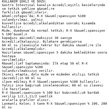
KULLANIM ŞEKLİ VE DOZU:
Gastro İntestinal kanalın &ccedil;eşitli kesimlerinde
ve tetkik şekline g&ouml;re
farklılık g&ouml;sterir.
&Ouml;zofagus’da; R-X S&uuml;spansiyon %100
sulandırılmaz, yalnız
kuvvetlice &ccedil;alkalandıktan sonraki kıvamda
kullanılır.
Mide, duedonum’da normal tetkik; R-X S&uuml;spansiyon
% 10O’&uuml;n
kapağını a&ccedil;maksızın 30 saniye
&ccedil;alkalayınız. Bilahare gerekiyorsa
60 ml su ilavesiyle tekrar bir dakika s&uuml;re ile
&ccedil;alkalanmalıdır.
Hazırlanan s&uuml;spansiyon 5 dakika bekledikten sonra
hastaya
verilmelidir.
R&ouml;lief Saptamasında: İlk etap 50 ml R-X
S&uuml;spansiyon %100
sulandırılmaksızın verilir.
İkinci etapta, dolu mide ve mideden atılışı tetkik
i&ccedil;in 60 ml su
ilave edilmiş R-X S&uuml;spansiyon %100 kullanılır.
Yalnız ince bağırsak incelenecekse; 60 ml su ilavesi
ile hazırlanan
R-X S&uuml;spansiyon % 100 bir bu&ccedil;uk bardak
verilip 1/2,1,11/2 saatlik
aralarla grafiler alınır.
Lavmanlı Kolon; 3 tane R-X S&uuml;spansiyon % 100, 280
ml su