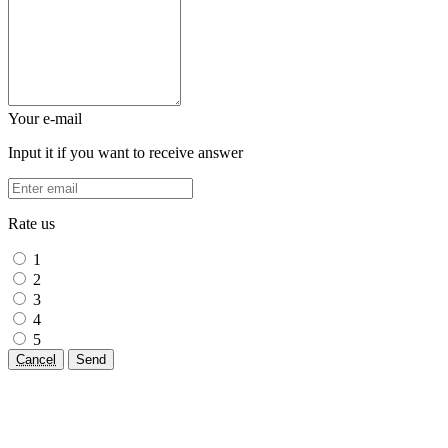
Your e-mail
Input it if you want to receive answer
Rate us
1
2
3
4
5
Cancel
Send