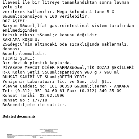
ilavesi ile bir litreye tamamlandıktan sonra lavman
yolu ile
verilerek kullanılır. Mega kolonda 4 tane R-X
S&uuml;spansiyon % 100 verilebilir.
DOZ AŞIMI:
Baryum S&uuml;lfat gastrointestinal sistem tarafından
emilmediğinden
toksik etkisi s&ouml;z konusu değildir.
SAKLAMA KOŞULU:
25&deg;C’nin altındaki oda sıcaklığında saklanmalı,
donması
&ouml;nlenmelidir.
TİCARİ ŞEKLİ:
Bir dozluk plastik kaplarda.
PİYASADA MEVCUT DİĞER FARMAS&Ouml;TİK DOZAJ ŞEKİLLERİ
R-X Kolon Setli S&uuml;spansiyon 960 g / 960 ml
RUHSAT SAHİBİ VE &Uuml;RETİM YERİ:
Yenişehir Laboratuarı Tic. ve San. Ltd. Şti.
Plevne Caddesi No: 101 06350 G&uuml;lseren - ANKARA
Tel: (0.312) 351 34 60-61 Fax: (0.312) 349 35 09
Ruhsat Tarihi: 02.02.1996
Ruhsat No : 177/18
Related documents