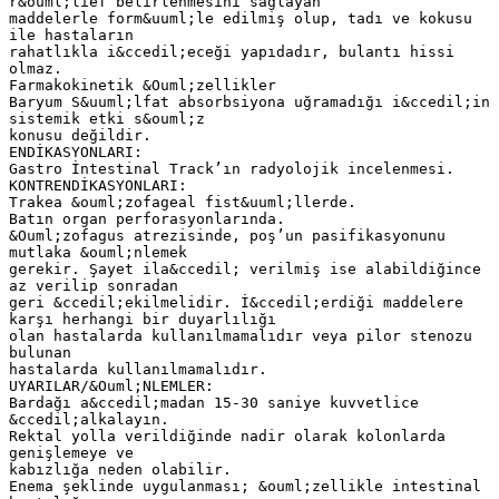
r&ouml;lief belirlenmesini sağlayan
maddelerle form&uuml;le edilmiş olup, tadı ve kokusu
ile hastaların
rahatlıkla i&ccedil;eceği yapıdadır, bulantı hissi
olmaz.
Farmakokinetik &Ouml;zellikler
Baryum S&uuml;lfat absorbsiyona uğramadığı i&ccedil;in
sistemik etki s&ouml;z
konusu değildir.
ENDİKASYONLARI:
Gastro İntestinal Track’ın radyolojik incelenmesi.
KONTRENDİKASYONLARI:
Trakea &ouml;zofageal fist&uuml;llerde.
Batın organ perforasyonlarında.
&Ouml;zofagus atrezisinde, poş’un pasifikasyonunu
mutlaka &ouml;nlemek
gerekir. Şayet ila&ccedil; verilmiş ise alabildiğince
az verilip sonradan
geri &ccedil;ekilmelidir. İ&ccedil;erdiği maddelere
karşı herhangi bir duyarlılığı
olan hastalarda kullanılmamalıdır veya pilor stenozu
bulunan
hastalarda kullanılmamalıdır.
UYARILAR/&Ouml;NLEMLER:
Bardağı a&ccedil;madan 15-30 saniye kuvvetlice
&ccedil;alkalayın.
Rektal yolla verildiğinde nadir olarak kolonlarda
genişlemeye ve
kabızlığa neden olabilir.
Enema şeklinde uygulanması; &ouml;zellikle intestinal