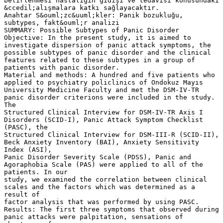
belirlenmesi hastalığın gidişi ve tedavisi konusundaki
&ccedil;alışmalara katkı sağlayacaktır.
Anahtar S&ouml;zc&uuml;kler: Panik bozukluğu,
subtypes, fakt&ouml;r analizi
SUMMARY: Possible Subtypes of Panic Disorder
Objective: In the present study, it is aimed to
investigate dispersion of panic attack symptoms, the
possible subtypes of panic disorder and the clinical
features related to these subtypes in a group of
patients with panic disorder.
Material and methods: A hundred and five patients who
applied to psychiatry policlinics of Ondokuz Mayıs
University Medicine Faculty and met the DSM-IV-TR
panic disorder criterions were included in the study.
The
Structured Clinical Interview for DSM-IV-TR Axis I
Disorders (SCID-I), Panic Attack Symptom Checklist
(PASC), the
Structured Clinical Interview for DSM-III-R (SCID-II),
Beck Anxiety Inventory (BAI), Anxiety Sensitivity
Index (ASI),
Panic Disorder Severity Scale (PDSS), Panic and
Agoraphobia Scale (PAS) were applied to all of the
patients. In our
study, we examined the correlation between clinical
scales and the factors which was determined as a
result of
factor analysis that was performed by using PASC.
Results: The first three symptoms that observed during
panic attacks were palpitation, sensations of