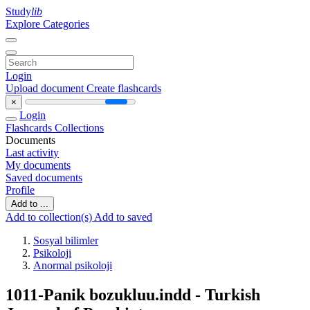
Study
lib
Explore Categories
Login
Upload document
Create flashcards
×
Login
Flashcards
Collections
Documents
Last activity
My documents
Saved documents
Profile
Add to ...
Add to collection(s)
Add to saved
Sosyal bilimler
Psikoloji
Anormal psikoloji
1011-Panik bozukluu.indd - Turkish