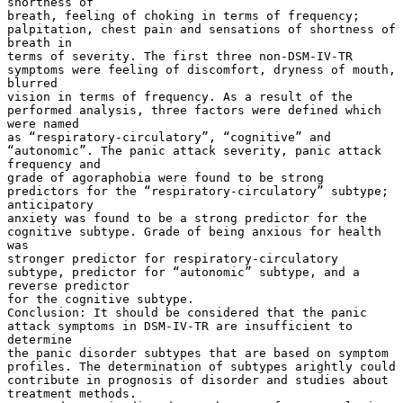
shortness of
breath, feeling of choking in terms of frequency;
palpitation, chest pain and sensations of shortness of
breath in
terms of severity. The first three non-DSM-IV-TR
symptoms were feeling of discomfort, dryness of mouth,
blurred
vision in terms of frequency. As a result of the
performed analysis, three factors were defined which
were named
as “respiratory-circulatory”, “cognitive” and
“autonomic”. The panic attack severity, panic attack
frequency and
grade of agoraphobia were found to be strong
predictors for the “respiratory-circulatory” subtype;
anticipatory
anxiety was found to be a strong predictor for the
cognitive subtype. Grade of being anxious for health
was
stronger predictor for respiratory-circulatory
subtype, predictor for “autonomic” subtype, and a
reverse predictor
for the cognitive subtype.
Conclusion: It should be considered that the panic
attack symptoms in DSM-IV-TR are insufficient to
determine
the panic disorder subtypes that are based on symptom
profiles. The determination of subtypes arightly could
contribute in prognosis of disorder and studies about
treatment methods.