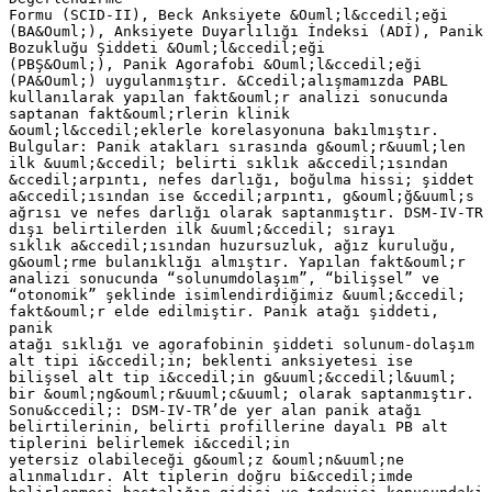
Formu (SCID-II), Beck Anksiyete &Ouml;l&ccedil;eği
(BA&Ouml;), Anksiyete Duyarlılığı İndeksi (ADİ), Panik
Bozukluğu Şiddeti &Ouml;l&ccedil;eği
(PBŞ&Ouml;), Panik Agorafobi &Ouml;l&ccedil;eği
(PA&Ouml;) uygulanmıştır. &Ccedil;alışmamızda PABL
kullanılarak yapılan fakt&ouml;r analizi sonucunda
saptanan fakt&ouml;rlerin klinik
&ouml;l&ccedil;eklerle korelasyonuna bakılmıştır.
Bulgular: Panik atakları sırasında g&ouml;r&uuml;len
ilk &uuml;&ccedil; belirti sıklık a&ccedil;ısından
&ccedil;arpıntı, nefes darlığı, boğulma hissi; şiddet
a&ccedil;ısından ise &ccedil;arpıntı, g&ouml;ğ&uuml;s
ağrısı ve nefes darlığı olarak saptanmıştır. DSM-IV-TR
dışı belirtilerden ilk &uuml;&ccedil; sırayı
sıklık a&ccedil;ısından huzursuzluk, ağız kuruluğu,
g&ouml;rme bulanıklığı almıştır. Yapılan fakt&ouml;r
analizi sonucunda “solunumdolaşım”, “bilişsel” ve
“otonomik” şeklinde isimlendirdiğimiz &uuml;&ccedil;
fakt&ouml;r elde edilmiştir. Panik atağı şiddeti,
panik
atağı sıklığı ve agorafobinin şiddeti solunum-dolaşım
alt tipi i&ccedil;in; beklenti anksiyetesi ise
bilişsel alt tip i&ccedil;in g&uuml;&ccedil;l&uuml;
bir &ouml;ng&ouml;r&uuml;c&uuml; olarak saptanmıştır.
Sonu&ccedil;: DSM-IV-TR’de yer alan panik atağı
belirtilerinin, belirti profillerine dayalı PB alt
tiplerini belirlemek i&ccedil;in
yetersiz olabileceği g&ouml;z &ouml;n&uuml;ne
alınmalıdır. Alt tiplerin doğru bi&ccedil;imde