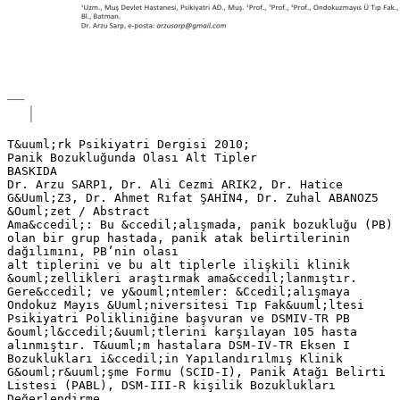
T&uuml;rk Psikiyatri Dergisi 2010;
Panik Bozukluğunda Olası Alt Tipler
BASKIDA
Dr. Arzu SARP1, Dr. Ali Cezmi ARIK2, Dr. Hatice
G&Uuml;Z3, Dr. Ahmet Rıfat ŞAHİN4, Dr. Zuhal ABANOZ5
&Ouml;zet / Abstract
Ama&ccedil;: Bu &ccedil;alışmada, panik bozukluğu (PB)
olan bir grup hastada, panik atak belirtilerinin
dağılımını, PB’nin olası
alt tiplerini ve bu alt tiplerle ilişkili klinik
&ouml;zellikleri araştırmak ama&ccedil;lanmıştır.
Gere&ccedil; ve y&ouml;ntemler: &Ccedil;alışmaya
Ondokuz Mayıs &Uuml;niversitesi Tıp Fak&uuml;ltesi
Psikiyatri Polikliniğine başvuran ve DSMIV-TR PB
&ouml;l&ccedil;&uuml;tlerini karşılayan 105 hasta
alınmıştır. T&uuml;m hastalara DSM-IV-TR Eksen I
Bozuklukları i&ccedil;in Yapılandırılmış Klinik
G&ouml;r&uuml;şme Formu (SCID-I), Panik Atağı Belirti
Listesi (PABL), DSM-III-R kişilik Bozuklukları
Değerlendirme