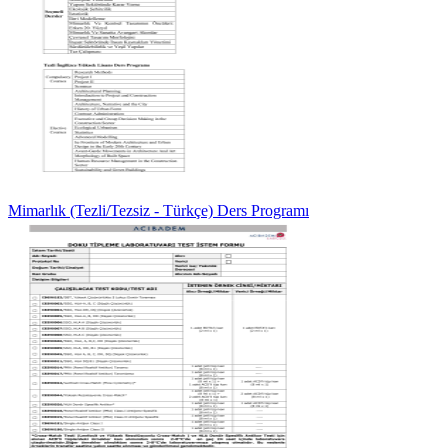
Mimarlık (Tezli/Tezsiz - Türkçe) Ders Programı