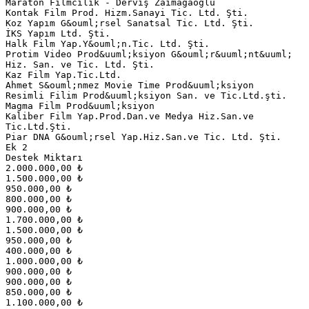
Maraton Filmcilik - Derviş Zaimağaoğlu
Kontak Film Prod. Hizm.Sanayi Tic. Ltd. Şti.
Koz Yapım G&ouml;rsel Sanatsal Tic. Ltd. Şti.
İKS Yapım Ltd. Şti.
Halk Film Yap.Y&ouml;n.Tic. Ltd. Şti.
Protim Video Prod&uuml;ksiyon G&ouml;r&uuml;nt&uuml;
Hiz. San. ve Tic. Ltd. Şti.
Kaz Film Yap.Tic.Ltd.
Ahmet S&ouml;nmez Movie Time Prod&uuml;ksiyon
Resimli Filim Prod&uuml;ksiyon San. ve Tic.Ltd.şti.
Magma Film Prod&uuml;ksiyon
Kaliber Film Yap.Prod.Dan.ve Medya Hiz.San.ve
Tic.Ltd.Şti.
Piar DNA G&ouml;rsel Yap.Hiz.San.ve Tic. Ltd. Şti.
Ek 2
Destek Miktarı
2.000.000,00 ₺
1.500.000,00 ₺
950.000,00 ₺
800.000,00 ₺
900.000,00 ₺
1.700.000,00 ₺
1.500.000,00 ₺
950.000,00 ₺
400.000,00 ₺
1.000.000,00 ₺
900.000,00 ₺
900.000,00 ₺
850.000,00 ₺
1.100.000,00 ₺