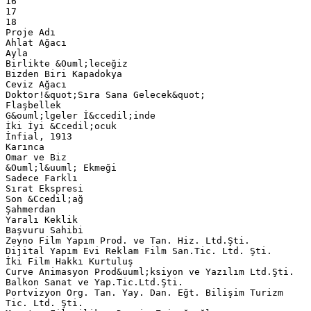
16
17
18
Proje Adı
Ahlat Ağacı
Ayla
Birlikte &Ouml;leceğiz
Bizden Biri Kapadokya
Ceviz Ağacı
Doktor!&quot;Sıra Sana Gelecek&quot;
Flaşbellek
G&ouml;lgeler İ&ccedil;inde
İki İyi &Ccedil;ocuk
İnfial, 1913
Karınca
Omar ve Biz
&Ouml;l&uuml; Ekmeği
Sadece Farklı
Sırat Ekspresi
Son &Ccedil;ağ
Şahmerdan
Yaralı Keklik
Başvuru Sahibi
Zeyno Film Yapım Prod. ve Tan. Hiz. Ltd.Şti.
Dijital Yapım Evi Reklam Film San.Tic. Ltd. Şti.
İki Film Hakkı Kurtuluş
Curve Animasyon Prod&uuml;ksiyon ve Yazılım Ltd.Şti.
Balkon Sanat ve Yap.Tic.Ltd.Şti.
Portvizyon Org. Tan. Yay. Dan. Eğt. Bilişim Turizm
Tic. Ltd. Şti.