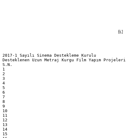
2017-1 Sayılı Sinema Destekleme Kurulu
Desteklenen Uzun Metraj Kurgu Film Yapım Projeleri
S.N.
1
2
3
4
5
6
7
8
9
10
11
12
13
14
15