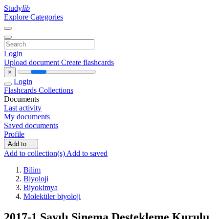
Study
lib
Explore Categories
Login
Upload document
Create flashcards
×
Login
Flashcards
Collections
Documents
Last activity
My documents
Saved documents
Profile
Add to ...
Add to collection(s)
Add to saved
Bilim
Biyoloji
Biyokimya
Moleküler biyoloji
2017-1 Sayılı Sinema Destekleme Kurulu