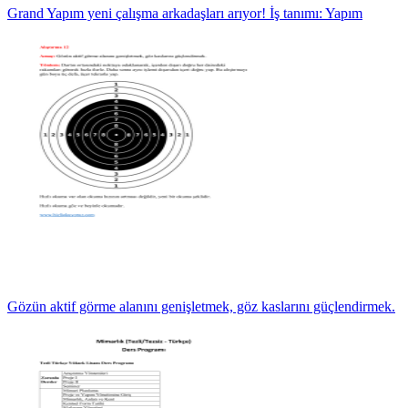
Grand Yapım yeni çalışma arkadaşları arıyor! İş tanımı: Yapım
Gözün aktif görme alanını genişletmek, göz kaslarını güçlendirmek.