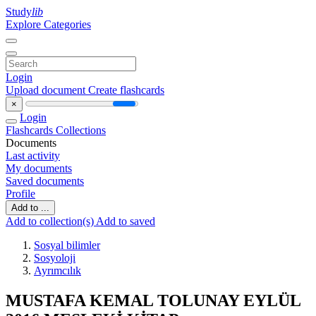
Study
lib
Explore Categories
Login
Upload document
Create flashcards
×
Login
Flashcards
Collections
Documents
Last activity
My documents
Saved documents
Profile
Add to ...
Add to collection(s)
Add to saved
Sosyal bilimler
Sosyoloji
Ayrımcılık
MUSTAFA KEMAL TOLUNAY EYLÜL