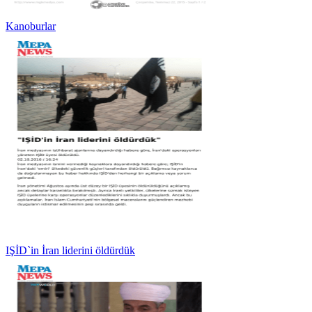
Kanoburlar
IŞİD`in İran liderini öldürdük