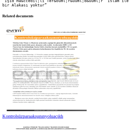
“Işid Ha&ccedil;lı Ter&ouml;r&uuml;d&uuml;r” İslam ile
Related documents
Kontrolsüzparaakışınınyoluaçıldı