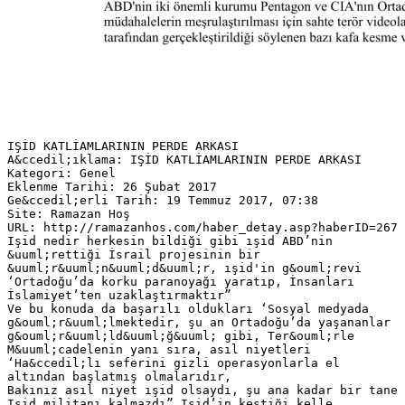
IŞİD KATLİAMLARININ PERDE ARKASI
A&ccedil;ıklama: IŞİD KATLİAMLARININ PERDE ARKASI
Kategori: Genel
Eklenme Tarihi: 26 Şubat 2017
Ge&ccedil;erli Tarih: 19 Temmuz 2017, 07:38
Site: Ramazan Hoş
URL: http://ramazanhos.com/haber_detay.asp?haberID=267
Işid nedir herkesin bildiği gibi ışid ABD’nin
&uuml;rettiği İsrail projesinin bir
&uuml;r&uuml;n&uuml;d&uuml;r, ışid'in g&ouml;revi
‘Ortadoğu’da korku paranoyağı yaratıp, İnsanları
İslamiyet’ten uzaklaştırmaktır”
Ve bu konuda da başarılı oldukları ‘Sosyal medyada
g&ouml;r&uuml;lmektedir, şu an Ortadoğu’da yaşananlar
g&ouml;r&uuml;ld&uuml;ğ&uuml; gibi, Ter&ouml;rle
M&uuml;cadelenin yanı sıra, asıl niyetleri
‘Ha&ccedil;lı seferini gizli operasyonlarla el
altından başlatmış olmalarıdır,
Bakınız asıl niyet ışid olsaydı, şu ana kadar bir tane
Işid militanı kalmazdı” Işid’in kestiği kelle