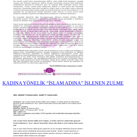
KADINA YÖNELİK “İSLAM ADINA” İŞLENEN ZULME