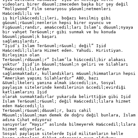
videoları birer d&uuml;zmeceden başka bir şey değil
“Hollywood” Film senaryosu y&ouml;netmenleri
Ha&ccedil;lı ve
iş birlik&ccedil;ileri, boğazı kesilmiş gibi
g&ouml;r&uuml;nenlerin hepsi birer oyuncu ve
Fig&uuml;randır, ama&ccedil;ları İslam’ı d&uuml;nyaya
bir vahşet Ter&ouml;r gibi sunmak ve bu konuda
b&uuml;y&uuml;k başarı
sağlamışlardır,
“Işid’i İslam Ter&ouml;r&uuml; değil” Işid
Ha&ccedil;lılara Hizmet eden. Yahudi. Hıristiyan.
Birleşimin olan
Ter&ouml;rd&uuml;r” İslam’la hi&ccedil;bir alakası
yoktur’ Işid’in b&uuml;t&uuml;n geliri ve Silahları
“Ha&ccedil;lılardan
sağlanmaktadır, kullandıkları m&uuml;himmatların hepsi
“Amerikan yapımı Silahlardır” ABD, bazı
&Uuml;lkeleri yanına almak i&ccedil;in, Sosyal
paylaşım sitelerinde kendilerinin &ccedil;evirdiği
katliamlarını Işid
olarak sunmaktadırlar yukarıda belirttiğim gibi Işid
İslam Ter&ouml;r&uuml; değil Ha&ccedil;lılara hizmet
eden Ha&ccedil;lı
Ter&ouml;r&uuml;d&uuml;r, bazı cahil
M&uuml;sl&uuml;man demek de doğru değil bunlara, İslam
adına Cihat ediyoruz
sanıyorlar “Hayır” aslında bilmeyerek Ha&ccedil;lılara
hizmet ediyorlar…
Sosyal paylaşım sitelerde Işid militanların kelle