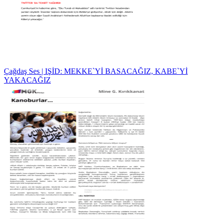
Çağdaş Ses | IŞİD: MEKKE`Yİ BASACAĞIZ, KABE`Yİ
YAKACAĞIZ