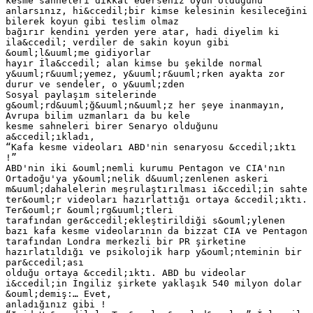
kesme sahneleri dikkat ederseniz oyun olduğunu
anlarsınız, hi&ccedil;bir kimse kelesinin kesileceğini
bilerek koyun gibi teslim olmaz
bağırır kendini yerden yere atar, hadi diyelim ki
ila&ccedil; verdiler de sakin koyun gibi
&ouml;l&uuml;me gidiyorlar
hayır İla&ccedil; alan kimse bu şekilde normal
y&uuml;r&uuml;yemez, y&uuml;r&uuml;rken ayakta zor
durur ve sendeler, o y&uuml;zden
Sosyal paylaşım sitelerinde
g&ouml;rd&uuml;ğ&uuml;n&uuml;z her şeye inanmayın,
Avrupa bilim uzmanları da bu kele
kesme sahneleri birer Senaryo olduğunu
a&ccedil;ıkladı,
“Kafa kesme videoları ABD'nin senaryosu &ccedil;ıktı
!”
ABD'nin iki &ouml;nemli kurumu Pentagon ve CIA'nın
Ortadoğu'ya y&ouml;nelik d&uuml;zenlenen askeri
m&uuml;dahalelerin meşrulaştırılması i&ccedil;in sahte
ter&ouml;r videoları hazırlattığı ortaya &ccedil;ıktı.
Ter&ouml;r &ouml;rg&uuml;tleri
tarafından ger&ccedil;ekleştirildiği s&ouml;ylenen
bazı kafa kesme videolarının da bizzat CIA ve Pentagon
tarafından Londra merkezli bir PR şirketine
hazırlatıldığı ve psikolojik harp y&ouml;nteminin bir
par&ccedil;ası
olduğu ortaya &ccedil;ıktı. ABD bu videolar
i&ccedil;in İngiliz şirkete yaklaşık 540 milyon dolar
&ouml;demiş:… Evet,
anladığınız gibi !