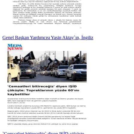
Genel Başkan Yardımcısı Yasin Aktay`ın, İngiliz
`Cemaatleri bitireceğiz` diyen IŞİD çöküşte