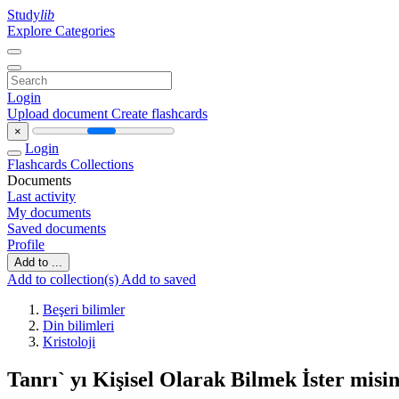
Study
lib
Explore Categories
Login
Upload document
Create flashcards
×
Login
Flashcards
Collections
Documents
Last activity
My documents
Saved documents
Profile
Add to ...
Add to collection(s)
Add to saved
Beşeri bilimler
Din bilimleri
Kristoloji
Tanrı` yı Kişisel Olarak Bilmek İster misi