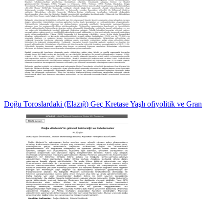
Doğu Toroslardaki (Elazığ) Geç Kretase Yaşlı ofiyolitik ve Gran