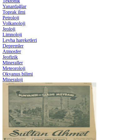
Tektonik
Yanardağlar
Toprak ilmi
Petroloji
Volkanoloji
Jeoloji
Limnoloji
Levha hareketleri
Depremler
Atmosfer
Jeofizik
Mineraller
Meteoroloji
Okyanus bilimi
Mineraloji