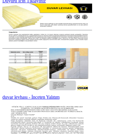
Duyuru İçin Tıklayınız
duvar levhası - İnceten Yalıtım