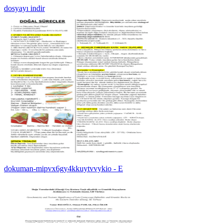
dosyayı indir
dokuman-mipvx6gy4kkuytvvykio - E