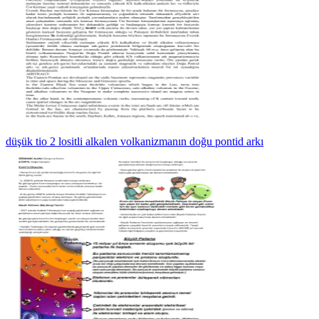
düşük tio 2 lositli alkalen volkanizmanın doğu pontid arkı