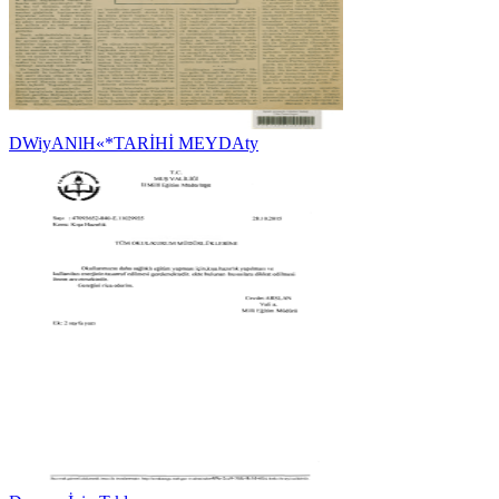
DWiyANlH«*TARİHİ MEYDAty