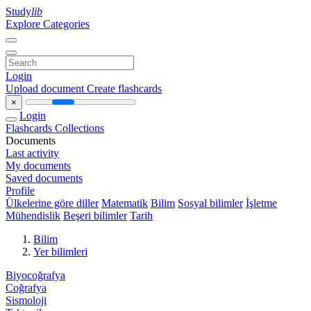
Study
lib
Explore Categories
Login
Upload document
Create flashcards
×
Login
Flashcards
Collections
Documents
Last activity
My documents
Saved documents
Profile
Ülkelerine göre diller
Matematik
Bilim
Sosyal bilimler
İşletme
Mühendislik
Beşeri bilimler
Tarih
Bilim
Yer bilimleri
Biyocoğrafya
Coğrafya
Sismoloji