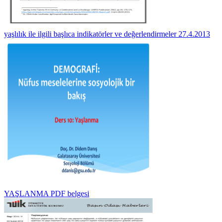
yaşlılık ile ilgili başlıca indikatörler ve değerlendirmeler 27.4.2013
YAŞLANMA PDF belgesi