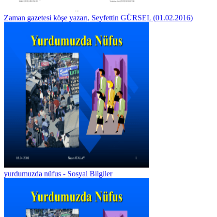
Zaman gazetesi köşe yazarı, Seyfettin GÜRSEL (01.02.2016)
yurdumuzda nüfus - Sosyal Bilgiler