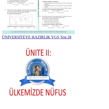
ÜNİVERSİTEYE HAZIRLIK YGS Test 28