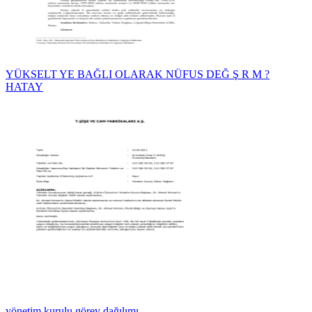
YÜKSELT YE BAĞLI OLARAK NÜFUS DEĞ Ş R M ?
HATAY
yönetim kurulu görev dağılımı