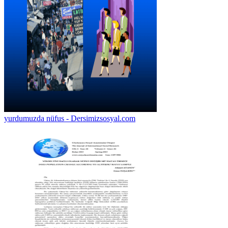
yurdumuzda nüfus - Dersimizsosyal.com