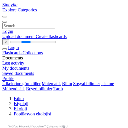
Study
lib
Explore Categories
Login
Upload document
Create flashcards
×
Login
Flashcards
Collections
Documents
Last activity
My documents
Saved documents
Profile
Ülkelerine göre diller
Matematik
Bilim
Sosyal bilimler
İşletme
Mühendislik
Beşeri bilimler
Tarih
Bilim
Biyoloji
Ekoloji
Popülasyon ekolojisi