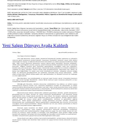
Yeni Salgın Dünyayı Ayağa Kaldırdı