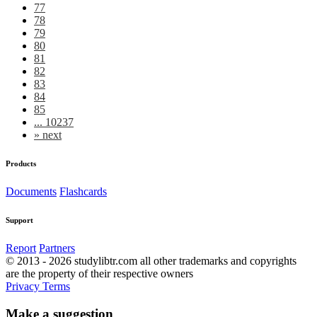
77
78
79
80
81
82
83
84
85
... 10237
»
next
Products
Documents
Flashcards
Support
Report
Partners
© 2013 - 2026 studylibtr.com all other trademarks and copyrights
are the property of their respective owners
Privacy
Terms
Make a suggestion