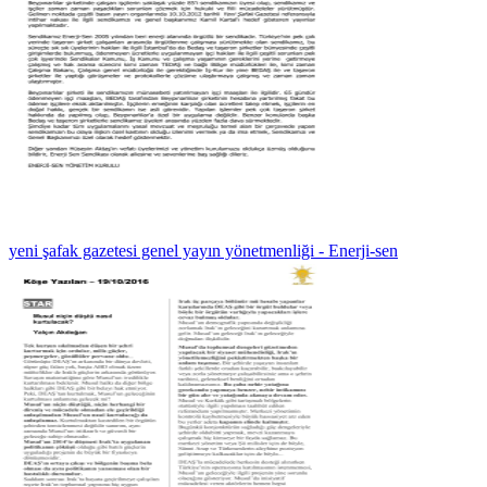
yeni şafak gazetesi genel yayın yönetmenliği - Enerji-sen