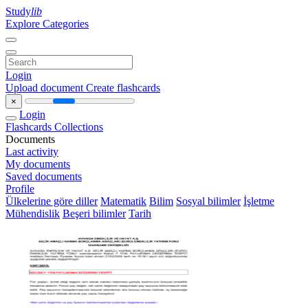
Study
lib
Explore Categories
Login
Upload document
Create flashcards
×
Login
Flashcards
Collections
Documents
Last activity
My documents
Saved documents
Profile
Ülkelerine göre diller
Matematik
Bilim
Sosyal bilimler
İşletme
Mühendislik
Beşeri bilimler
Tarih