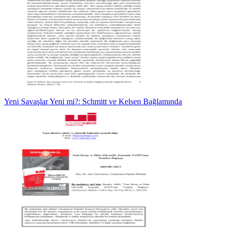
Yeni Savaşlar Yeni mi?: Schmitt ve Kelsen Bağlamında