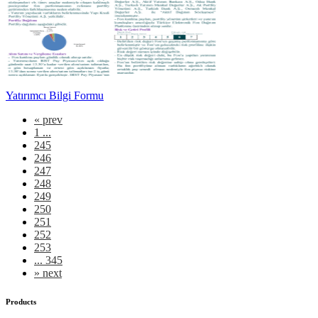
Yatırımcı Bilgi Formu
«
prev
1 ...
245
246
247
248
249
250
251
252
253
... 345
»
next
Products