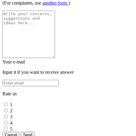
(For complaints, use
another form
)
Your e-mail
Input it if you want to receive answer
Rate us
1
2
3
4
5
Cancel
Send