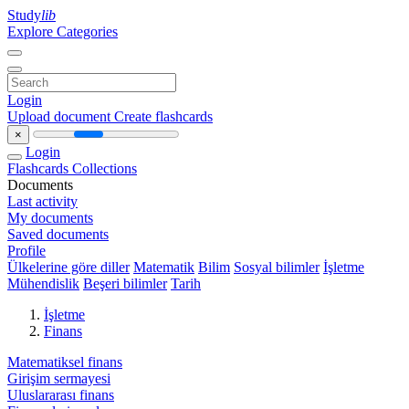
Study
lib
Explore Categories
Login
Upload document
Create flashcards
×
Login
Flashcards
Collections
Documents
Last activity
My documents
Saved documents
Profile
Ülkelerine göre diller
Matematik
Bilim
Sosyal bilimler
İşletme
Mühendislik
Beşeri bilimler
Tarih
İşletme
Finans
Matematiksel finans
Girişim sermayesi
Uluslararası finans