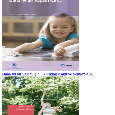
Daha iyi bir yaşam için... - Viking Kağıt ve Selüloz A.Ş.