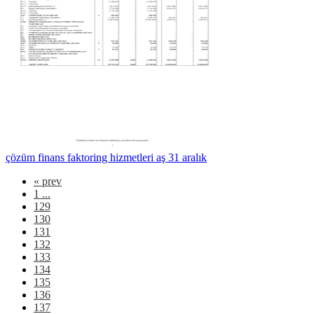
çözüm finans faktoring hizmetleri aş 31 aralık
«
prev
1 ...
129
130
131
132
133
134
135
136
137