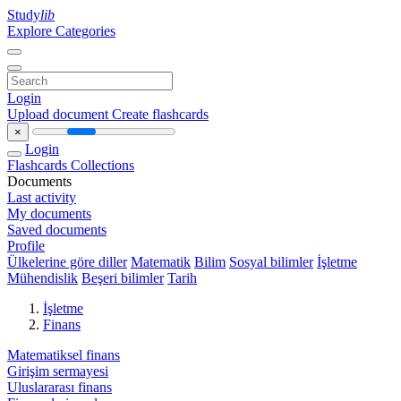
Study
lib
Explore Categories
Login
Upload document
Create flashcards
×
Login
Flashcards
Collections
Documents
Last activity
My documents
Saved documents
Profile
Ülkelerine göre diller
Matematik
Bilim
Sosyal bilimler
İşletme
Mühendislik
Beşeri bilimler
Tarih
İşletme
Finans
Matematiksel finans
Girişim sermayesi
Uluslararası finans