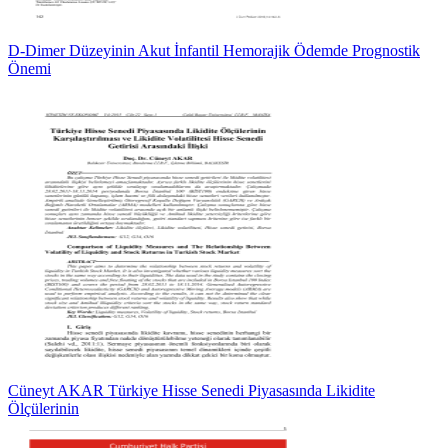
D-Dimer Düzeyinin Akut İnfantil Hemorajik Ödemde Prognostik
Önemi
Cüneyt AKAR Türkiye Hisse Senedi Piyasasında Likidite
Ölçülerinin