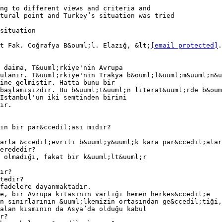
ng to different views and criteria and
tural point and Turkey’s situation was tried
situation
t Fak. Coğrafya B&ouml;l. Elazığ, &lt;
[email protected]
.&gt; F.&Uuml;.Sosyal Bilimler Dergisi 2000 10 (2) GİRİŞ &Uuml;lkemizin coğrafyasından bahseden kitaplarda hemen daima, T&uuml;rkiye'nin Avrupa ile Asya arasında doğal bir k&ouml;pr&uuml; olduğu vurgulanır. T&uuml;rkiye'nin Trakya b&ouml;l&uuml;m&uuml;n&uuml; Avrupa'dan, Anadolu'yu Asya'dan saymak nedense adet haline gelmiştir. Hatta bunu bir avantaj, bir &uuml;st&uuml;nl&uuml;k olarak algılamaya başlamışızdır. Bu b&uuml;t&uuml;n literat&uuml;rde b&ouml;yle devam etmektedir. Bu durum o kadar yaygın hale gelmiştir ki, İstanbul'un iki semtinden birini Asya'da, diğerini Avrupa'da g&ouml;stermeye başlamışızdır. O halde Avrupa neresi? Asya neresi? Ya da Avrupa nerede sona erer? Asya nereden başlar? T&uuml;rkiye bir Asya &uuml;lkesi midir, yoksa Avrupa'nın bir par&ccedil;ası mıdır? Daha da &ouml;nemlisi, Avrupa bir kıta mıdır? S&ouml;zl&uuml;klere baktığımızda &quot;etrafı okyanuslarla &ccedil;evrili b&uuml;y&uuml;k kara par&ccedil;alarına kıta&quot; denmektedir. O halde Avrupa ile Asya arasındaki deniz nerededir? Yine aynı kaynaklarda Avrupa'nın fiziki manada bir kıta olmadığı, fakat bir k&uuml;lt&uuml;r kıtası olduğu belirtilmektedir. Pekiyi Avrupa nasıl bir k&uuml;lt&uuml;r&uuml;n kıtasıdır? Bu k&uuml;lt&uuml;r&uuml;n sınırı nasıl &ccedil;izilmektedir? İşte b&uuml;t&uuml;n bu soruların cevabı daima muğlak ifadelere dayanmaktadır. B&uuml;t&uuml;n bu belirsizlikler i&ccedil;inde, yine de, bir Avrupa kıtasının varlığı hemen herkes&ccedil;e kabul g&ouml;rmektedir. Daha da &ouml;nemlisi bu kıtanın sınırlarının &uuml;lkemizin ortasından ge&ccedil;tiği, &uuml;lkemizin bir kısım topraklarının Avrupa’da geri kalan kısmının da Asya’da olduğu kabul g&ouml;rmektedir. Ger&ccedil;ekte durum b&ouml;yle midir? Bu yazımızda b&uuml;t&uuml;n bu belirsiz konuların cevabını bulmaya &ccedil;alışacağız... AVRUPA’NIN COĞRAFİ KARAKTERLERİ ve SINIRLARI Avrupa’nın Coğrafi Karakterleri Coğrafi bir b&ouml;lgenin sınırlarını &ccedil;izmeden &ouml;nce, o b&ouml;lgenin coğrafi karakterinin belirlenm