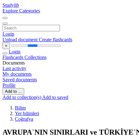
Study
lib
Explore Categories
Login
Upload document
Create flashcards
×
Login
Flashcards
Collections
Documents
Last activity
My documents
Saved documents
Profile
Add to ...
Add to collection(s)
Add to saved
Bilim
Yer bilimleri
Coğrafya
AVRUPA`NIN SINIRLARI ve TÜRKİYE`