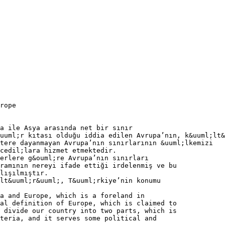
rope
a ile Asya arasında net bir sınır
uuml;r kıtası olduğu iddia edilen Avrupa’nın, k&uuml;lt&
tere dayanmayan Avrupa’nın sınırlarının &uuml;lkemizi
cedil;lara hizmet etmektedir.
erlere g&ouml;re Avrupa’nın sınırları
ramının nereyi ifade ettiği irdelenmiş ve bu
lışılmıştır.
lt&uuml;r&uuml;, T&uuml;rkiye’nin konumu
a and Europe, which is a foreland in
al definition of Europe, which is claimed to
 divide our country into two parts, which is
teria, and it serves some political and