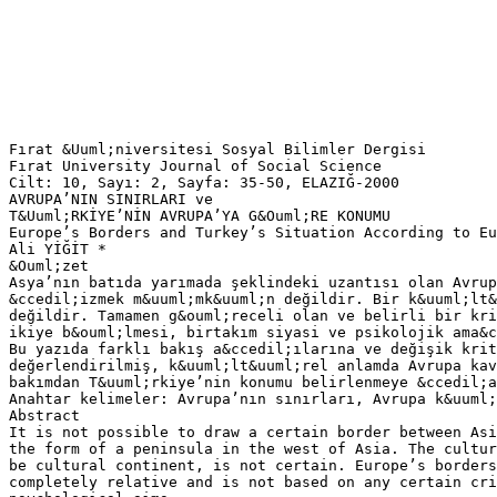
Fırat &Uuml;niversitesi Sosyal Bilimler Dergisi
Fırat University Journal of Social Science
Cilt: 10, Sayı: 2, Sayfa: 35-50, ELAZIĞ-2000
AVRUPA’NIN SINIRLARI ve
T&Uuml;RKİYE’NİN AVRUPA’YA G&Ouml;RE KONUMU
Europe’s Borders and Turkey’s Situation According to Eu
Ali YİĞİT *
&Ouml;zet
Asya’nın batıda yarımada şeklindeki uzantısı olan Avrup
&ccedil;izmek m&uuml;mk&uuml;n değildir. Bir k&uuml;lt&
değildir. Tamamen g&ouml;receli olan ve belirli bir kri
ikiye b&ouml;lmesi, birtakım siyasi ve psikolojik ama&c
Bu yazıda farklı bakış a&ccedil;ılarına ve değişik krit
değerlendirilmiş, k&uuml;lt&uuml;rel anlamda Avrupa kav
bakımdan T&uuml;rkiye’nin konumu belirlenmeye &ccedil;a
Anahtar kelimeler: Avrupa’nın sınırları, Avrupa k&uuml;
Abstract
It is not possible to draw a certain border between Asi
the form of a peninsula in the west of Asia. The cultur
be cultural continent, is not certain. Europe’s borders
completely relative and is not based on any certain cri