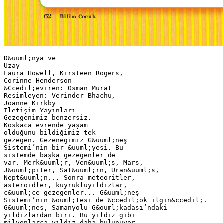
D&uuml;nya ve
Uzay
Laura Howell, Kirsteen Rogers,
Corinne Henderson
&Ccedil;eviren: Osman Murat
Resimleyen: Verinder Bhachu,
Joanne Kirkby
İletişim Yayınları
Gezegenimiz benzersiz.
Koskaca evrende yaşam
olduğunu bildiğimiz tek
gezegen. Gezenegimiz G&uuml;neş
Sistemi’nin bir &uuml;yesi. Bu
sistemde başka gezegenler de
var. Merk&uuml;r, Ven&uuml;s, Mars,
J&uuml;piter, Sat&uuml;rn, Uran&uuml;s,
Nept&uuml;n... Sonra meteoritler,
asteroidler, kuyrukluyıldızlar,
c&uuml;ce gezegenler... G&uuml;neş
Sistemi’nin &ouml;tesi de &ccedil;ok ilgin&ccedil;.
G&uuml;neş, Samanyolu G&ouml;kadası’ndaki
yıldızlardan biri. Bu yıldız gibi
milyonlarca yıldız daha bulunuyor.