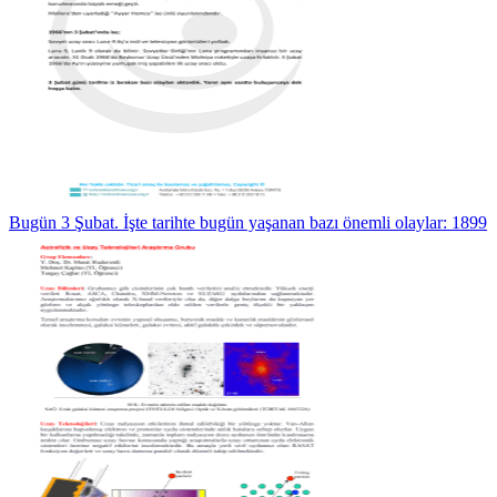
Bugün 3 Şubat. İşte tarihte bugün yaşanan bazı önemli olaylar: 1899