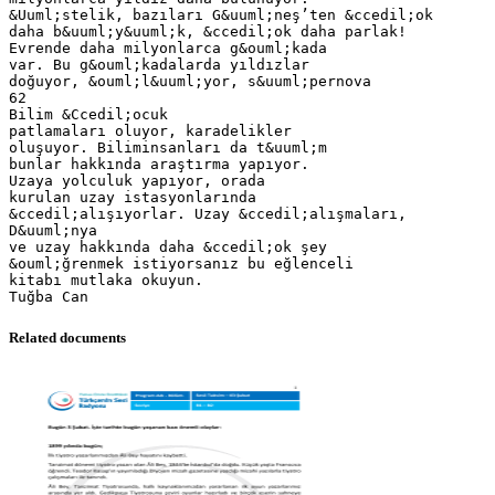
&Uuml;stelik, bazıları G&uuml;neş’ten &ccedil;ok
daha b&uuml;y&uuml;k, &ccedil;ok daha parlak!
Evrende daha milyonlarca g&ouml;kada
var. Bu g&ouml;kadalarda yıldızlar
doğuyor, &ouml;l&uuml;yor, s&uuml;pernova
62
Bilim &Ccedil;ocuk
patlamaları oluyor, karadelikler
oluşuyor. Biliminsanları da t&uuml;m
bunlar hakkında araştırma yapıyor.
Uzaya yolculuk yapıyor, orada
kurulan uzay istasyonlarında
&ccedil;alışıyorlar. Uzay &ccedil;alışmaları,
D&uuml;nya
ve uzay hakkında daha &ccedil;ok şey
&ouml;ğrenmek istiyorsanız bu eğlenceli
kitabı mutlaka okuyun.
Related documents