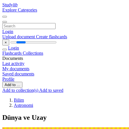
Study
lib
Explore Categories
Login
Upload document
Create flashcards
×
Login
Flashcards
Collections
Documents
Last activity
My documents
Saved documents
Profile
Add to ...
Add to collection(s)
Add to saved
Bilim
Astronomi
Dünya ve Uzay