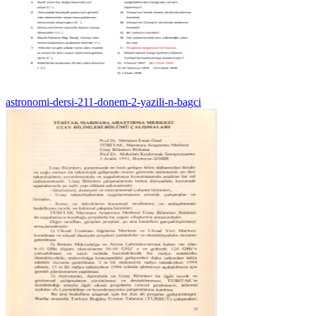
astronomi-dersi-211-donem-2-yazili-n-bagci