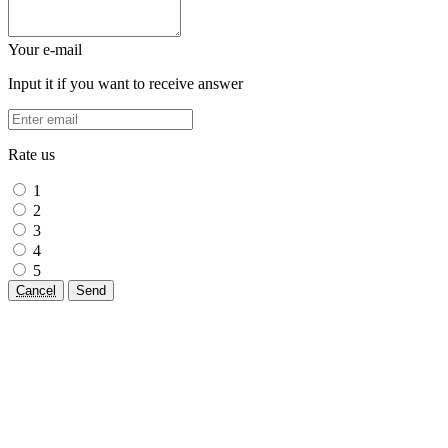
Your e-mail
Input it if you want to receive answer
Rate us
1
2
3
4
5
Cancel
Send