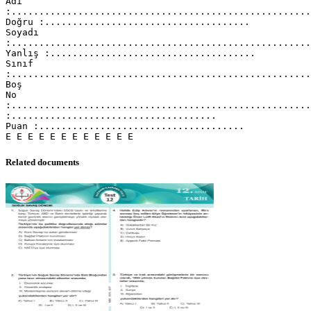
Adı
:......................................................
Doğru :.....................................
Soyadı
:......................................................
Yanlış :.....................................
Sınıf
:......................................................
Boş
No
:......................................................
:.....................................
Puan :.....................................
Related documents