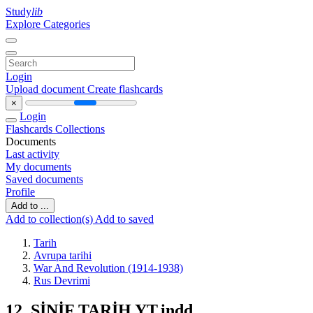
Study
lib
Explore Categories
Login
Upload document
Create flashcards
×
Login
Flashcards
Collections
Documents
Last activity
My documents
Saved documents
Profile
Add to ...
Add to collection(s)
Add to saved
Tarih
Avrupa tarihi
War And Revolution (1914-1938)
Rus Devrimi
12. SİNİF TARİH YT.indd