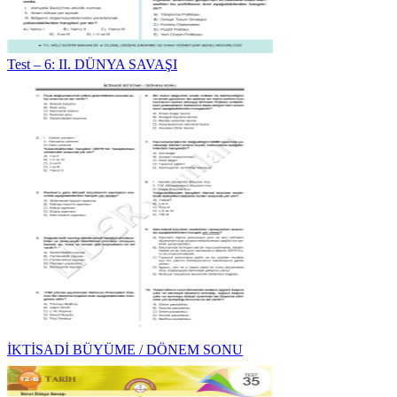
Test – 6: II. DÜNYA SAVAŞI
İKTİSADİ BÜYÜME / DÖNEM SONU