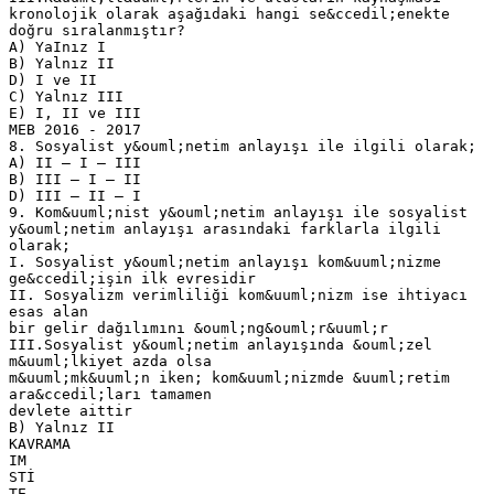
kronolojik olarak aşağıdaki hangi se&ccedil;enekte
doğru sıralanmıştır?
A) YaInız I
B) Yalnız II
D) I ve II
C) Yalnız III
E) I, II ve III
MEB 2016 - 2017
8. Sosyalist y&ouml;netim anlayışı ile ilgili olarak;
A) II – I – III
B) III – I – II
D) III – II – I
9. Kom&uuml;nist y&ouml;netim anlayışı ile sosyalist
y&ouml;netim anlayışı arasındaki farklarla ilgili
olarak;
I. Sosyalist y&ouml;netim anlayışı kom&uuml;nizme
ge&ccedil;işin ilk evresidir
II. Sosyalizm verimliliği kom&uuml;nizm ise ihtiyacı
esas alan
bir gelir dağılımını &ouml;ng&ouml;r&uuml;r
III.Sosyalist y&ouml;netim anlayışında &ouml;zel
m&uuml;lkiyet azda olsa
m&uuml;mk&uuml;n iken; kom&uuml;nizmde &uuml;retim
ara&ccedil;ları tamamen
devlete aittir
B) Yalnız II
KAVRAMA
IM
STİ
TE