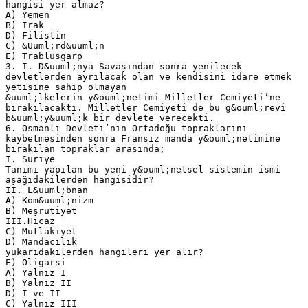
hangisi yer almaz?
A) Yemen
B) Irak
D) Filistin
C) &Uuml;rd&uuml;n
E) Trablusgarp
3. I. D&uuml;nya Savaşından sonra yenilecek
devletlerden ayrılacak olan ve kendisini idare etmek
yetisine sahip olmayan
&uuml;lkelerin y&ouml;netimi Milletler Cemiyeti’ne
bırakılacaktı. Milletler Cemiyeti de bu g&ouml;revi
b&uuml;y&uuml;k bir devlete verecekti.
6. Osmanlı Devleti’nin Ortadoğu topraklarını
kaybetmesinden sonra Fransız manda y&ouml;netimine
bırakılan topraklar arasında;
I. Suriye
Tanımı yapılan bu yeni y&ouml;netsel sistemin ismi
aşağıdakilerden hangisidir?
II. L&uuml;bnan
A) Kom&uuml;nizm
B) Meşrutiyet
III.Hicaz
C) Mutlakıyet
D) Mandacılık
yukarıdakilerden hangileri yer alır?
E) Oligarşi
A) Yalnız I
B) Yalnız II
D) I ve II
C) Yalnız III