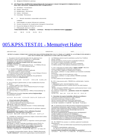
005.KPSS.TEST.01 - Memuriyet Haber