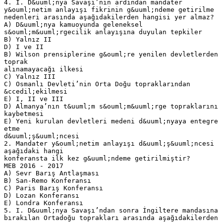
4. I. D&uuml;nya Savaşı’nın ardından mandater
y&ouml;netim anlayışı fikrinin g&uuml;ndeme getirilme
nedenleri arasında aşağıdakilerden hangisi yer almaz?
A) D&uuml;nya kamuoyunda geleneksel
s&ouml;m&uuml;rgecilik anlayışına duyulan tepkiler
B) Yalnız II
D) I ve II
B) Wilson prensiplerine g&ouml;re yenilen devletlerden
toprak
alınamayacağı ilkesi
C) Yalnız III
C) Osmanlı Devleti’nin Orta Doğu topraklarından
&ccedil;ekilmesi
E) I, II ve III
D) Almanya’nın t&uuml;m s&ouml;m&uuml;rge topraklarını
kaybetmesi
E) Yeni kurulan devletleri medeni d&uuml;nyaya entegre
etme
d&uuml;ş&uuml;ncesi
2. Mandater y&ouml;netim anlayışı d&uuml;ş&uuml;ncesi
aşağıdaki hangi
konferansta ilk kez g&uuml;ndeme getirilmiştir?
MEB 2016 - 2017
A) Sevr Barış Antlaşması
B) San-Remo Konferansı
C) Paris Barış Konferansı
D) Lozan Konferansı
E) Londra Konferansı
5. I. D&uuml;nya Savaşı’ndan sonra İngiltere mandasına
bırakılan Ortadoğu toprakları arasında aşağıdakilerden