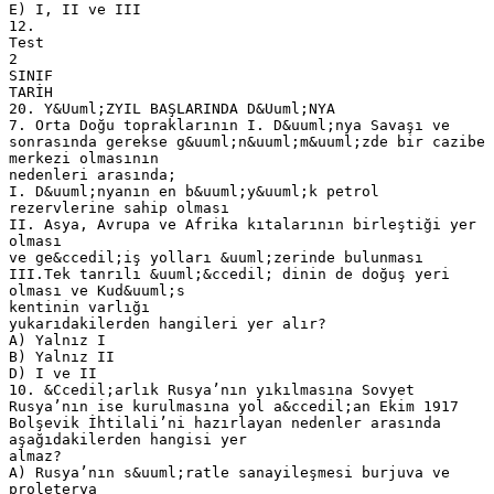
E) I, II ve III
12.
Test
2
SINIF
TARİH
20. Y&Uuml;ZYIL BAŞLARINDA D&Uuml;NYA
7. Orta Doğu topraklarının I. D&uuml;nya Savaşı ve
sonrasında gerekse g&uuml;n&uuml;m&uuml;zde bir cazibe
merkezi olmasının
nedenleri arasında;
I. D&uuml;nyanın en b&uuml;y&uuml;k petrol
rezervlerine sahip olması
II. Asya, Avrupa ve Afrika kıtalarının birleştiği yer
olması
ve ge&ccedil;iş yolları &uuml;zerinde bulunması
III.Tek tanrılı &uuml;&ccedil; dinin de doğuş yeri
olması ve Kud&uuml;s
kentinin varlığı
yukarıdakilerden hangileri yer alır?
A) Yalnız I
B) Yalnız II
D) I ve II
10. &Ccedil;arlık Rusya’nın yıkılmasına Sovyet
Rusya’nın ise kurulmasına yol a&ccedil;an Ekim 1917
Bolşevik İhtilali’ni hazırlayan nedenler arasında
aşağıdakilerden hangisi yer
almaz?
A) Rusya’nın s&uuml;ratle sanayileşmesi burjuva ve
proleterya