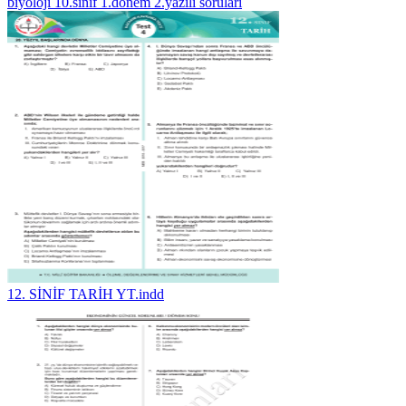
biyoloji 10.sınıf 1.dönem 2.yazılı soruları
12. SİNİF TARİH YT.indd