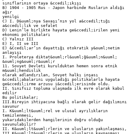
sınıflarının ortaya &ccedil;ıkışı
B) 1904 - 1905 Rus - Japon harbinde Rusların aldığı
ağır
yenilgi
C) I. D&uuml;nya Savaşı’nın yol a&ccedil;tığı
a&ccedil;lık ve sefalet
D) Lenin’le birlikte hayata ge&ccedil;irilen yeni
ekonomi politikaları
C) Yalnız III
E) I, II ve III
E) &Ccedil;ar’ın dayattığı otokratik y&ouml;netim
anlayışı
I. Proleterya diktat&ouml;rl&uuml;ğ&uuml;n&uuml;
&ouml;ng&ouml;r&uuml;r
11. Sovyet Devleti kurulduktan hemen sonra etnik
m&uuml;hendislik
olarak adlandırılan, Sovyet halkı inşası
&ccedil;abalarını uyguladığı politikalarla hayata
ge&ccedil;irme arzusu i&ccedil;erisinde oldu.
II. Sınıfsız topluma ulaşmada ilk evre olarak kabul
edilir
Bu politikalar;
III.Bireyin ihtiyacına bağlı olarak gelir dağılımını
savunur
I. K&uuml;lt&uuml;rel ve ulusal ayrılıkların
temizlenmesi,
yukarıdakilerden hangilerinin doğru olduğu
savunulabilir?
II. K&uuml;lt&uuml;rlerin ve ulusların yakınlaşması,
III.K&uuml;lt&uuml;rlerin ve ulusların kaynaşması