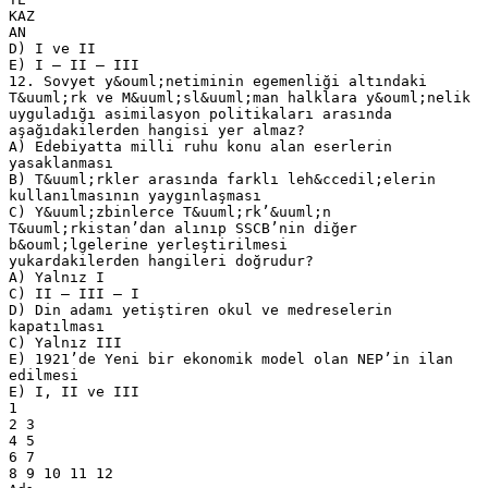
KAZ
AN
D) I ve II
E) I – II – III
12. Sovyet y&ouml;netiminin egemenliği altındaki
T&uuml;rk ve M&uuml;sl&uuml;man halklara y&ouml;nelik
uyguladığı asimilasyon politikaları arasında
aşağıdakilerden hangisi yer almaz?
A) Edebiyatta milli ruhu konu alan eserlerin
yasaklanması
B) T&uuml;rkler arasında farklı leh&ccedil;elerin
kullanılmasının yaygınlaşması
C) Y&uuml;zbinlerce T&uuml;rk’&uuml;n
T&uuml;rkistan’dan alınıp SSCB’nin diğer
b&ouml;lgelerine yerleştirilmesi
yukardakilerden hangileri doğrudur?
A) Yalnız I
C) II – III – I
D) Din adamı yetiştiren okul ve medreselerin
kapatılması
C) Yalnız III
E) 1921’de Yeni bir ekonomik model olan NEP’in ilan
edilmesi
E) I, II ve III
1
2 3
4 5
6 7
8 9 10 11 12