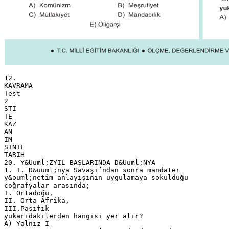
12.
KAVRAMA
Test
2
STİ
TE
KAZ
AN
IM
SINIF
TARİH
20. Y&Uuml;ZYIL BAŞLARINDA D&Uuml;NYA
1. I. D&uuml;nya Savaşı’ndan sonra mandater
y&ouml;netim anlayışının uygulamaya sokulduğu
coğrafyalar arasında;
I. Ortadoğu,
II. Orta Afrika,
III.Pasifik
yukarıdakilerden hangisi yer alır?
A) Yalnız I