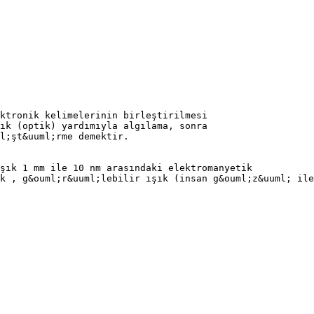
ktronik kelimelerinin birleştirilmesi
ık (optik) yardımıyla algılama, sonra
l;şt&uuml;rme demektir.
şık 1 mm ile 10 nm arasındaki elektromanyetik
k , g&ouml;r&uuml;lebilir ışık (insan g&ouml;z&uuml; ile