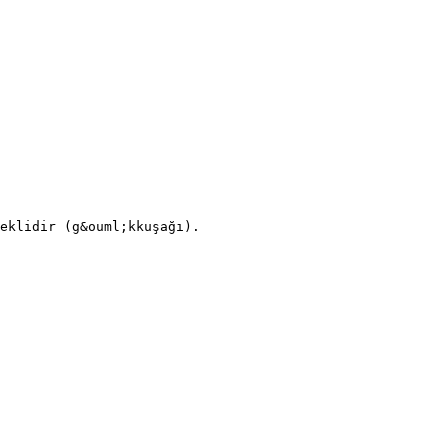
eklidir (g&ouml;kkuşağı).