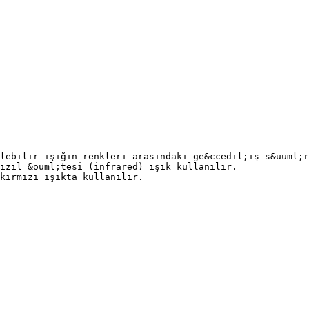
lebilir ışığın renkleri arasındaki ge&ccedil;iş s&uuml;r
kızıl &ouml;tesi (infrared) ışık kullanılır.
kırmızı ışıkta kullanılır.