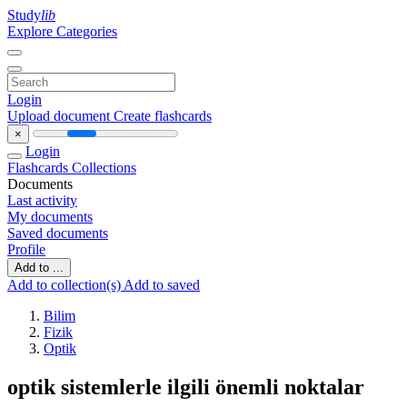
Study
lib
Explore Categories
Login
Upload document
Create flashcards
×
Login
Flashcards
Collections
Documents
Last activity
My documents
Saved documents
Profile
Add to ...
Add to collection(s)
Add to saved
Bilim
Fizik
Optik
optik sistemlerle ilgili önemli noktalar