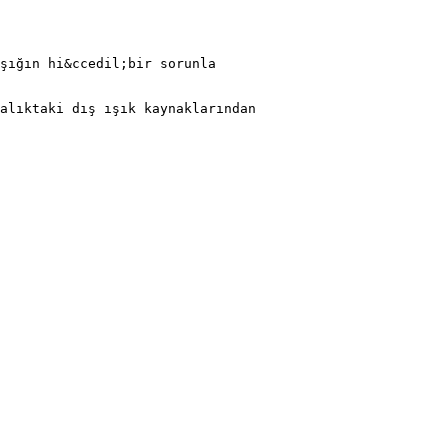
şığın hi&ccedil;bir sorunla
alıktaki dış ışık kaynaklarından