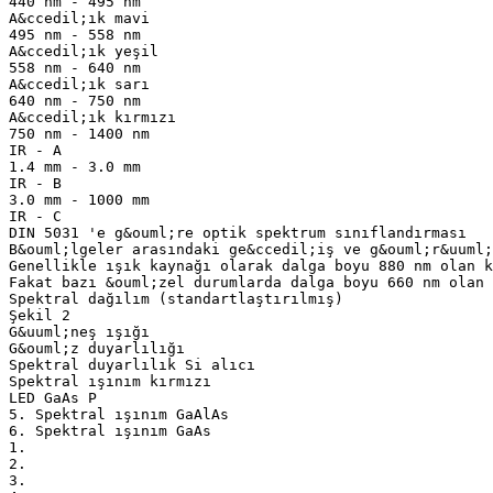
440 nm - 495 nm
A&ccedil;ık mavi
495 nm - 558 nm
A&ccedil;ık yeşil
558 nm - 640 nm
A&ccedil;ık sarı
640 nm - 750 nm
A&ccedil;ık kırmızı
750 nm - 1400 nm
IR - A
1.4 mm - 3.0 mm
IR - B
3.0 mm - 1000 mm
IR - C
DIN 5031 'e g&ouml;re optik spektrum sınıflandırması
B&ouml;lgeler arasındaki ge&ccedil;iş ve g&ouml;r&uuml;
Genellikle ışık kaynağı olarak dalga boyu 880 nm olan 
Fakat bazı &ouml;zel durumlarda dalga boyu 660 nm olan 
Spektral dağılım (standartlaştırılmış)
Şekil 2
G&uuml;neş ışığı
G&ouml;z duyarlılığı
Spektral duyarlılık Si alıcı
Spektral ışınım kırmızı
LED GaAs P
5. Spektral ışınım GaAlAs
6. Spektral ışınım GaAs
1.
2.
3.