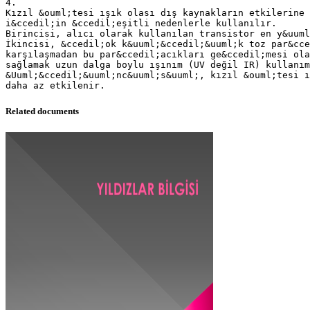
4.
Kızıl &ouml;tesi ışık olası dış kaynakların etkilerine 
i&ccedil;in &ccedil;eşitli nedenlerle kullanılır.
Birincisi, alıcı olarak kullanılan transistor en y&uuml
İkincisi, &ccedil;ok k&uuml;&ccedil;&uuml;k toz par&cce
karşılaşmadan bu par&ccedil;acıkları ge&ccedil;mesi ola
sağlamak uzun dalga boylu ışınım (UV değil IR) kullanım
&Uuml;&ccedil;&uuml;nc&uuml;s&uuml;, kızıl &ouml;tesi ı
Related documents