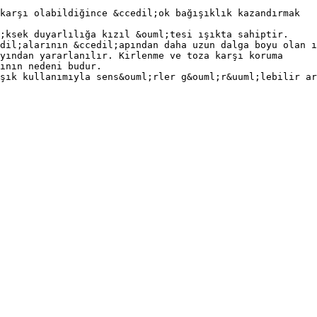
karşı olabildiğince &ccedil;ok bağışıklık kazandırmak
;ksek duyarlılığa kızıl &ouml;tesi ışıkta sahiptir.
dil;alarının &ccedil;apından daha uzun dalga boyu olan ı
yından yararlanılır. Kirlenme ve toza karşı koruma
ının nedeni budur.
şık kullanımıyla sens&ouml;rler g&ouml;r&uuml;lebilir ar