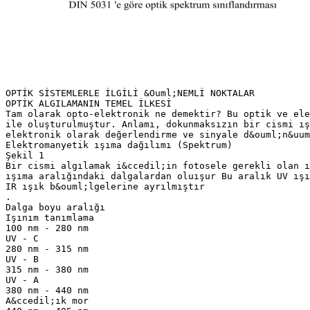
OPTİK SİSTEMLERLE İLGİLİ &Ouml;NEMLİ NOKTALAR
OPTİK ALGILAMANIN TEMEL İLKESİ
Tam olarak opto-elektronik ne demektir? Bu optik ve ele
ile oluşturulmuştur. Anlamı, dokunmaksızın bir cismi ış
elektronik olarak değerlendirme ve sinyale d&ouml;n&uum
Elektromanyetik ışıma dağılımı (Spektrum)
Şekil 1
Bir cismi algılamak i&ccedil;in fotosele gerekli olan ı
ışıma aralığındaki dalgalardan oluışur Bu aralık UV ışı
IR ışık b&ouml;lgelerine ayrılmıştır
.
Dalga boyu aralığı
Işınım tanımlama
100 nm - 280 nm
UV - C
280 nm - 315 nm
UV - B
315 nm - 380 nm
UV - A
380 nm - 440 nm
A&ccedil;ık mor