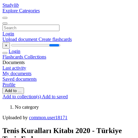
Study
lib
Explore Categories
Login
Upload document
Create flashcards
×
Login
Flashcards
Collections
Documents
Last activity
My documents
Saved documents
Profile
Add to ...
Add to collection(s)
Add to saved
No category
Uploaded by
common.user18171
Tenis Kuralları Kitabı 2020 - Türkiye