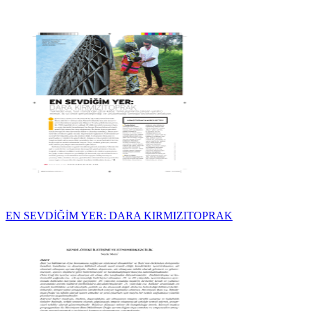
EN SEVDİĞİM YER: DARA KIRMIZITOPRAK