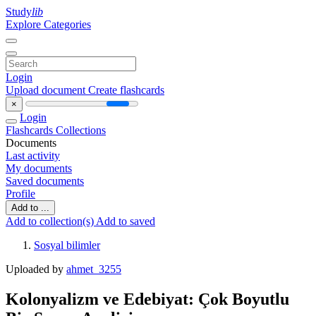
Study
lib
Explore Categories
Login
Upload document
Create flashcards
×
Login
Flashcards
Collections
Documents
Last activity
My documents
Saved documents
Profile
Add to ...
Add to collection(s)
Add to saved
Sosyal bilimler
Uploaded by
ahmet_3255
Kolonyalizm ve Edebiyat: Çok Boyutlu